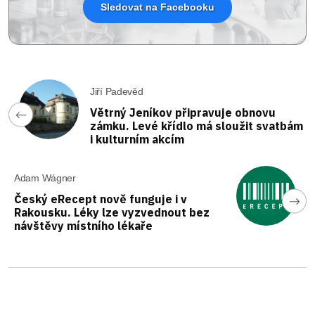
Sledovat na Facebooku
Jiří Padevěd
Větrný Jeníkov připravuje obnovu
zámku. Levé křídlo má sloužit svatbám
i kulturním akcím
Adam Wágner
Český eRecept nově funguje i v
Rakousku. Léky lze vyzvednout bez
návštěvy místního lékaře