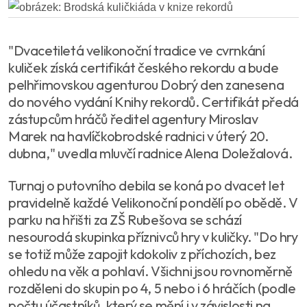
"Dvacetiletá velikonoční tradice ve cvrnkání
kuliček získá certifikát českého rekordu a bude
pelhřimovskou agenturou Dobrý den zanesena
do nového vydání Knihy rekordů. Certifikát předá
zástupcům hráčů ředitel agentury Miroslav
Marek na havlíčkobrodské radnici v úterý 20.
dubna," uvedla mluvčí radnice Alena Doležalová.
Turnaj o putovního debila se koná po dvacet let
pravidelně každé Velikonoční pondělí po obědě. V
parku na hřišti za ZŠ Rubešova se schází
nesourodá skupinka příznivců hry v kuličky. "Do hry
se totiž může zapojit kdokoliv z příchozích, bez
ohledu na věk a pohlaví. Všichni jsou rovnoměrně
rozděleni do skupin po 4, 5 nebo i 6 hráčích (podle
počtu účastníků, který se mění i v závislosti na