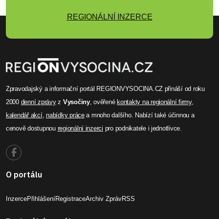
REGIONÁLNÍ INZERCE
Zpravodajský a informační portál REGIONVYSOCINA.CZ přináší od roku
2000
denní zprávy
z
Vysočiny
, ověřené
kontakty na regionální firmy
,
kalendář akcí
,
nabídky práce
a mnoho dalšího. Nabízí také účinnou a
cenově dostupnou
regionální inzerci
pro podnikatele i jednotlivce.
O portálu
Inzerce
Přihlášení
Registrace
Archiv Zpráv
RSS