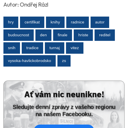
Autor: Ondřej Rázl
hry
certifikat
knihy
radnice
autor
budoucnost
den
finale
hriste
reditel
snih
tradice
turnaj
vitez
vysoka-havlickobrodsko
zs
Ať vám nic neunikne!
Sledujte denní zprávy z vašeho regionu
na našem Facebooku.