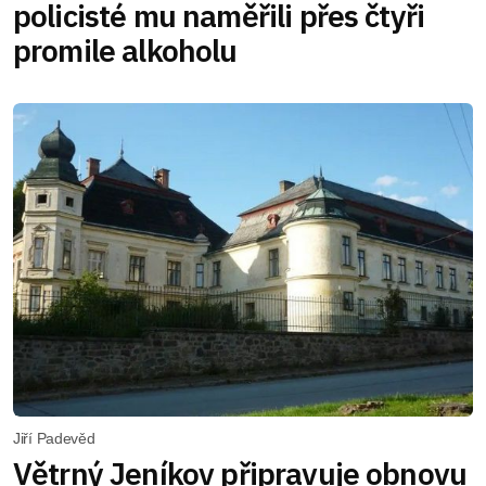
policisté mu naměřili přes čtyři
promile alkoholu
Jiří Padevěd
Větrný Jeníkov připravuje obnovu