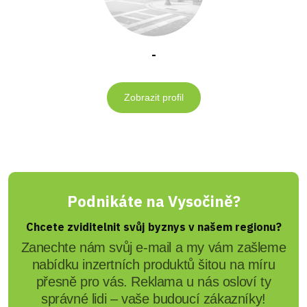
-
Zobrazit profil
Podnikáte na Vysočině?
Chcete zviditelnit svůj byznys v našem regionu?
Zanechte nám svůj e-mail a my vám zašleme
nabídku inzertních produktů šitou na míru
přesně pro vás. Reklama u nás osloví ty
správné lidi – vaše budoucí zákazníky!