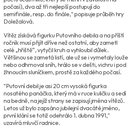
počasí), dva až tři nejlepší postupují do
semifinále, resp. do finále," popisuje průběh hry
Doležalová.
Vítěz získává figurku Putovního debila a na příští
ročník musí přijít dříve než ostatní, aby zametl
celé „hřiště“, vytyčil kruh a vyhloubil důlek.
Většinou se zametá listí, ale už se i vymetaly louže
nebo odhrnoval sníh, hrálo se v dešti, vichru i pod
žhnoucím sluníčkem, prostě za každého počasí.
"Putovní debil je asi 20 cm vysoká figurka
nosatého panáčka, který má v ruce kuličku a sedí
na bedně, na jejíž strany se zapisují jména vítězů.
Letos už bylo zapsáno jubilejní dvacáté jméno,
první klání se totiž odehrálo 1. dubna 1991,"
uzavírá mluvčí radnice.