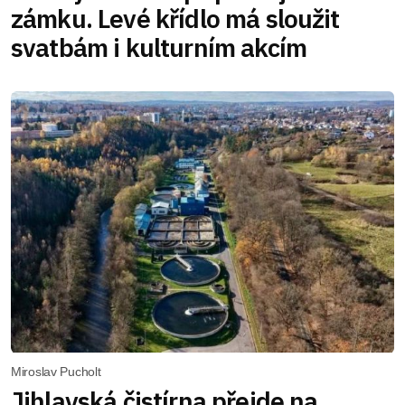
zámku. Levé křídlo má sloužit
svatbám i kulturním akcím
Miroslav Pucholt
Jihlavská čistírna přejde na