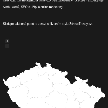
UNIWEB
. Online agentura UNIWEB byla založená v roce 1997 a poskytuje
tvorbu webů, SEO služby a online marketing.
Sledujte také náš
portál o zdraví
a životním stylu
ZdraveTrendy.cz
.
+
−