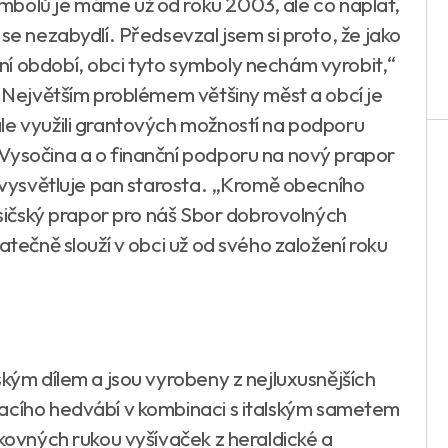
mbolů je máme už od roku 2003, ale co naplat,
se nezabydlí. Předsevzal jsem si proto, že jako
í období, obci tyto symboly nechám vyrobit,“
. Největším problémem většiny měst a obcí je
le využili grantových možností na podporu
Vysočina a o finanční podporu na nový prapor
“ vysvětluje pan starosta. „Kromě obecního
hasičský prapor pro náš Sbor dobrovolných
atečně slouží v obci už od svého založení roku
ským dílem a jsou vyrobeny z nejluxusnějších
vacího hedvábí v kombinaci s italským sametem
ikovných rukou vyšívaček z heraldické a