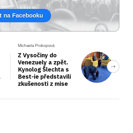
t na Facebooku
Michaela Prokopová
Z Vysočiny do
Venezuely a zpět.
Kynolog Šlechta s
a
Best-ie představili
zkušenosti z mise