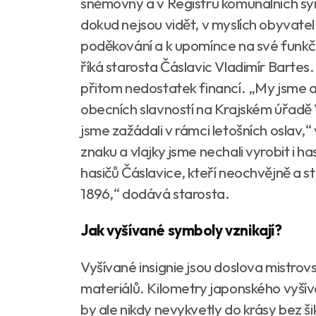
sněmovny a v Registru komunálních sy
dokud nejsou vidět, v myslích obyvatel 
poděkování a k upomínce na své funkčn
říká starosta Čáslavic Vladimír Bartes
přitom nedostatek financí. „My jsme a
obecních slavností na Krajském úřadě 
jsme zažádali v rámci letošních oslav,
znaku a vlajky jsme nechali vyrobit i 
hasičů Čáslavice, kteří neochvějně a st
1896,“ dodává starosta.
Jak vyšívané symboly vznikají?
Vyšívané insignie jsou doslova mistrov
materiálů. Kilometry japonského vyší
by ale nikdy nevykvetly do krásy bez š