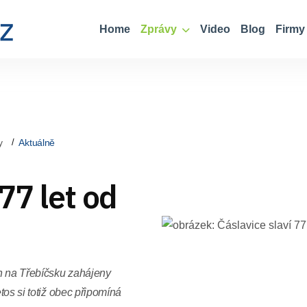
Home
Zprávy
Video
Blog
Firmy
y
Aktuálně
77 let od
h na Třebíčsku zahájeny
etos si totiž obec připomíná