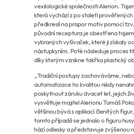
vexilologické společnosti Alerion. Taje
která vychází z po staletí prověřenýc
předkreslí na prapor motiv pomocí tzv.
původní receptura je obestřena tajems
vybraných vyšívaček, které ji získaly o
nástupkyním. Poté následuje proces tit
díky kterým vznikne takřka plastický o
„Tradiční postupy zachováváme, neboť 
automatizace ho kvalitou nikdy nenah
poskytnout záruku dvacet let, jejich ži
vysvětluje majitel Alerionu Tomáš Po
většinou bývá s aplikací členitých figur,
tomto případě se jednalo o figuru husy.
hází odlesky a představuje zvýšenou 