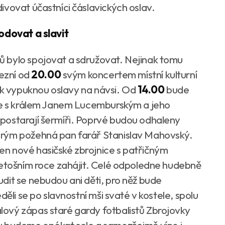
ivovat účastníci čáslavických oslav.
hodovat a slavit
 bylo spojovat a sdružovat. Nejinak tomu
zezní od
20.00
svým koncertem místní kulturní
ak vypuknou oslavy na návsi. Od
14.00
bude
ele s králem Janem Lucemburským a jeho
postarají šermíři. Poprvé budou odhaleny
erým požehná pan farář Stanislav Mahovský.
n nové hasičské zbrojnice s patřičným
letošním roce zahájit. Celé odpoledne hudebně
dit se nebudou ani děti, pro něž bude
děli se po slavnostní mši svaté v kostele, spolu
ový zápas staré gardy fotbalistů Zbrojovky