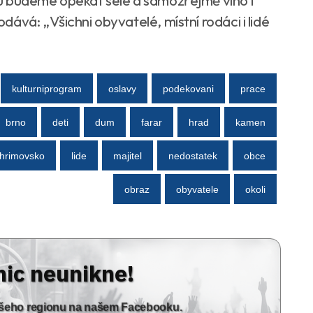
u budeme opékat sele a samozřejmě víno i
ává: „Všichni obyvatelé, místní rodáci i lidé
kulturniprogram
oslavy
podekovani
prace
brno
deti
dum
farar
hrad
kamen
hrimovsko
lide
majitel
nedostatek
obce
obraz
obyvatele
okoli
nic neunikne!
vašeho regionu na našem Facebooku.