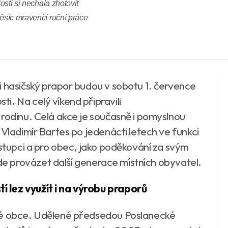
osti si nechala zhotovit
měsíc mravenčí ruční práce
i hasičský prapor budou v sobotu 1. července
i. Na celý víkend připravili
 rodinu. Celá akce je současně i pomyslnou
 Vladimír Bartes po jedenácti letech ve funkci
ástupci a pro obec, jako poděkování za svým
 provázet další generace místních obyvatel.
 lez využít i na výrobu praporů
ždé obce. Udělené předsedou Poslanecké