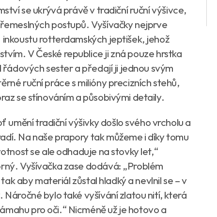
mství se ukrývá právě v tradiční ruční výšivce,
h řemeslných postupů. Vyšívačky nejprve
 inkoustu rotterdamských jeptišek, jehož
tvím. V České republice ji zná pouze hrstka
d řádových sester a předají ji jednou svým
ěrné ruční práce s milióny precizních stehů,
braz se stínováním a působivými detaily.
umění tradiční výšivky došlo svého vrcholu a
radí. Na naše prapory tak můžeme i díky tomu
votnost se ale odhaduje na stovky let,“
korný. Vyšívačka zase dodává: „Problém
 tak aby materiál zůstal hladký a nevlnil se – v
 Náročné bylo také vyšívání zlatou nití, která
námahu pro oči.“ Nicméně už je hotovo a