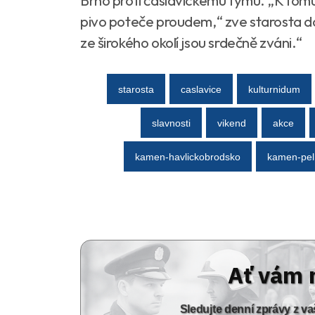
Brno proti čáslavickému týmu. „K tom
pivo poteče proudem,“ zve starosta dod
ze širokého okolí jsou srdečně zváni.“
starosta
caslavice
kulturnidum
slavnosti
vikend
akce
kamen-havlickobrodsko
kamen-pel
Ať vám 
Sledujte denní zprávy z 