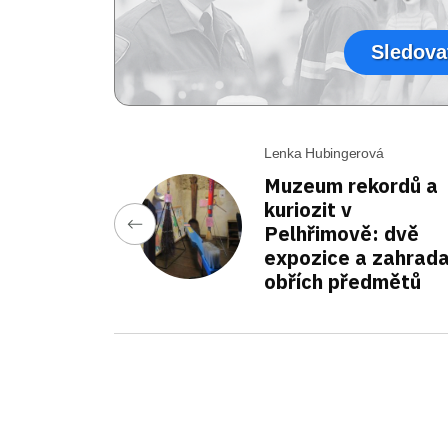
Sledova
Lenka Hubingerová
Muzeum rekordů a
kuriozit v
Pelhřimově: dvě
expozice a zahrad
obřích předmětů