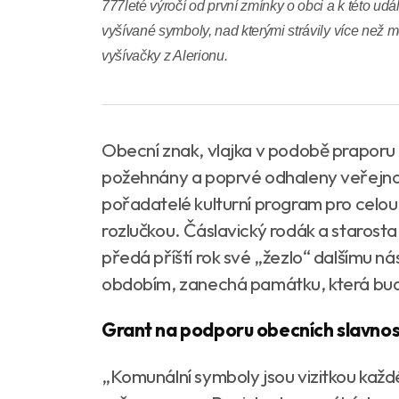
777leté výročí od první zmínky o obci a k této udál
vyšívané symboly, nad kterými strávily více než 
vyšívačky z Alerionu.
Obecní znak, vlajka v podobě praporu 
požehnány a poprvé odhaleny veřejnost
pořadatelé kulturní program pro celou
rozlučkou. Čáslavický rodák a starosta
předá příští rok své „žezlo“ dalšímu n
obdobím, zanechá památku, která bude
Grant na podporu obecních slavností
„Komunální symboly jsou vizitkou ka