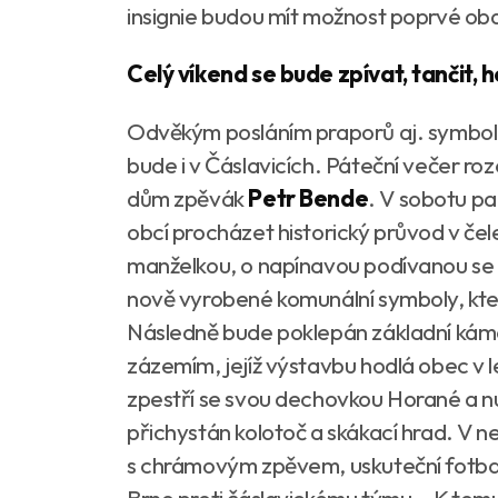
insignie budou mít možnost poprvé obd
Celý víkend se bude zpívat, tančit, 
Odvěkým posláním praporů aj. symbolů
bude i v Čáslavicích. Páteční večer ro
dům zpěvák
Petr Bende
. V sobotu p
obcí procházet historický průvod v č
manželkou, o napínavou podívanou se 
nově vyrobené komunální symboly, kt
Následně bude poklepán základní káme
zázemím, jejíž výstavbu hodlá obec v 
zpestří se svou dechovkou Horané a nu
přichystán kolotoč a skákací hrad. V ne
s chrámovým zpěvem, uskuteční fotbal