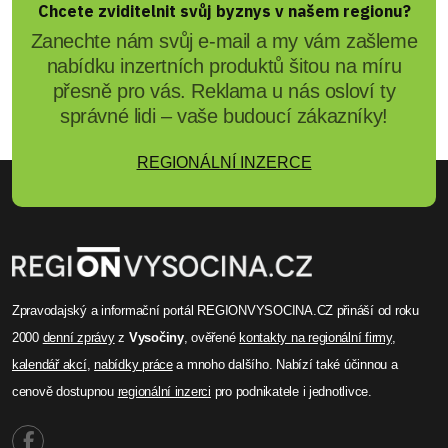
Chcete zviditelnit svůj byznys v našem regionu?
Zanechte nám svůj e-mail a my vám zašleme
nabídku inzertních produktů šitou na míru
přesně pro vás. Reklama u nás osloví ty
správné lidi – vaše budoucí zákazníky!
REGIONÁLNÍ INZERCE
Zpravodajský a informační portál REGIONVYSOCINA.CZ přináší od roku
2000
denní zprávy
z
Vysočiny
, ověřené
kontakty na regionální firmy
,
kalendář akcí
,
nabídky práce
a mnoho dalšího. Nabízí také účinnou a
cenově dostupnou
regionální inzerci
pro podnikatele i jednotlivce.