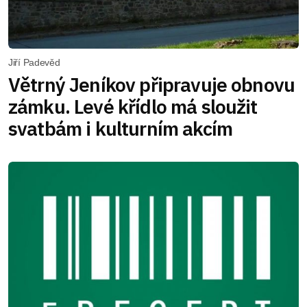
Jiří Padevěd
Větrný Jeníkov připravuje obnovu
zámku. Levé křídlo má sloužit
svatbám i kulturním akcím