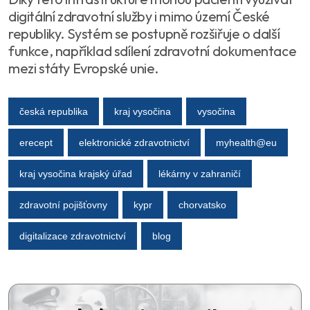
digitální zdravotní služby i mimo území České
republiky. Systém se postupně rozšiřuje o další
funkce, například sdílení zdravotní dokumentace
mezi státy Evropské unie.
česká republika
kraj vysočina
vysočina
erecept
elektronické zdravotnictví
myhealth@eu
kraj vysočina krajský úřad
lékárny v zahraničí
zdravotní pojišťovny
kypr
chorvatsko
digitalizace zdravotnictví
blog