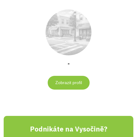
-
Zobrazit profil
Podnikáte na Vysočině?