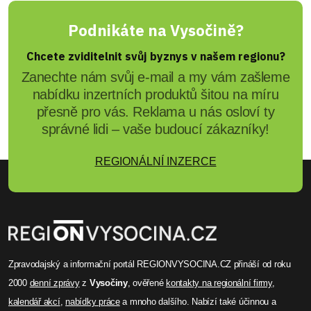
Podnikáte na Vysočině?
Chcete zviditelnit svůj byznys v našem regionu?
Zanechte nám svůj e-mail a my vám zašleme
nabídku inzertních produktů šitou na míru
přesně pro vás. Reklama u nás osloví ty
správné lidi – vaše budoucí zákazníky!
REGIONÁLNÍ INZERCE
Zpravodajský a informační portál REGIONVYSOCINA.CZ přináší od roku
2000
denní zprávy
z
Vysočiny
, ověřené
kontakty na regionální firmy
,
kalendář akcí
,
nabídky práce
a mnoho dalšího. Nabízí také účinnou a