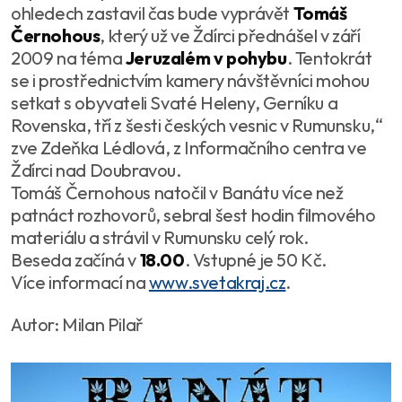
ohledech zastavil čas bude vyprávět
Tomáš
Černohous
, který už ve Ždírci přednášel v září
2009 na téma
Jeruzalém v pohybu
. Tentokrát
se i prostřednictvím kamery návštěvníci mohou
setkat s obyvateli Svaté Heleny, Gerníku a
Rovenska, tří z šesti českých vesnic v Rumunsku,“
zve Zdeňka Lédlová, z Informačního centra ve
Ždírci nad Doubravou.
Tomáš Černohous natočil v Banátu více než
patnáct rozhovorů, sebral šest hodin filmového
materiálu a strávil v Rumunsku celý rok.
Beseda začíná v
18.00
. Vstupné je 50 Kč.
Více informací na
www.svetakraj.cz
.
Autor: Milan Pilař