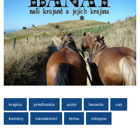
krajina
prednaska
autor
beseda
cas
kamery
navstevnici
tema
vstupne