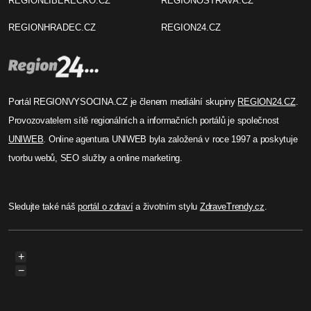
REGIONLIBERECKO.CZ
REGIONOSTRAVA.CZ
REGIONHRADEC.CZ
REGION24.CZ
Portál REGIONVYSOCINA.CZ je členem mediální skupiny
REGION24.CZ
.
Provozovatelem sítě regionálních a informačních portálů je společnost
UNIWEB
. Online agentura UNIWEB byla založená v roce 1997 a poskytuje
tvorbu webů, SEO služby a online marketing.
Sledujte také náš
portál o zdraví
a životním stylu
ZdraveTrendy.cz
.
+
−