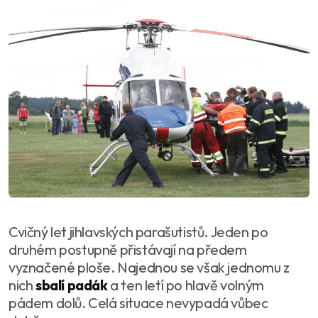
Cvičný let jihlavských parašutistů. Jeden po
druhém postupně přistávají na předem
vyznačené ploše. Najednou se však jednomu z
nich
sbalí padák
a ten letí po hlavě volným
pádem dolů. Celá situace nevypadá vůbec