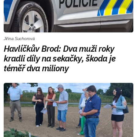
Jiřina Suchorová
Havlíčkův Brod: Dva muži roky
kradli díly na sekačky, škoda je
téměř dva miliony