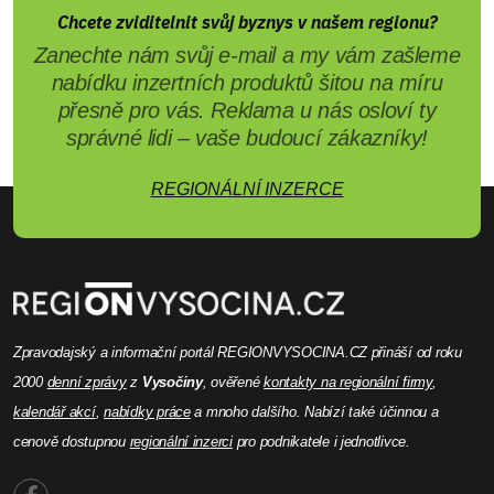
Chcete zviditelnit svůj byznys v našem regionu?
Zanechte nám svůj e-mail a my vám zašleme
nabídku inzertních produktů šitou na míru
přesně pro vás. Reklama u nás osloví ty
správné lidi – vaše budoucí zákazníky!
REGIONÁLNÍ INZERCE
Zpravodajský a informační portál REGIONVYSOCINA.CZ přináší od roku
2000
denní zprávy
z
Vysočiny
, ověřené
kontakty na regionální firmy
,
kalendář akcí
,
nabídky práce
a mnoho dalšího. Nabízí také účinnou a
cenově dostupnou
regionální inzerci
pro podnikatele i jednotlivce.