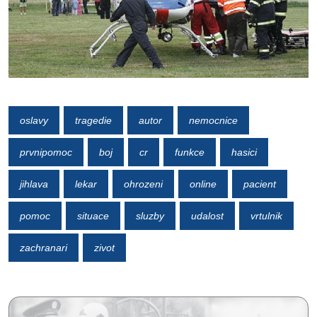
oslavy
tragedie
autor
nemocnice
prvnipomoc
boj
cr
funkce
hasici
jihlava
lekar
ohrozeni
online
pacient
pomoc
situace
sluzby
udalost
vrtulnik
zachranari
zivot