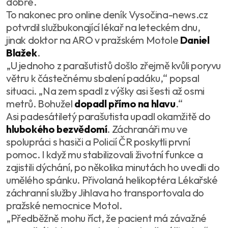
dobře.
To nakonec pro online deník Vysočina-news.cz
potvrdil službukonající lékař na leteckém dnu,
jinak doktor na ARO v pražském Motole
Daniel
Blažek
.
„U jednoho z parašutistů došlo zřejmě kvůli poryvu
větru k částečnému sbalení padáku,“ popsal
situaci. „Na zem spadl z výšky asi šesti až osmi
metrů. Bohužel
dopadl přímo na hlavu
.“
Asi padesátiletý parašutista upadl okamžitě do
hlubokého bezvědomí
. Záchranáři mu ve
spolupráci s hasiči a Policií ČR poskytli první
pomoc. I když mu stabilizovali životní funkce a
zajistili dýchání, po několika minutách ho uvedli do
umělého spánku. Přivolaná helikoptéra Lékařské
záchranní služby Jihlava ho transportovala do
pražské nemocnice Motol.
„Předběžně mohu říct, že pacient má závažné