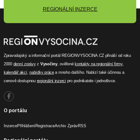
REGIONÁLNÍ INZERCE
Zpravodajský a informační portál REGIONVYSOCINA.CZ přináší od roku
2000
denní zprávy
z
Vysočiny
, ověřené
kontakty na regionální firmy
,
kalendář akcí
,
nabídky práce
a mnoho dalšího. Nabízí také účinnou a
cenově dostupnou
regionální inzerci
pro podnikatele i jednotlivce.
O portálu
Inzerce
Přihlášení
Registrace
Archiv Zpráv
RSS