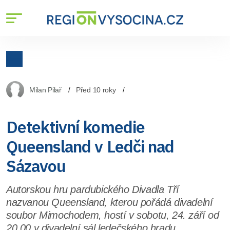
Milan Pilař
Před 10 roky
Detektivní komedie
Queensland v Ledči nad
Sázavou
Autorskou hru pardubického Divadla Tří
nazvanou Queensland, kterou pořádá divadelní
soubor Mimochodem, hostí v sobotu, 24. září od
20.00 v divadelní sál ledečského hradu.