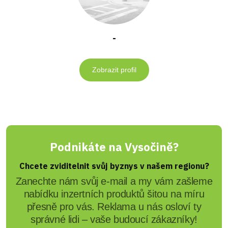
-
Zobrazit profil
Podnikáte na Vysočině?
Chcete zviditelnit svůj byznys v našem regionu?
Zanechte nám svůj e-mail a my vám zašleme
nabídku inzertních produktů šitou na míru
přesně pro vás. Reklama u nás osloví ty
správné lidi – vaše budoucí zákazníky!