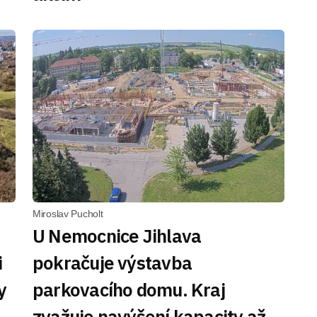
Miroslav Pucholt
U Nemocnice Jihlava
i
pokračuje výstavba
y
parkovacího domu. Kraj
zvažuje navýšení kapacity až