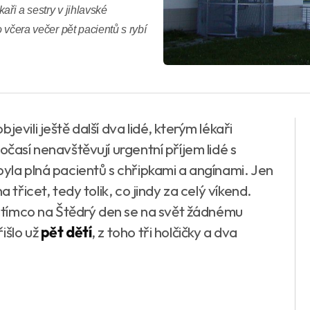
aři a sestry v jihlavské
o včera večer pět pacientů s rybí
evili ještě další dva lidé, kterým lékaři
očasí nenavštěvují urgentní příjem lidé s
byla plná pacientů s chřipkami a angínami. Jen
 třicet, tedy tolik, co jindy za celý víkend.
 Zatímco na Štědrý den se na svět žádnému
išlo už
pět dětí
, z toho tři holčičky a dva