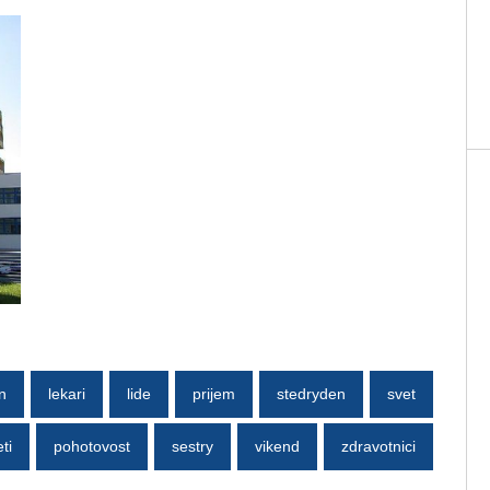
n
lekari
lide
prijem
stedryden
svet
ti
pohotovost
sestry
vikend
zdravotnici