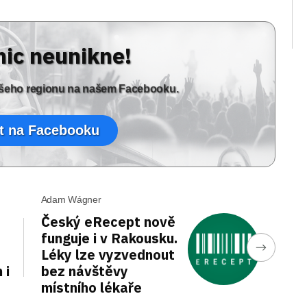
nic neunikne!
vašeho regionu na našem Facebooku.
t na Facebooku
Adam Wágner
Český eRecept nově
funguje i v Rakousku.
Léky lze vyzvednout
 i
bez návštěvy
místního lékaře