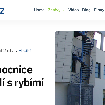
Home
Zprávy
Video
Blog
Firmy
d 12 roky
Aktuálně
mocnice
í s rybími