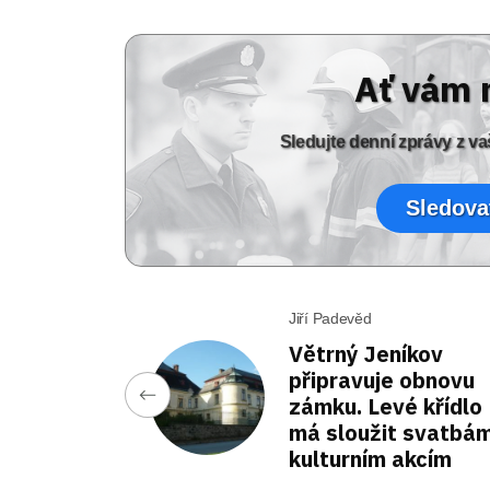
Ať vám 
Sledujte denní zprávy z 
Sledova
Jiří Padevěd
Větrný Jeníkov
připravuje obnovu
zámku. Levé křídlo
má sloužit svatbám
kulturním akcím