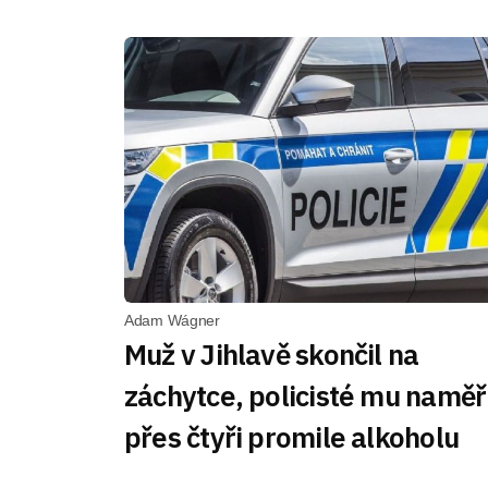
Adam Wágner
Muž v Jihlavě skončil na
záchytce, policisté mu naměři
přes čtyři promile alkoholu