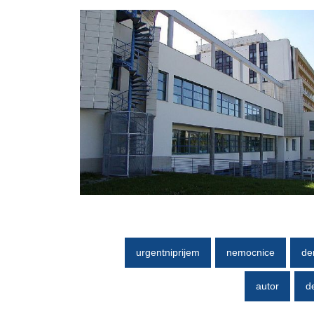
urgentniprijem
nemocnice
de
autor
de