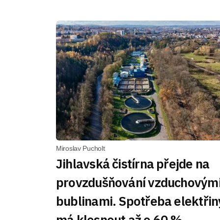
Miroslav Pucholt
Jihlavská čistírna přejde na
provzdušňování vzduchovým
bublinami. Spotřeba elektřin
má klesnout až o 60 %