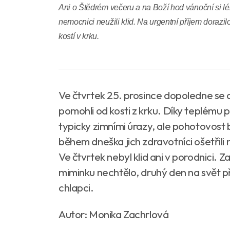
Ani o Štědrém večeru a na Boží hod vánoční si lék
nemocnici neužili klid. Na urgentní příjem dorazil
kostí v krku.
Ve čtvrtek 25. prosince dopoledne se obj
pomohli od kosti z krku. Díky teplému p
typicky zimními úrazy, ale pohotovost 
během dneška jich zdravotníci ošetřili na
Ve čtvrtek nebyl klid ani v porodnici.
miminku nechtělo, druhý den na svět př
chlapci.
Autor: Monika Zachrlová