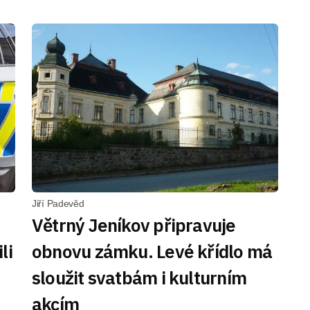
Jiří Padevěd
Větrný Jeníkov připravuje
li
obnovu zámku. Levé křídlo má
sloužit svatbám i kulturním
akcím