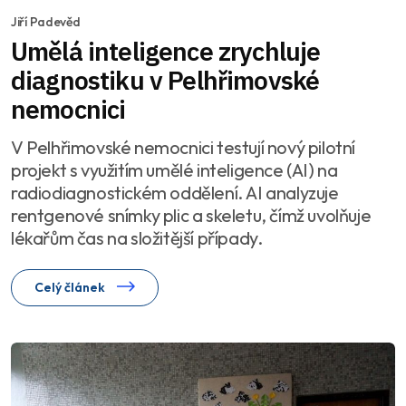
Jiří Padevěd
Umělá inteligence zrychluje
diagnostiku v Pelhřimovské
nemocnici
V Pelhřimovské nemocnici testují nový pilotní
projekt s využitím umělé inteligence (AI) na
radiodiagnostickém oddělení. AI analyzuje
rentgenové snímky plic a skeletu, čímž uvolňuje
lékařům čas na složitější případy.
Celý článek