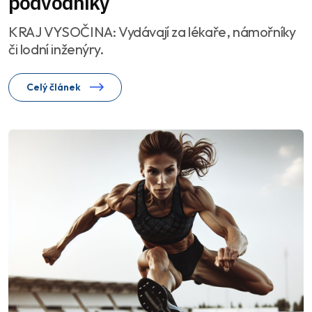
podvodníky
KRAJ VYSOČINA: Vydávají za lékaře, námořníky
či lodní inženýry.
Celý článek