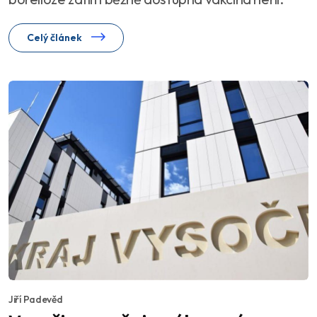
Celý článek
Jiří Padevěd