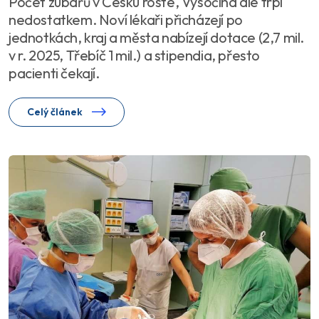
Počet zubařů v Česku roste, Vysočina ale trpí
nedostatkem. Noví lékaři přicházejí po
jednotkách, kraj a města nabízejí dotace (2,7 mil.
v r. 2025, Třebíč 1 mil.) a stipendia, přesto
pacienti čekají.
Celý článek