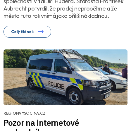
společnosti Vital Jiří Hudera. Starosta František
Aubrecht potvrdil, že prodej neproběhne a že
město tuto roli vnímá jako příliš nákladnou.
Celý článek
REGIONVYSOCINA.CZ
Pozor na internetové