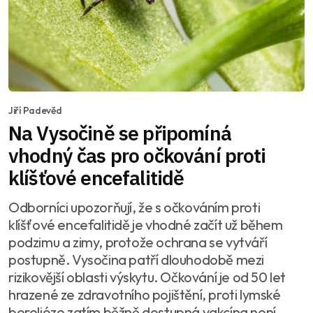
Jiří Padevěd
Na Vysočině se připomíná
vhodný čas pro očkování proti
klíšťové encefalitidě
Odborníci upozorňují, že s očkováním proti
klíšťové encefalitidě je vhodné začít už během
podzimu a zimy, protože ochrana se vytváří
postupně. Vysočina patří dlouhodobě mezi
rizikovější oblasti výskytu. Očkování je od 50 let
hrazené ze zdravotního pojištění, proti lymské
borelióze zatím běžně dostupná vakcína není.