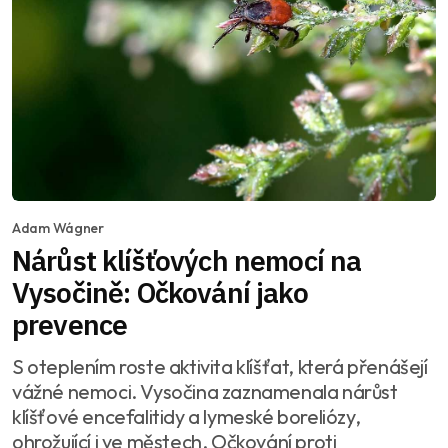
Adam Wágner
Nárůst klíšťových nemocí na
Vysočině: Očkování jako
prevence
S oteplením roste aktivita klíšťat, která přenášejí
vážné nemoci. Vysočina zaznamenala nárůst
klíšťové encefalitidy a lymeské boreliózy,
ohrožující i ve městech. Očkování proti