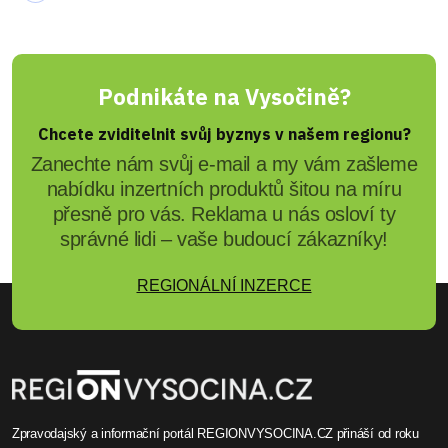
Martin Kydlíček
Záškrt po 55 letech zabil
seniora na Vysočině