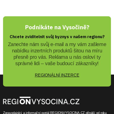
Podnikáte na Vysočině?
Chcete zviditelnit svůj byznys v našem regionu?
Zanechte nám svůj e-mail a my vám zašleme
nabídku inzertních produktů šitou na míru
přesně pro vás. Reklama u nás osloví ty
správné lidi – vaše budoucí zákazníky!
REGIONÁLNÍ INZERCE
Zpravodajský a informační portál REGIONVYSOCINA.CZ přináší od roku