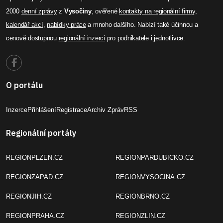
2000
denní zprávy
z
Vysočiny
, ověřené
kontakty na regionální firmy
,
kalendář akcí
,
nabídky práce
a mnoho dalšího. Nabízí také účinnou a
cenově dostupnou
regionální inzerci
pro podnikatele i jednotlivce.
O portálu
Inzerce
Přihlášení
Registrace
Archiv Zpráv
RSS
Regionální portály
REGIONPLZEN.CZ
REGIONPARDUBICKO.CZ
REGIONZAPAD.CZ
REGIONVYSOCINA.CZ
REGIONJIH.CZ
REGIONBRNO.CZ
REGIONPRAHA.CZ
REGIONZLIN.CZ