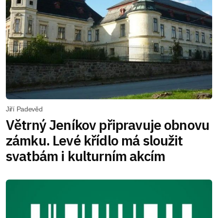
Jiří Padevěd
Větrný Jeníkov připravuje obnovu
zámku. Levé křídlo má sloužit
svatbám i kulturním akcím