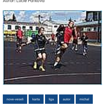
Autor: Lucie Pátková
nove-veseli
karta
liga
autor
michal