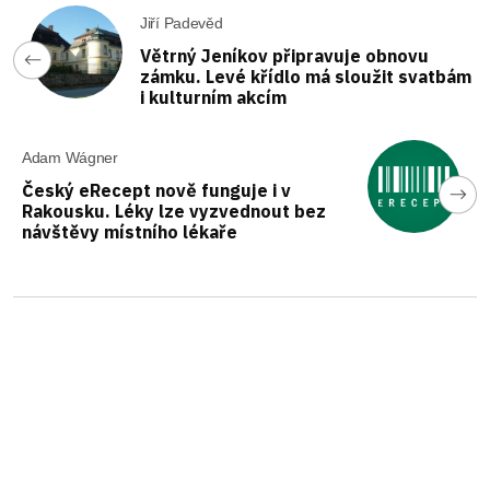
Jiří Padevěd
Větrný Jeníkov připravuje obnovu
zámku. Levé křídlo má sloužit svatbám
i kulturním akcím
Adam Wágner
Český eRecept nově funguje i v
Rakousku. Léky lze vyzvednout bez
návštěvy místního lékaře