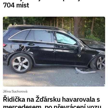
704 míst
Jiřina Suchorová
Řidička na Žďársku havarovala s
mercedesem, po převrácení vozu