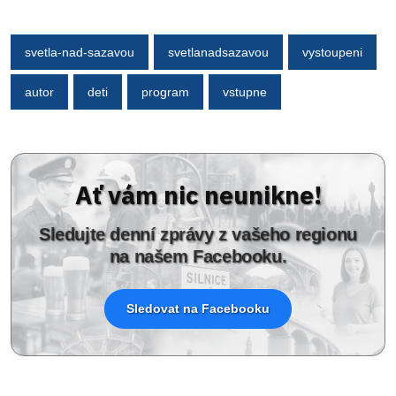
svetla-nad-sazavou
svetlanadsazavou
vystoupeni
autor
deti
program
vstupne
Ať vám nic neunikne!
Sledujte denní zprávy z vašeho regionu
na našem Facebooku.
Sledovat na Facebooku