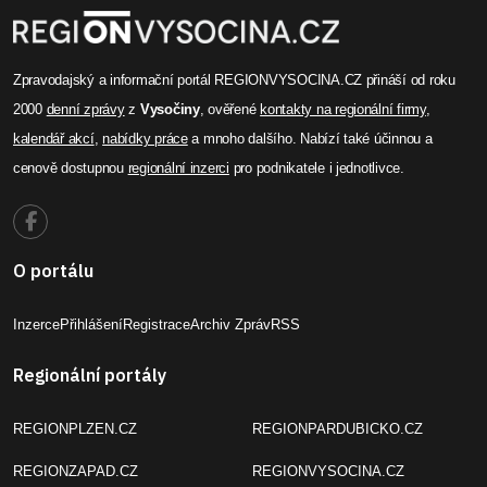
Zpravodajský a informační portál REGIONVYSOCINA.CZ přináší od roku
2000
denní zprávy
z
Vysočiny
, ověřené
kontakty na regionální firmy
,
kalendář akcí
,
nabídky práce
a mnoho dalšího. Nabízí také účinnou a
cenově dostupnou
regionální inzerci
pro podnikatele i jednotlivce.
O portálu
Inzerce
Přihlášení
Registrace
Archiv Zpráv
RSS
Regionální portály
REGIONPLZEN.CZ
REGIONPARDUBICKO.CZ
REGIONZAPAD.CZ
REGIONVYSOCINA.CZ