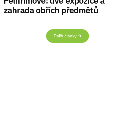
Pelhřimově: dvě expozice a
zahrada obřích předmětů
Další články