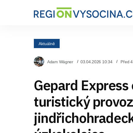
Aktuálně
Adam Wágner
03.04.2026 10:34
Před 4
Gepard Express 
turistický provo
jindřichohradec