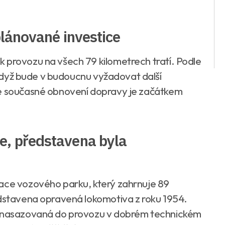
plánované investice
 provozu na všech 79 kilometrech tratí. Podle
i když bude v budoucnu vyžadovat další
že současné obnovení dopravy je začátkem
e, představena byla
vace vozového parku, který zahrnuje 89
edstavena opravená lokomotiva z roku 1954.
la nasazovaná do provozu v dobrém technickém