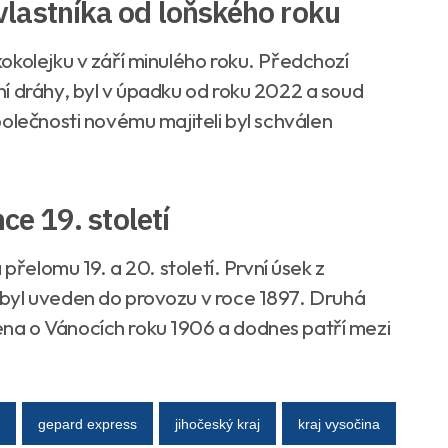
lastníka od loňského roku
okolejku v září minulého roku. Předchozí
í dráhy, byl v úpadku od roku 2022 a soud
olečnosti novému majiteli byl schválen
ce 19. století
přelomu 19. a 20. století. První úsek z
byl uveden do provozu v roce 1897. Druhá
na o Vánocích roku 1906 a dodnes patří mezi
gepard express
jihočeský kraj
kraj vysočina