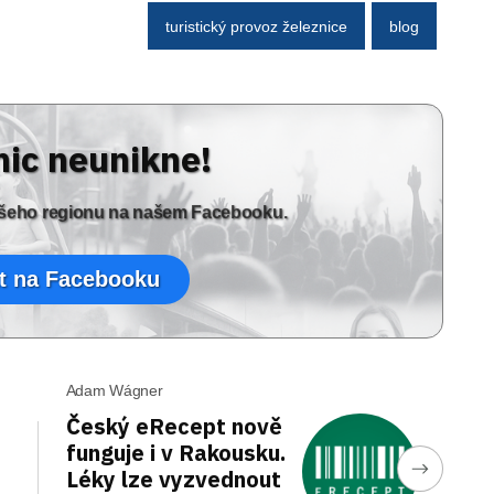
turistický provoz železnice
blog
nic neunikne!
vašeho regionu na našem Facebooku.
t na Facebooku
Adam Wágner
Český eRecept nově
funguje i v Rakousku.
Léky lze vyzvednout