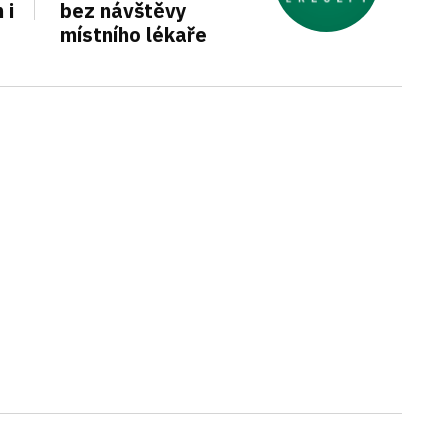
 i
bez návštěvy
místního lékaře