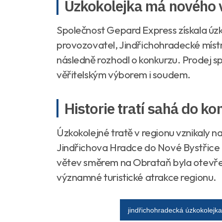
Úzkokolejka má nového v
Společnost Gepard Express získala úzk
provozovatel, Jindřichohradecké místn
následně rozhodl o konkurzu. Prodej sp
věřitelským výborem i soudem.
Historie tratí sahá do kon
Úzkokolejné tratě v regionu vznikaly na 
Jindřichova Hradce do Nové Bystřice 
větev směrem na Obrataň byla otevře
významné turistické atrakce regionu.
jindřichohradecká úzkokolejka