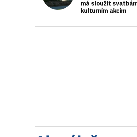
má sloužit svatbám
kulturním akcím