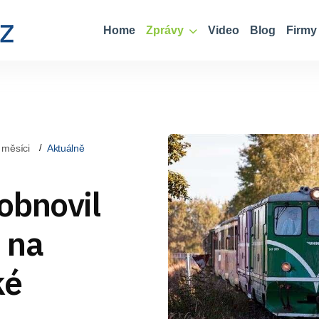
Home
Zprávy
Video
Blog
Firmy
 měsíci
Aktuálně
obnovil
z na
ké