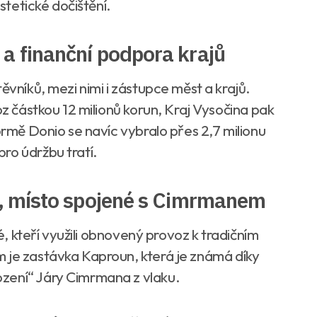
estetické dočištění.
a finanční podpora krajů
ěvníků, mezi nimi i zástupce měst a krajů.
oz částkou 12 milionů korun, Kraj Vysočina pak
ormě Donio se navíc vybralo přes 2,7 milionu
ro údržbu tratí.
un, místo spojené s Cimrmanem
té, kteří využili obnovený provoz k tradičním
 je zastávka Kaproun, která je známá díky
zení“ Járy Cimrmana z vlaku.