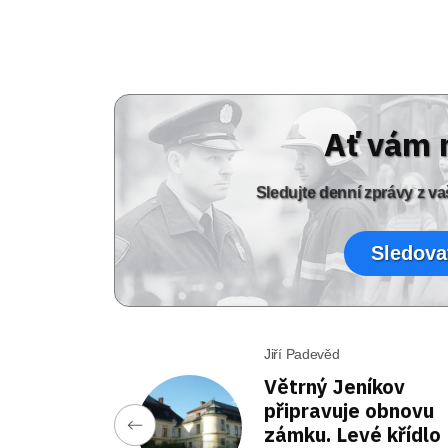
Ať vám 
Sledujte denní zprávy z 
Sledova
Jiří Padevěd
Větrný Jeníkov
připravuje obnovu
zámku. Levé křídlo