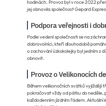
hodinách. Provoz byl v roce 2022 přeruš
jej obnovila společnost Gepard Expres
Podpora veřejnosti i dob
Podle vedení společnosti se na záchran
dobrovolníci, kteří dlouhodobě pomáhaj
o zachování úzkokolejky byl jedním z d
obnovit.
Provoz o Velikonocích d
Během velikonočních svátků vyjíždějí t
pokračovat vždy od pátku do neděle, p
každodenním jízdním řádem. Aktuální 