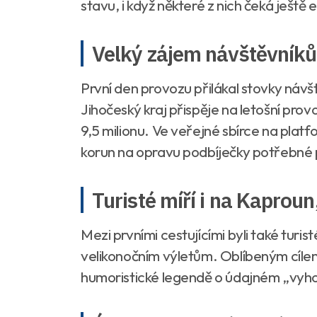
stavu, i když některé z nich čeká ještě 
Velký zájem návštěvníků 
První den provozu přilákal stovky návšt
Jihočeský kraj přispěje na letošní prov
9,5 milionu. Ve veřejné sbírce na platf
korun na opravu podbíječky potřebné p
Turisté míří i na Kapro
Mezi prvními cestujícími byli také turis
velikonočním výletům. Oblíbeným cílem
humoristické legendě o údajném „vyho