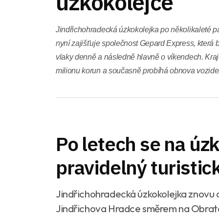
úzkokolejce
Jindřichohradecká úzkokolejka po několikaleté pa
nyní zajišťuje společnost Gepard Express, která
vlaky denně a následně hlavně o víkendech. Kraj
milionu korun a současně probíhá obnova vozidel
Po letech se na úzk
pravidelný turistic
Jindřichohradecká úzkokolejka znovu oži
Jindřichova Hradce směrem na Obrata