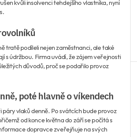
en kvůli insolvenci tehdejšího vlastníka, nyní
s.
rovolníků
ě tratě podíleli nejen zaměstnanci, ale také
í s údržbou. Firma uvádí, že zájem veřejnosti
ůležitých důvodů, proč se podařilo provoz
enně, poté hlavně o víkendech
ři páry vlaků denně. Po svátcích bude provoz
řičemž od konce května do září se počítá s
informace dopravce zveřejňuje na svých