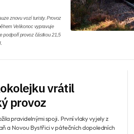
uze znovu vozí turisty. Provoz
 během Velikonoc vypravuje
e podpoří provoz částkou 21,5
.
okolejku vrátil
ký provoz
la pravidelnými spoji. První vlaky vyjely z
ň a Novou Bystřici v pátečních dopoledních