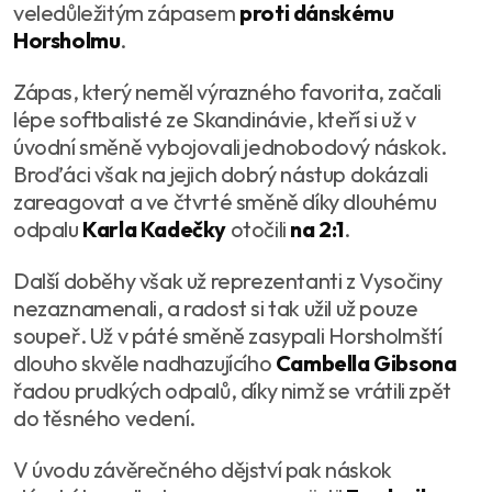
veledůležitým zápasem
proti dánskému
Horsholmu
.
Zápas, který neměl výrazného favorita, začali
lépe softbalisté ze Skandinávie, kteří si už v
úvodní směně vybojovali jednobodový náskok.
Broďáci však na jejich dobrý nástup dokázali
zareagovat a ve čtvrté směně díky dlouhému
odpalu
Karla Kadečky
otočili
na 2:1
.
Další doběhy však už reprezentanti z Vysočiny
nezaznamenali, a radost si tak užil už pouze
soupeř. Už v páté směně zasypali Horsholmští
dlouho skvěle nadhazujícího
Cambella Gibsona
řadou prudkých odpalů, díky nimž se vrátili zpět
do těsného vedení.
V úvodu závěrečného dějství pak náskok