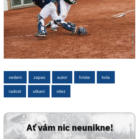
vedeni
zapas
autor
hriste
kola
radost
utkani
vitez
Ať vám nic neunikne!