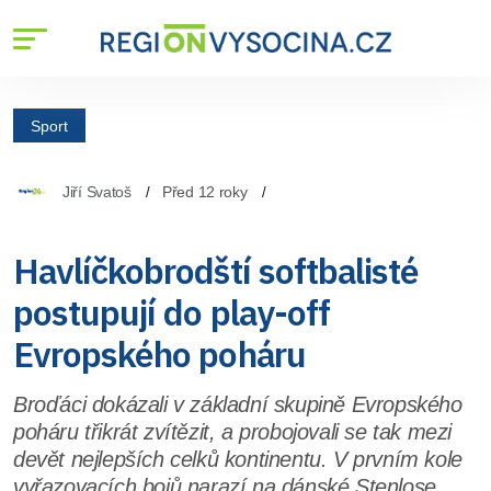
Sport
Jiří Svatoš
Před 12 roky
Havlíčkobrodští softbalisté
postupují do play-off
Evropského poháru
Broďáci dokázali v základní skupině Evropského
poháru třikrát zvítězit, a probojovali se tak mezi
devět nejlepších celků kontinentu. V prvním kole
vyřazovacích bojů narazí na dánské Stenlose.