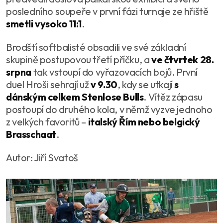
posledního soupeře v první fázi turnaje ze hřiště
smetli vysoko 11:1
.
Brodští softbalisté obsadili ve své základní
skupině postupovou třetí příčku, a
ve čtvrtek 28.
srpna
tak vstoupí do vyřazovacích bojů. První
duel Hroši sehrají už
v 9.30
, kdy se utkají
s
dánským celkem Stenlose Bulls
. Vítěz zápasu
postoupí do druhého kola, v němž vyzve jednoho
z velkých favoritů –
italský Řím nebo belgický
Brasschaat
.
Autor: Jiří Svatoš