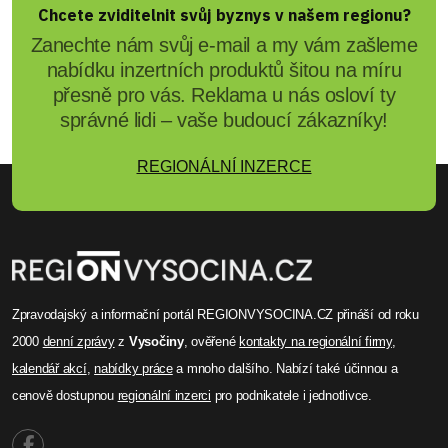
Chcete zviditelnit svůj byznys v našem regionu?
Zanechte nám svůj e-mail a my vám zašleme
nabídku inzertních produktů šitou na míru
přesně pro vás. Reklama u nás osloví ty
správné lidi – vaše budoucí zákazníky!
REGIONÁLNÍ INZERCE
Zpravodajský a informační portál REGIONVYSOCINA.CZ přináší od roku
2000
denní zprávy
z
Vysočiny
, ověřené
kontakty na regionální firmy
,
kalendář akcí
,
nabídky práce
a mnoho dalšího. Nabízí také účinnou a
cenově dostupnou
regionální inzerci
pro podnikatele i jednotlivce.