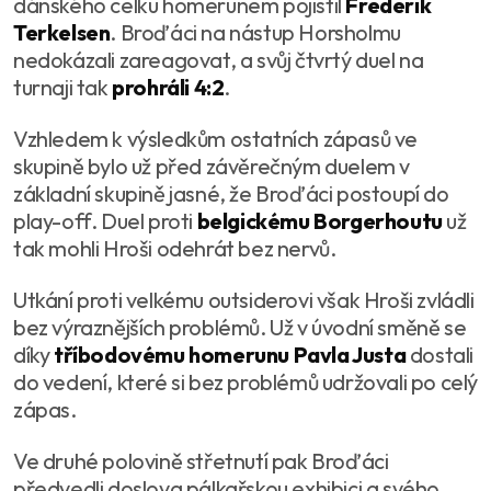
dánského celku homerunem pojistil
Frederik
Terkelsen
. Broďáci na nástup Horsholmu
nedokázali zareagovat, a svůj čtvrtý duel na
turnaji tak
prohráli 4:2
.
Vzhledem k výsledkům ostatních zápasů ve
skupině bylo už před závěrečným duelem v
základní skupině jasné, že Broďáci postoupí do
play-off. Duel proti
belgickému Borgerhoutu
už
tak mohli Hroši odehrát bez nervů.
Utkání proti velkému outsiderovi však Hroši zvládli
bez výraznějších problémů. Už v úvodní směně se
díky
tříbodovému homerunu Pavla Justa
dostali
do vedení, které si bez problémů udržovali po celý
zápas.
Ve druhé polovině střetnutí pak Broďáci
předvedli doslova pálkařskou exhibici a svého