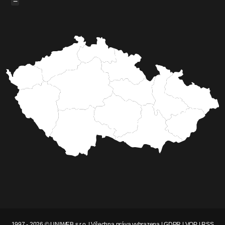
−
1997 - 2026 © UNIWEB s.r.o. | Všechna práva vyhrazena |
GDPR
|
VOP
|
RSS