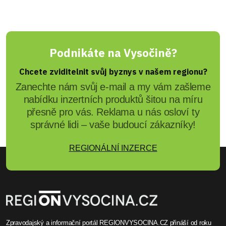
Podnikáte na Vysočině?
Chcete zviditelnit svůj byznys v našem regionu?
Zanechte nám svůj e-mail a my vám zašleme
nabídku inzertních produktů šitou na míru
přesně pro vás. Reklama u nás osloví ty
správné lidi – vaše budoucí zákazníky!
REGIONÁLNÍ INZERCE
Zpravodajský a informační portál REGIONVYSOCINA.CZ přináší od roku