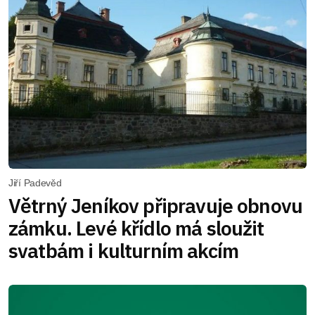
Jiří Padevěd
Větrný Jeníkov připravuje obnovu
zámku. Levé křídlo má sloužit
svatbám i kulturním akcím