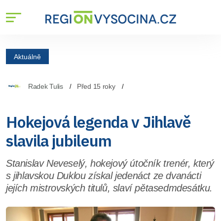
Aktuálně
Radek Tulis
Před 15 roky
Hokejová legenda v Jihlavě
slavila jubileum
Stanislav Neveselý, hokejový útočník trenér, který
s jihlavskou Duklou získal jedenáct ze dvanácti
jejích mistrovských titulů, slaví pětasedmdesátku.