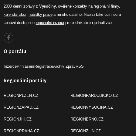
2000
denní zprávy
z
Vysočiny
, ověřené
kontakty na regionální firmy
,
kalendář akcí
,
nabídky práce
a mnoho dalšího. Nabízí také účinnou a
cenově dostupnou
regionální inzerci
pro podnikatele i jednotlivce.
O portálu
Inzerce
Přihlášení
Registrace
Archiv Zpráv
RSS
Regionální portály
REGIONPLZEN.CZ
REGIONPARDUBICKO.CZ
REGIONZAPAD.CZ
REGIONVYSOCINA.CZ
REGIONJIH.CZ
REGIONBRNO.CZ
REGIONPRAHA.CZ
REGIONZLIN.CZ