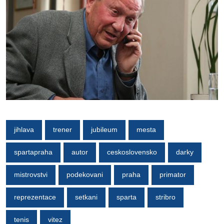
jihlava
trener
jubileum
mesta
spartapraha
autor
ceskoslovensko
darky
mistrovstvi
podekovani
praha
primator
reprezentace
setkani
sparta
stribro
tenis
vitez