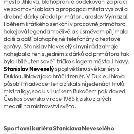
město Jihlava, blahopřání a poděkování za práci
ve sportovní oblasti a propagaci města vyslovil a
drobné dárky předal primátor Jaroslav Vymazal.
I během krátkého setkání v pracovně primátora
hokejová legenda trpělivě a s úsměvem přijímala
další a další blahopřejné telefonáty a textové
zprávy. Stanislav Neveselý si nyní rád zahraje
nohejbal a tenis, jedním z dárků od primátora tak
bylo i bílé „tenisové“ tričko s logem města Jihlavy.
Stanislav Neveselý
spojil většinu své kariéry s
Duklou Jihlava jako hráč i trenér. V Dukle Jihlava
působil třiadvacet let a získal s ní jedenáct titulů
mistra ligy, spolu s Luďkem Bukačem pak dovedl
Československo v roce 1985 k zisku zlatých
medailí na mistrovství světa.
Sportovní kariéra Stanislava Neveselého