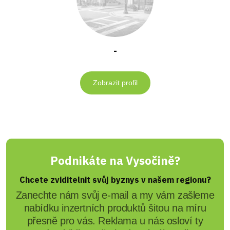
-
Zobrazit profil
Podnikáte na Vysočině?
Chcete zviditelnit svůj byznys v našem regionu?
Zanechte nám svůj e-mail a my vám zašleme
nabídku inzertních produktů šitou na míru
přesně pro vás. Reklama u nás osloví ty