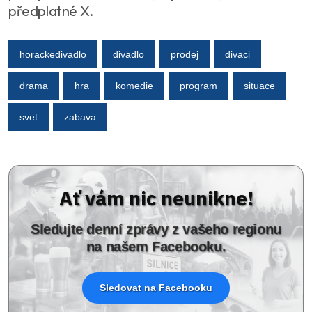
předplatné X.
horackedivadlo
divadlo
prodej
divaci
drama
hra
komedie
program
situace
svet
zabava
Ať vám nic neunikne!
Sledujte denní zprávy z vašeho regionu
na našem Facebooku.
Sledovat na Facebooku