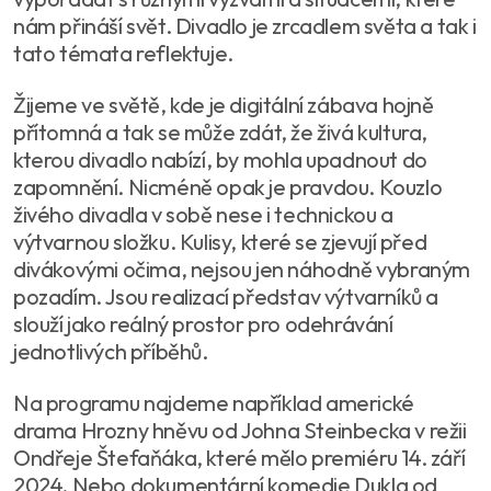
nám přináší svět. Divadlo je zrcadlem světa a tak i
tato témata reflektuje.
Žijeme ve světě, kde je digitální zábava hojně
přítomná a tak se může zdát, že živá kultura,
kterou divadlo nabízí, by mohla upadnout do
zapomnění. Nicméně opak je pravdou. Kouzlo
živého divadla v sobě nese i technickou a
výtvarnou složku. Kulisy, které se zjevují před
divákovými očima, nejsou jen náhodně vybraným
pozadím. Jsou realizací představ výtvarníků a
slouží jako reálný prostor pro odehrávání
jednotlivých příběhů.
Na programu najdeme například americké
drama Hrozny hněvu od Johna Steinbecka v režii
Ondřeje Štefaňáka, které mělo premiéru 14. září
2024. Nebo dokumentární komedie Dukla od