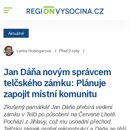
Aktuálně
Lenka Hubingerová
Před 2 roky
Jan Dáňa novým správcem
telčského zámku: Plánuje
zapojit místní komunitu
Zkušený památkář Jan Dáňa přebírá vedení
zámku v Telči po působení na Červené Lhotě.
Pochází z Jihlavy, což mu usnadní přechod.
Telčský zámek prošel rekonstrukcí a Dáňa se těší