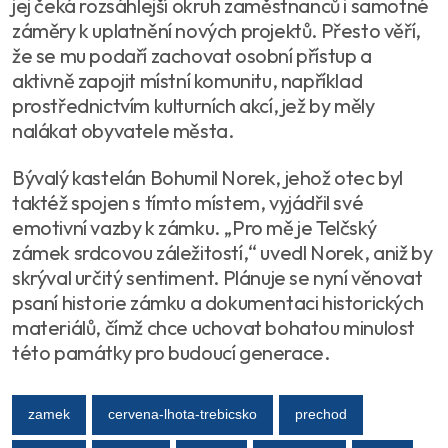
jej čeká rozsáhlejší okruh zaměstnanců i samotné
záměry k uplatnění nových projektů. Přesto věří,
že se mu podaří zachovat osobní přístup a
aktivně zapojit místní komunitu, například
prostřednictvím kulturních akcí, jež by měly
nalákat obyvatele města.
Bývalý kastelán Bohumil Norek, jehož otec byl
taktéž spojen s tímto místem, vyjádřil své
emotivní vazby k zámku. „Pro mě je Telčský
zámek srdcovou záležitostí,“ uvedl Norek, aniž by
skrýval určitý sentiment. Plánuje se nyní věnovat
psaní historie zámku a dokumentaci historických
materiálů, čímž chce uchovat bohatou minulost
této památky pro budoucí generace.
zamek
cervena-lhota-trebicsko
prechod