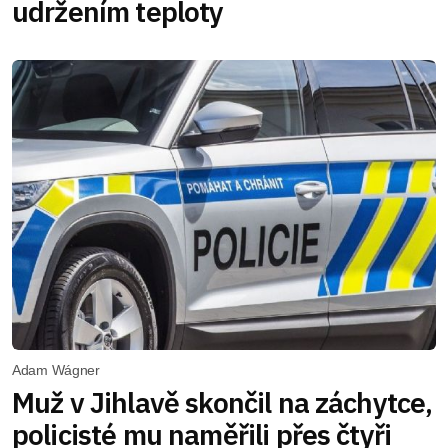
udržením teploty
Adam Wágner
Muž v Jihlavě skončil na záchytce,
policisté mu naměřili přes čtyři