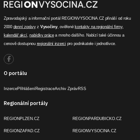
Zpravodajský a informační portál REGIONVYSOCINA.CZ přináší od roku
2000
denní zprávy
z
Vysočiny
, ověřené
kontakty na regionální firmy
,
kalendář akcí
,
nabídky práce
a mnoho dalšího. Nabízí také účinnou a
cenově dostupnou
regionální inzerci
pro podnikatele i jednotlivce.
O portálu
Inzerce
Přihlášení
Registrace
Archiv Zpráv
RSS
Regionální portály
REGIONPLZEN.CZ
REGIONPARDUBICKO.CZ
REGIONZAPAD.CZ
REGIONVYSOCINA.CZ