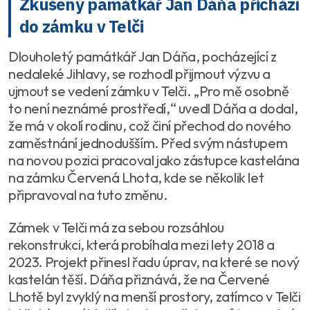
Zkušený památkář Jan Dáňa přichází
do zámku v Telči
Dlouholetý památkář Jan Dáňa, pocházející z
nedaleké Jihlavy, se rozhodl přijmout výzvu a
ujmout se vedení zámku v Telči. „Pro mě osobně
to není neznámé prostředí,“ uvedl Dáňa a dodal,
že má v okolí rodinu, což činí přechod do nového
zaměstnání jednodušším. Před svým nástupem
na novou pozici pracoval jako zástupce kastelána
na zámku Červená Lhota, kde se několik let
připravoval na tuto změnu.
Zámek v Telči má za sebou rozsáhlou
rekonstrukci, která probíhala mezi lety 2018 a
2023. Projekt přinesl řadu úprav, na které se nový
kastelán těší. Dáňa přiznává, že na Červené
Lhotě byl zvyklý na menší prostory, zatímco v Telči