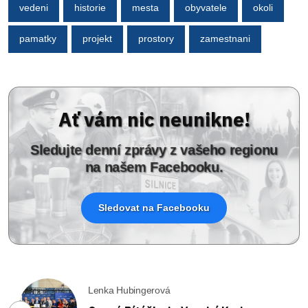
vedeni
historie
mesta
obyvatele
okoli
pamatky
projekt
prostory
zamestnani
Ať vám nic neunikne!
Sledujte denní zprávy z vašeho regionu
na našem Facebooku.
Sledovat na Facebooku
Lenka Hubingerová