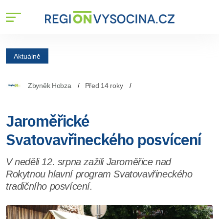
Aktuálně
Zbyněk Hobza
Před 14 roky
Jaroměřické
Svatovavřineckého posvícení
V neděli 12. srpna zažili Jaroměřice nad
Rokytnou hlavní program Svatovavřineckého
tradičního posvícení.