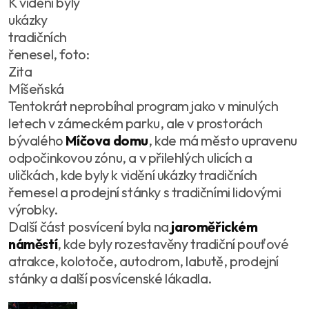
K vidění byly
ukázky
tradičních
řenesel, foto:
Zita
Míšeňská
Tentokrát neprobíhal program jako v minulých
letech v zámeckém parku, ale v prostorách
bývalého
Míčova domu
, kde má město upravenu
odpočinkovou zónu, a v přilehlých ulicích a
uličkách, kde byly k vidění ukázky tradičních
řemesel a prodejní stánky s tradičními lidovými
výrobky.
Další část posvícení byla na
jaroměřickém
náměstí
, kde byly rozestavěny tradiční pouťové
atrakce, kolotoče, autodrom, labutě, prodejní
stánky a další posvícenské lákadla.