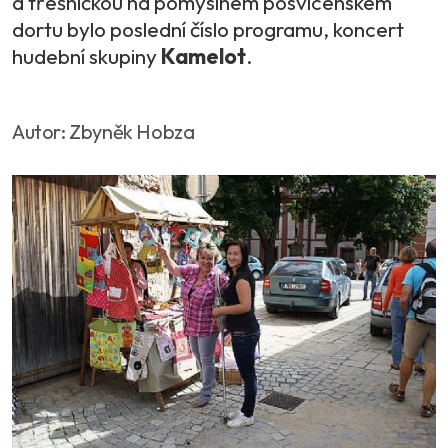
a třešničkou na pomyslném posvícenském
dortu bylo poslední číslo programu, koncert
hudební skupiny
Kamelot
.
Autor: Zbyněk Hobza