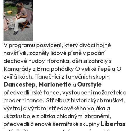
V programu posvícení, který diváci hojně
navštívili, zazněly lidové písně v podání
dechové hudby Horanka, děti si zahrály s
Kamarády z Brna pohádky O veliké řepě a O
zvířátkách. Tanečníci z tanečních skupin
Dancestep
,
Marionette
a
Ourstyle
předvedli irské tance, vystoupení mažoretek a
moderní tance. Střelbu z historických mušket,
výstroj a výzbroj středověkého vojáka a
ukázku boje z blízka chladnými zbraněmi,
předvedli členové šermířské skupiny
Libertas