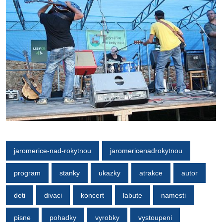
jaromerice-nad-rokytnou
jaromericenadrokytnou
program
stanky
ukazky
atrakce
autor
deti
divaci
koncert
labute
namesti
pisne
pohadky
vyrobky
vystoupeni