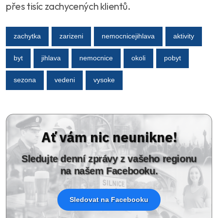
přes tisíc zachycených klientů.
zachytka
zarizeni
nemocnicejihlava
aktivity
byt
jihlava
nemocnice
okoli
pobyt
sezona
vedeni
vysoke
Ať vám nic neunikne!
Sledujte denní zprávy z vašeho regionu
na našem Facebooku.
Sledovat na Facebooku