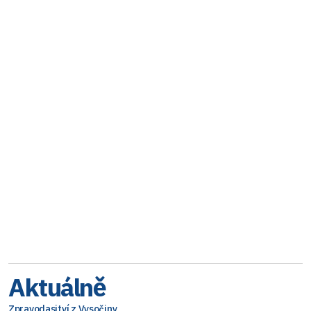
Aktuálně
Zpravodasjtví z Vysočiny