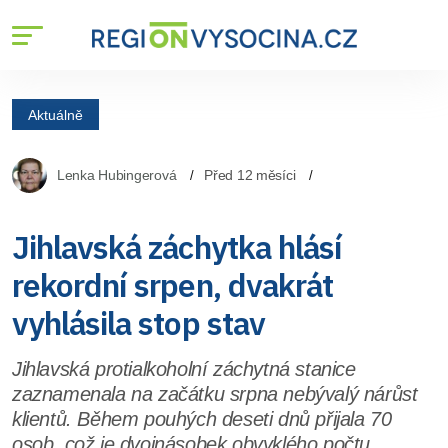
Aktuálně
Lenka Hubingerová
Před 12 měsíci
Jihlavská záchytka hlásí
rekordní srpen, dvakrát
vyhlásila stop stav
Jihlavská protialkoholní záchytná stanice
zaznamenala na začátku srpna nebývalý nárůst
klientů. Během pouhých deseti dnů přijala 70
osob, což je dvojnásobek obvyklého počtu.