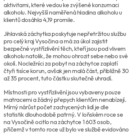
aktivitami, které vedou ke zvýšené konzumaci
alkoholu. Nejvyšší naměřená hladina alkoholu u
klientů dosáhla 4,19 promile.
Jihlavská záchytka poskytuje nepřetržitou službu
pro celý kraj Vysočina a má za úkol zajistit
bezpečné vystřízlivění těch, kteří jsou pod vlivem
alkoholu natolik, že mohou ohrozit sebe nebo své
okolí. Nocležníci za pobyt na záchytce zaplatí
čtyři tisíce korun, avšak jen malá část, přibližně 30
až 35 procent, tuto částku skutečně uhradí.
Místnosti pro vystřízlivění jsou vybaveny pouze
matracemi a žádný přepych klientům nenabízejí.
Mírný nárůst počet zachycených lidí je dle
statistik dlouhodobě patrný. V loňském roce se
na Vysočině ocitlo na záchytce 1 603 osob,
přičemž v tomto roce už bylo ve službě evidováno