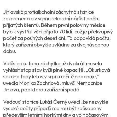
Jihlavská protialkoholní záchytná stanice
zaznamenala v srpnu rekordní nárůst počtu
přijatých klientů. Během první poloviny měsíce
bylo k vystřízlivění přijato 70 lidí, což je překvapivý
počet za pouhých deset dní. To odpovídá počtu,
který zařízení obvykle zvládne za dvojnásobnou
dobu.
V důsledku toho záchytka už dvakrát musela
vyhlásit stop stav kvůli plné kapacitě. „Okurková
sezona tady letos v srpnu určitě nepanuje,“
uvedla Monika Zachrlová, mluvčí Nemocnice
Jihlava, pod kterou zařízení spadá.
Vedoucí stanice Lukáš Černý uvedl, že nezvykle
vysoké počty případů mohou být způsobeny
především letními horkými dny a volnočasovými