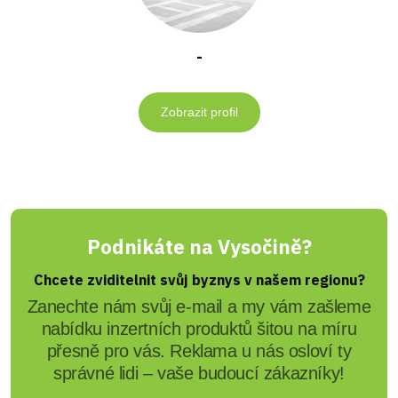
-
Zobrazit profil
Podnikáte na Vysočině?
Chcete zviditelnit svůj byznys v našem regionu?
Zanechte nám svůj e-mail a my vám zašleme
nabídku inzertních produktů šitou na míru
přesně pro vás. Reklama u nás osloví ty
správné lidi – vaše budoucí zákazníky!