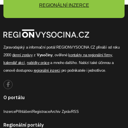
REGIONÁLNÍ INZERCE
Zpravodajský a informační portál REGIONVYSOCINA.CZ přináší od roku
2000
denní zprávy
z
Vysočiny
, ověřené
kontakty na regionální firmy
,
kalendář akcí
,
nabídky práce
a mnoho dalšího. Nabízí také účinnou a
cenově dostupnou
regionální inzerci
pro podnikatele i jednotlivce.
O portálu
Inzerce
Přihlášení
Registrace
Archiv Zpráv
RSS
Regionální portály