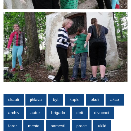
skauti
jihlava
byt
kaple
okoli
akce
archiv
autor
brigada
deti
divocaci
farar
mesta
namesti
prace
uklid