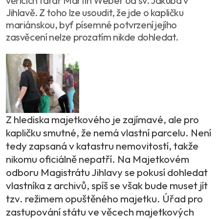
věřících farář Martin Weber od sv. Jakuba v
Jihlavě. Z toho lze usoudit, že jde o kapličku
mariánskou, byť písemné potvrzení jejího
zasvěcení nelze prozatím nikde dohledat.
Z hlediska majetkového je zajímavé, ale pro
kapličku smutné, že nemá vlastní parcelu. Není
tedy zapsaná v katastru nemovitostí, takže
nikomu oficiálně nepatří. Na Majetkovém
odboru Magistrátu Jihlavy se pokusí dohledat
vlastníka z archivů, spíš se však bude muset jít
tzv. režimem opuštěného majetku. Úřad pro
zastupování státu ve věcech majetkových