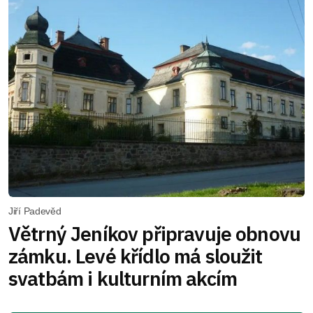
Jiří Padevěd
Větrný Jeníkov připravuje obnovu
zámku. Levé křídlo má sloužit
svatbám i kulturním akcím