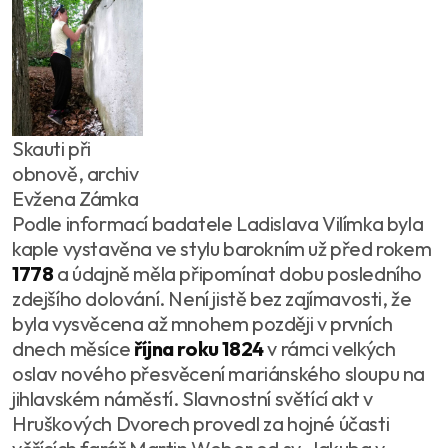
Skauti při
obnově, archiv
Evžena Zámka
Podle informací badatele Ladislava Vilímka byla
kaple vystavěna ve stylu barokním už před rokem
1778
a údajně měla připomínat dobu posledního
zdejšího dolování. Není jistě bez zajímavosti, že
byla vysvěcena až mnohem později v prvních
dnech měsíce
října roku 1824
v rámci velkých
oslav nového přesvěcení mariánského sloupu na
jihlavském náměstí. Slavnostní světící akt v
Hruškových Dvorech provedl za hojné účasti