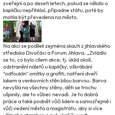
zveřejní a po deseti letech, pokud se někdo o
kapličku nepřihlásí, připadne státu, poté by
mohla být převedena na město.
Na akci se podíleli zejména skauti z jihlavského
střediska Divočáci a Forum Jihlava. „Zvládlo
se to, co bylo cílem akce, tj. úklid okolí,
odstranění náletů u kapličky, oškrábání
"odfouklin" omítky a grafiti, natření dveří
lakem a venkovních stěn bílou barvou. Barva
nevyšla na všechny stěny, děti se trochu
ušpinily, ale to vůbec nevadí. Je to dobrá
práce a také podnět vůči lidem a samozřejmě i
vůči vedení města a magistrátu, aby si více
všímali a starali se o své okolí,“ uvedl