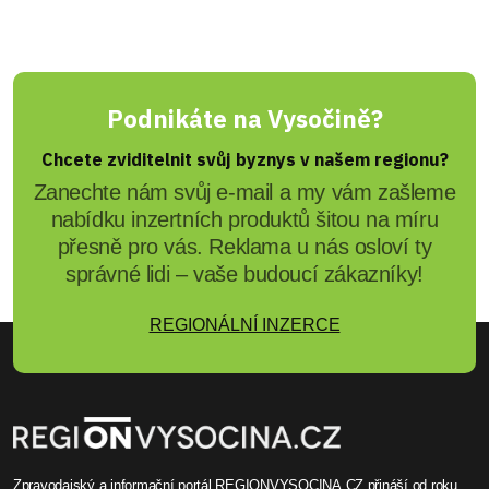
Podnikáte na Vysočině?
Chcete zviditelnit svůj byznys v našem regionu?
Zanechte nám svůj e-mail a my vám zašleme
nabídku inzertních produktů šitou na míru
přesně pro vás. Reklama u nás osloví ty
správné lidi – vaše budoucí zákazníky!
REGIONÁLNÍ INZERCE
Zpravodajský a informační portál REGIONVYSOCINA.CZ přináší od roku