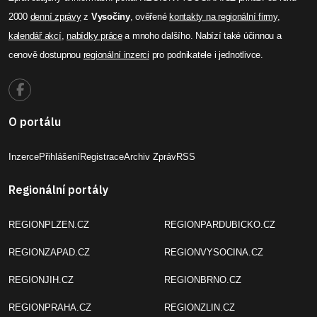
2000
denní zprávy
z
Vysočiny
, ověřené
kontakty na regionální firmy
,
kalendář akcí
,
nabídky práce
a mnoho dalšího. Nabízí také účinnou a
cenově dostupnou
regionální inzerci
pro podnikatele i jednotlivce.
O portálu
Inzerce
Přihlášení
Registrace
Archiv Zpráv
RSS
Regionální portály
REGIONPLZEN.CZ
REGIONPARDUBICKO.CZ
REGIONZAPAD.CZ
REGIONVYSOCINA.CZ
REGIONJIH.CZ
REGIONBRNO.CZ
REGIONPRAHA.CZ
REGIONZLIN.CZ