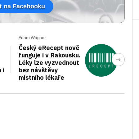
t na Facebooku
Adam Wágner
Český eRecept nově
funguje i v Rakousku.
Léky lze vyzvednout
 i
bez návštěvy
místního lékaře