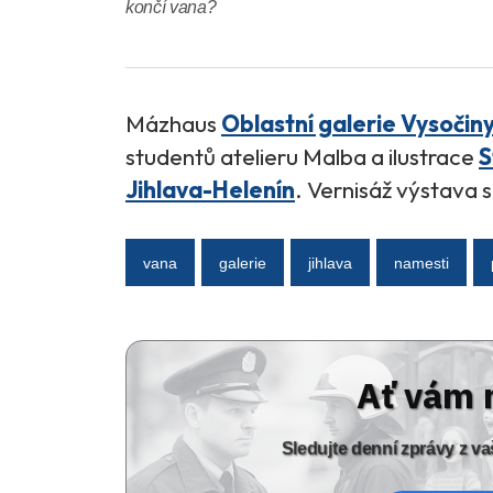
končí vana?
Mázhaus
Oblastní galerie Vysočin
studentů atelieru Malba a ilustrace
S
Jihlava-Helenín
. Vernisáž výstava s
vana
galerie
jihlava
namesti
Ať vám 
Sledujte denní zprávy z 