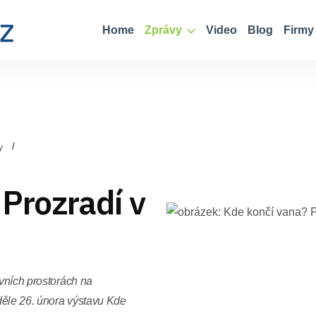
Home
Zprávy
Video
Blog
Firmy
y
Prozradí v
avních prostorách na
děle 26. února výstavu Kde