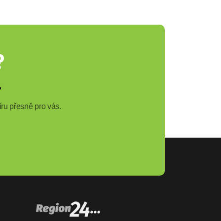
?
?
ru přesně pro vás.