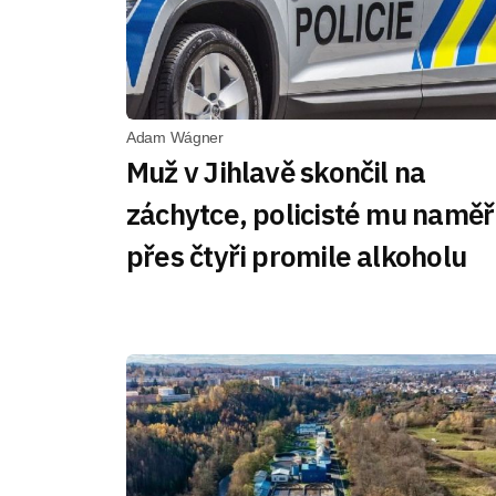
Adam Wágner
Muž v Jihlavě skončil na
záchytce, policisté mu naměři
přes čtyři promile alkoholu