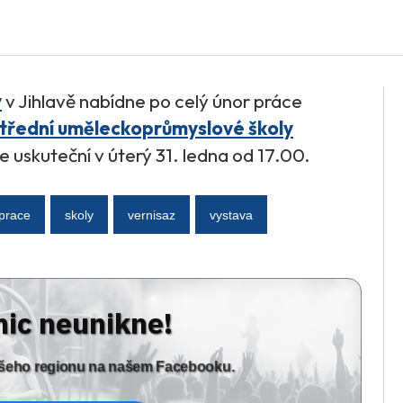
y
v Jihlavě nabídne po celý únor práce
třední uměleckoprůmyslové školy
e uskuteční v úterý 31. ledna od 17.00.
prace
skoly
vernisaz
vystava
nic neunikne!
vašeho regionu na našem Facebooku.