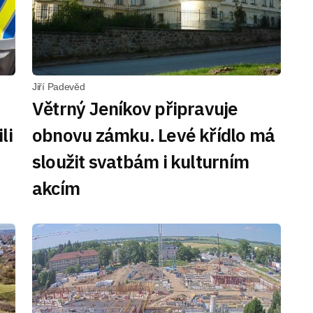
Jiří Padevěd
Větrný Jeníkov připravuje
li
obnovu zámku. Levé křídlo má
sloužit svatbám i kulturním
akcím