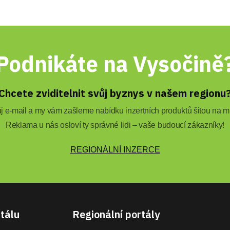
Podnikáte na Vysočině
Chcete zviditelnit svůj byznys v našem regionu
 e-mail a my vám zašleme nabídku inzertních produktů šitou na mí
Reklama u nás osloví ty správné lidi – vaše budoucí zákazníky!
REGIONÁLNÍ INZERCE
tálu
Regionální portály