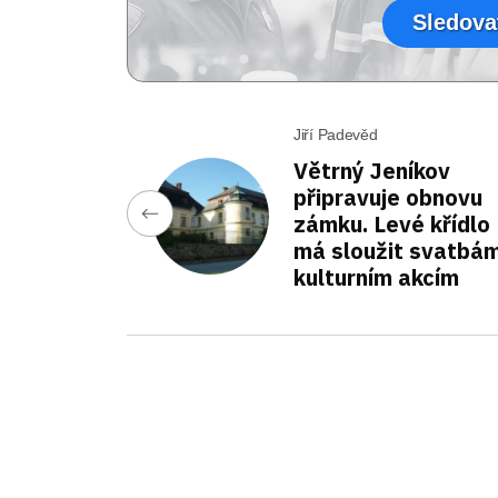
Sledova
Jiří Padevěd
Větrný Jeníkov
připravuje obnovu
zámku. Levé křídlo
má sloužit svatbám
kulturním akcím