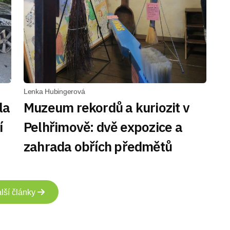
Lenka Hubingerová
la
Muzeum rekordů a kuriozit v
í
Pelhřimově: dvě expozice a
zahrada obřích předmětů
lší články