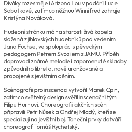
Diváky rozesměje i Arizona Lou v podání Lucie
Sobotkové, zatímco něžnou Winnifred zahraje
Kristýna Nováková.
Hudební stránku má na starosti živá kapela
složená z jihlavských hudebníků pod vedením
Jana Fuchse, ve spolupráci s pěveckým
pedagogem Petrem Svozilem z JAMU. Příběh
doprovodí známé melodie i zapomenuté skladby
z původního libreta, nově aranžované a
propojené s jevištním děním.
Scénografii pro inscenaci vytvořil Marek Cpin,
zatímco světelný design svěřil inscenační tým
Filipu Hornovi. Choreografii akčních scén
připravili Petr Nůsek a Ondřej Mladý, kteří se
specializují na jevištní boj. Taneční prvky dotváří
choreograf Tomáš Rychetský.