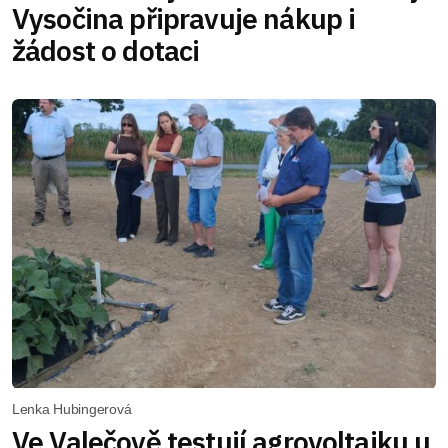
Vysočina připravuje nákup i
žádost o dotaci
Lenka Hubingerová
Ve Valečově testují agrovoltaiku u