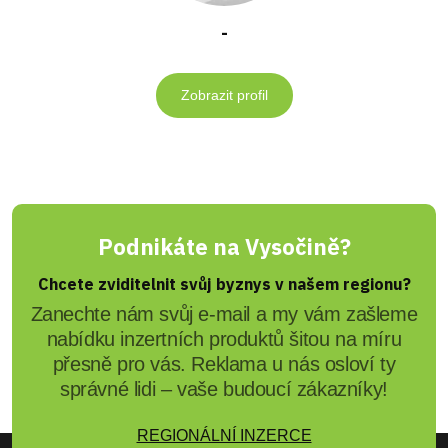
-
Zobrazit profil
Podnikáte na Vysočině?
Chcete zviditelnit svůj byznys v našem regionu?
Zanechte nám svůj e-mail a my vám zašleme
nabídku inzertních produktů šitou na míru
přesně pro vás. Reklama u nás osloví ty
správné lidi – vaše budoucí zákazníky!
REGIONÁLNÍ INZERCE