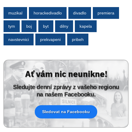
muzikal
horackedivadlo
divadlo
premiera
tym
boj
byt
dilny
kapela
navstevnici
prekvapeni
pribeh
Ať vám nic neunikne!
Sledujte denní zprávy z vašeho regionu
na našem Facebooku.
Sledovat na Facebooku