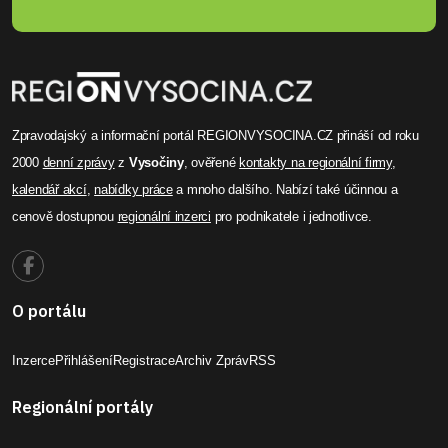
Zpravodajský a informační portál REGIONVYSOCINA.CZ přináší od roku
2000
denní zprávy
z
Vysočiny
, ověřené
kontakty na regionální firmy
,
kalendář akcí
,
nabídky práce
a mnoho dalšího. Nabízí také účinnou a
cenově dostupnou
regionální inzerci
pro podnikatele i jednotlivce.
O portálu
Inzerce
Přihlášení
Registrace
Archiv Zpráv
RSS
Regionální portály