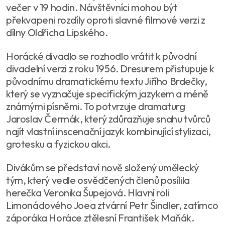
večer v 19 hodin. Návštěvníci mohou být
překvapeni rozdíly oproti slavné filmové verzi z
dílny Oldřicha Lipského.
Horácké divadlo se rozhodlo vrátit k původní
divadelní verzi z roku 1956. Dresurem přistupuje k
původnímu dramatickému textu Jiřího Brdečky,
který se vyznačuje specifickým jazykem a méně
známými písněmi. To potvrzuje dramaturg
Jaroslav Čermák, který zdůrazňuje snahu tvůrců
najít vlastní inscenační jazyk kombinující stylizaci,
grotesku a fyzickou akci.
Divákům se představí nově složený umělecký
tým, který vedle osvědčených členů posílila
herečka Veronika Šupejová. Hlavní roli
Limonádového Joea ztvární Petr Šindler, zatímco
záporáka Horáce ztělesní František Maňák.