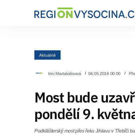
Aktuálně
Irini Martakidisová
04.05.2016 00:00
Pře
Most bude uzavř
pondělí 9. květn
Podklášterský most přes řeku Jihlavu v Třebíči bu