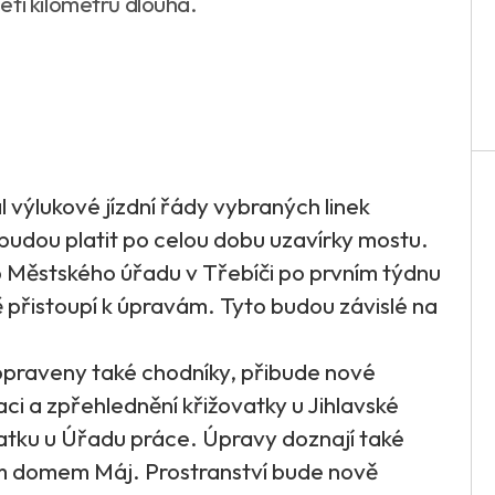
eti kilometrů dlouhá.
 výlukové jízdní řády vybraných linek
udou platit po celou dobu uzavírky mostu.
 Městského úřadu v Třebíči po prvním týdnu
 přistoupí k úpravám. Tyto budou závislé na
praveny také chodníky, přibude nové
zaci a zpřehlednění křižovatky u Jihlavské
vatku u Úřadu práce. Úpravy doznají také
m domem Máj. Prostranství bude nově