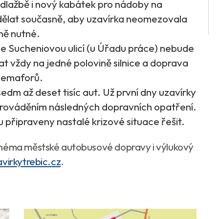
 dlažbě i nový kabátek pro nádoby na
ělat současně, aby uzavírka neomezovala
tně nutné.
e Sucheniovou ulicí (u Úřadu práce) nebude
t vždy na jedné polovině silnice a doprava
semaforů.
sedm až deset tisíc aut. Už první dny uzavírky
 prováděním následných dopravních opatření.
u připraveny nastalé krizové situace řešit.
chéma městské autobusové dopravy i výlukový
irkytrebic.cz
.