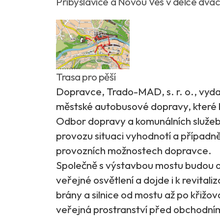
Přibyslavice a Novou Ves v délce dvac
Trasa pro pěší
Dopravce, Trado-MAD, s. r. o., vydal
městské autobusové dopravy, které b
Odbor dopravy a komunálních služeb
provozu situaci vyhodnotí a případně
provozních možnostech dopravce.
Společně s výstavbou mostu budou o
veřejné osvětlení a dojde i k revitali
brány a silnice od mostu až po křižo
veřejná prostranství před obchodní