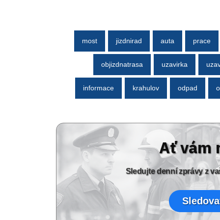
most
jizdnirad
auta
prace
objizdnatrasa
uzavirka
uzav
informace
krahulov
odpad
o
Ať vám 
Sledujte denní zprávy z 
Sledova