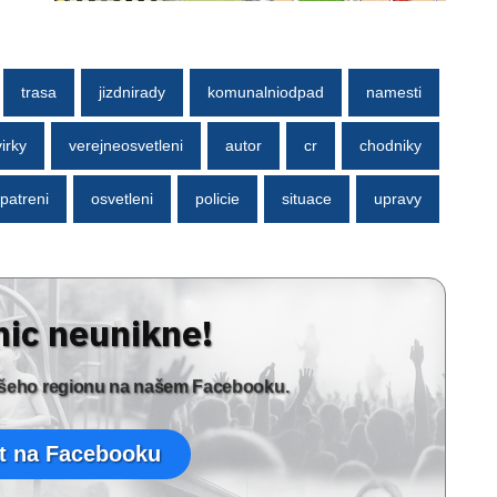
trasa
jizdnirady
komunalniodpad
namesti
irky
verejneosvetleni
autor
cr
chodniky
patreni
osvetleni
policie
situace
upravy
nic neunikne!
vašeho regionu na našem Facebooku.
t na Facebooku