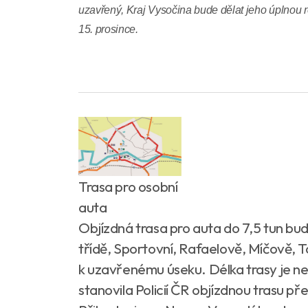
uzavřený, Kraj Vysočina bude dělat jeho úplnou r
15. prosince.
Trasa pro osobní
auta
Objízdná trasa pro auta do 7,5 tun b
třídě, Sportovní, Rafaelově, Míčově, Tá
k uzavřenému úseku. Délka trasy je ne
stanovila Policií ČR objízdnou trasu p