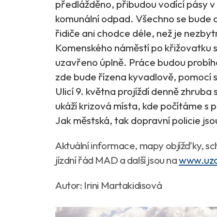
předlážděno, přibudou vodící pásy v
komunální odpad. Všechno se bude d
řidiče ani chodce déle, než je nezby
Komenského náměstí po křižovatku s
uzavřeno úplně. Práce budou probíha
zde bude řízena kyvadlově, pomocí 
Ulicí 9. května projíždí denně zhruba 
ukáží krizová místa, kde počítáme s
Jak městská, tak dopravní policie jso
Aktuální informace, mapy objížďky, s
jízdní řád MAD a další jsou na
www.uzav
Autor: Irini Martakidisová