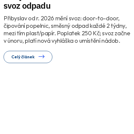
svoz odpadu
Přibyslav od r. 2026 mění svoz: door-to-door,
čipování popelnic, směsný odpad každé 2 týdny,
mezi tím plast/papír. Poplatek 250 Kč; svoz začne
v únoru, platí nová vyhláška o umístění nádob.
Celý článek