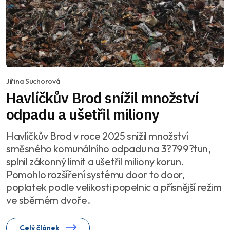
Jiřina Suchorová
Havlíčkův Brod snížil množství
odpadu a ušetřil miliony
Havlíčkův Brod v roce 2025 snížil množství
směsného komunálního odpadu na 3?799?tun,
splnil zákonný limit a ušetřil miliony korun.
Pomohlo rozšíření systému door to door,
poplatek podle velikosti popelnic a přísnější režim
ve sběrném dvoře.
Celý článek