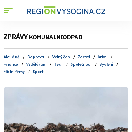
ZPRÁVY
KOMUNALNIODPAD
Aktuálně
Doprava
Volný čas
Zdraví
Krimi
Finance
Vzdělávání
Tech
Společnost
Bydlení
Místní firmy
Sport