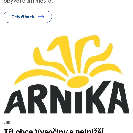
obyvatelům města.
Celý článek
Jan
Tři obce Vysočiny s nejnižší