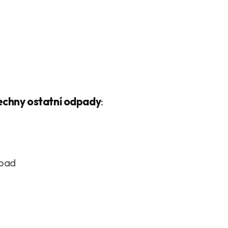
echny ostatní odpady
:
dpad