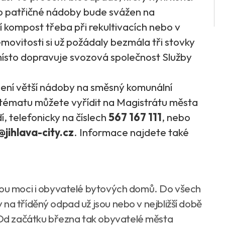
 do patřičné nádoby bude svážen na
 kompost třeba při rekultivacích nebo v
movitosti si už požádaly bezmála tři stovky
místo dopravuje svozová společnost Služby
lení větší nádoby na směsný komunální
 tématu můžete vyřídit na Magistrátu města
í, telefonicky na číslech
567 167 111
, nebo
jihlava-city.cz
. Informace najdete také
udou moci i obyvatelé bytových domů. Do všech
na tříděný odpad už jsou nebo v nejbližší době
Od začátku března tak obyvatelé města