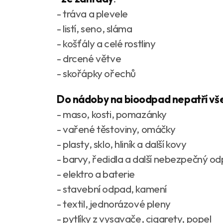
- tráva a plevele
- listí, seno, sláma
- košťály a celé rostliny
- drcené větve
- skořápky ořechů
Do nádoby na bioodpad nepatří vš
- maso, kosti, pomazánky
- vařené těstoviny, omáčky
- plasty, sklo, hliník a další kovy
- barvy, ředidla a další nebezpečný o
- elektro a baterie
- stavební odpad, kamení
- textil, jednorázové pleny
- pytlíky z vysavače, cigarety, popel