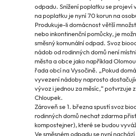
odpadu. Snížení poplatku se projeví 
na poplatku je nyní 70 korun na osob
Produkuje-li domácnost větší množstv
nebo inkontinenční pomůcky, je možn
směsný komunální odpad. Svoz bioo
nádob od rodinných domů není místní s
města a obce jako například Olomou
řada obcí na Vysočině. „Pokud domácn
vyvezení nádoby naprosto dostačujíc
vývoz i jednou za měsíc,“ potvrzuje z
Chloupek.
Zároveň se 1. března spustí svoz bio
rodinných domů nechat zdarma přista
kompostejner), které se budou vyváže
Ve směsném odpadu se nyní nachází a