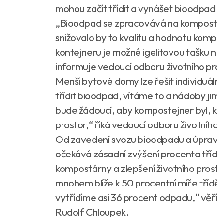
mohou začít třídit a vynášet bioodpad d
„Bioodpad se zpracovává na kompost, 
snižovalo by to kvalitu a hodnotu ko
kontejneru je možné igelitovou tašku n
informuje vedoucí odboru životního p
Menší bytové domy lze řešit individu
třídit bioodpad, vítáme to a nádoby ji
bude žádoucí, aby kompostejner byl, 
prostor,“ říká vedoucí odboru životní
Od zavedení svozu bioodpadu a úpra
očekává zásadní zvýšení procenta tříděn
kompostárny a zlepšení životního pro
mnohem blíže k 50 procentní míře tříděn
vytřídíme asi 36 procent odpadu,“ vě
Rudolf Chloupek.