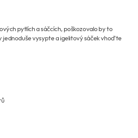
ových pytlích a sáčcích, poškozovalo by to
 jednoduše vysypte a igelitový sáček vhoďte
rů