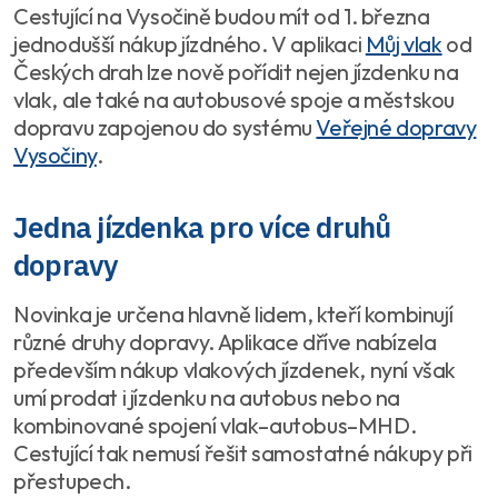
Cestující na Vysočině budou mít od 1. března
jednodušší nákup jízdného. V aplikaci
Můj vlak
od
Českých drah lze nově pořídit nejen jízdenku na
vlak, ale také na autobusové spoje a městskou
dopravu zapojenou do systému
Veřejné dopravy
Vysočiny
.
Jedna jízdenka pro více druhů
dopravy
Novinka je určena hlavně lidem, kteří kombinují
různé druhy dopravy. Aplikace dříve nabízela
především nákup vlakových jízdenek, nyní však
umí prodat i jízdenku na autobus nebo na
kombinované spojení vlak–autobus–MHD.
Cestující tak nemusí řešit samostatné nákupy při
přestupech.