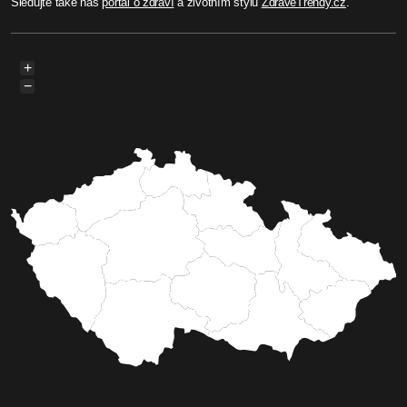
Sledujte také náš
portál o zdraví
a životním stylu
ZdraveTrendy.cz
.
+
−