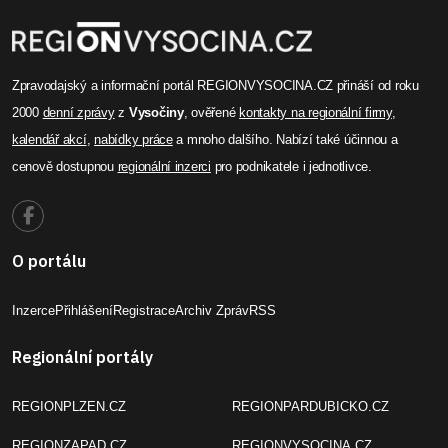
Zpravodajský a informační portál REGIONVYSOCINA.CZ přináší od roku
2000
denní zprávy
z
Vysočiny
, ověřené
kontakty na regionální firmy
,
kalendář akcí
,
nabídky práce
a mnoho dalšího. Nabízí také účinnou a
cenově dostupnou
regionální inzerci
pro podnikatele i jednotlivce.
O portálu
Inzerce
Přihlášení
Registrace
Archiv Zpráv
RSS
Regionální portály
REGIONPLZEN.CZ
REGIONPARDUBICKO.CZ
REGIONZAPAD.CZ
REGIONVYSOCINA.CZ