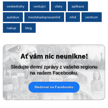
ceskedrahy
cestujici
vlaky
aplikace
autobus
mestskadopravamhd
mhd
centrum
nakup
blog
Ať vám nic neunikne!
Sledujte denní zprávy z vašeho regionu
na našem Facebooku.
Sledovat na Facebooku