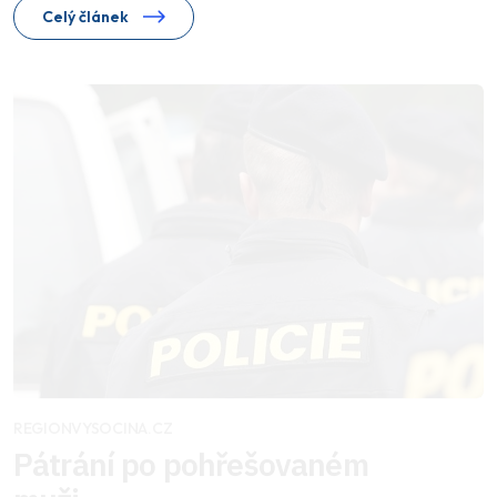
Celý článek
REGIONVYSOCINA.CZ
Pátrání po pohřešovaném