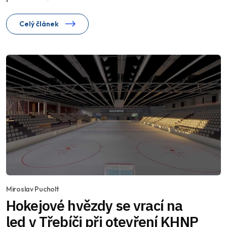
Celý článek
Miroslav Pucholt
Hokejové hvězdy se vrací na
led v Třebíči při otevření KHNP