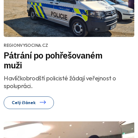
REGIONVYSOCINA.CZ
Pátrání po pohřešovaném
muži
Havlíčkobrodští policisté žádají veřejnost o
spolupráci.
Celý článek