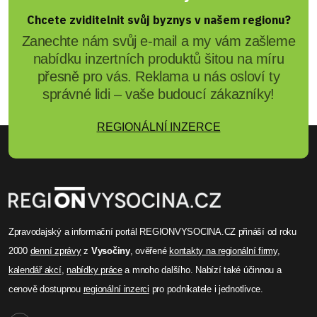
Chcete zviditelnit svůj byznys v našem regionu?
Zanechte nám svůj e-mail a my vám zašleme
nabídku inzertních produktů šitou na míru
přesně pro vás. Reklama u nás osloví ty
správné lidi – vaše budoucí zákazníky!
REGIONÁLNÍ INZERCE
Zpravodajský a informační portál REGIONVYSOCINA.CZ přináší od roku
2000
denní zprávy
z
Vysočiny
, ověřené
kontakty na regionální firmy
,
kalendář akcí
,
nabídky práce
a mnoho dalšího. Nabízí také účinnou a
cenově dostupnou
regionální inzerci
pro podnikatele i jednotlivce.