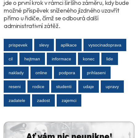
jde o první krok v rámci širšího záměru, kdy bude
možné příspěvek sníženého jízdného uzavřít
přímo u řidiče, čímž se odbourá další
administrativní zátěž.
prispevek
slevy
aplikace
vysocinadoprava
cil
hejtman
informace
konec
lide
naklady
online
podpora
prihlaseni
reseni
rodice
studenti
udaje
upravy
zadatele
zadost
zajemci
Ať vám nic neunikne!