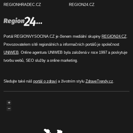
REGIONHRADEC.CZ
REGION24.CZ
Portál REGIONVYSOCINA.CZ je členem mediální skupiny
REGION24.CZ
.
Provozovatelem sítě regionálních a informačních portálů je společnost
UNIWEB
. Online agentura UNIWEB byla založená v roce 1997 a poskytuje
tvorbu webů, SEO služby a online marketing.
Sledujte také náš
portál o zdraví
a životním stylu
ZdraveTrendy.cz
.
+
−