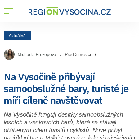
Aktuálně
Michaela Prokopová
Před 3 měsíci
Na Vysočině přibývají
samoobslužné bary, turisté je
míří cíleně navštěvovat
Na Vysočině fungují desítky samoobslužných
lesních a venkovních barů, které se stávají
oblíbeným cílem turistů i cyklistů. Nově přibyl
například bar u Velké Losenice, kde si návštěvníci