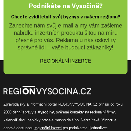
Podnikáte na Vysočině?
Chcete zviditelnit svůj byznys v našem regionu?
Zanechte nám svůj e-mail a my vám zašleme
nabídku inzertních produktů šitou na míru
přesně pro vás. Reklama u nás osloví ty
správné lidi – vaše budoucí zákazníky!
REGIONÁLNÍ INZERCE
Zpravodajský a informační portál REGIONVYSOCINA.CZ přináší od roku
2000
denní zprávy
z
Vysočiny
, ověřené
kontakty na regionální firmy
,
kalendář akcí
,
nabídky práce
a mnoho dalšího. Nabízí také účinnou a
cenově dostupnou
regionální inzerci
pro podnikatele i jednotlivce.