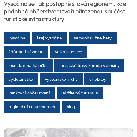
Vysočina se tak postupně stává regionem, kde
podobná občerstvení tvoří přirozenou součást
turistické infrastruktury.
vysočina
kraj vysočina
samoobslužné bary
žďár nad sázavou
velká losenice
lesní bar na háječku
turistické trasy koruna vysočiny
cykloturistika
vysočinské vrchy
qr platby
venkovní občerstvení
udržitelný turismus
regionální cestovní ruch
blog