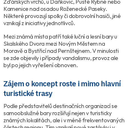
Žďárských vrchů, u Daňkovic, Pusté Rybné nebo
Kamenice nad osadou Roženecké Paseky.
Některé provozují spolky či dobrovolní hasiči, jiné
vznikají z iniciativy jednotlivců.
Mezi známá místa patří také luční a lesní bary u
Skalského Dvora mezi Novým Městem na
Moravě a Bystřicí nad Pernštejnem. V minulosti
se zde objevily i případy vandalismu, provoz ale
byl po jejich vyřešení obnoven.
Zájem o koncept roste i mimo hlavní
turistické trasy
Podle představitelů destinačních organizací se
samoobslužné bary rozšiřují nejen v turisticky
známých lokalitách, ale i v méně frekventovaných
částech regionu. Tím vznikají nové zastávky i v