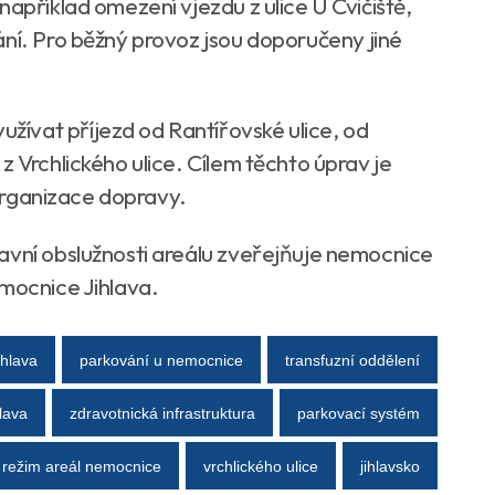
například omezení vjezdu z ulice U Cvičiště,
ání. Pro běžný provoz jsou doporučeny jiné
ívat příjezd od Rantířovské ulice, od
z Vrchlického ulice. Cílem těchto úprav je
í organizace dopravy.
avní obslužnosti areálu zveřejňuje nemocnice
emocnice Jihlava.
ihlava
parkování u nemocnice
transfuzní oddělení
lava
zdravotnická infrastruktura
parkovací systém
 režim areál nemocnice
vrchlického ulice
jihlavsko