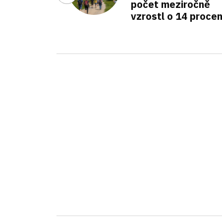
počet meziročně
vzrostl o 14 proce