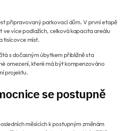
ést připravovaný parkovací dům. V první etapě
 ve více podlažích, celková kapacita areálu
a tisícovce míst.
tá s dočasným úbytkem přibližně sta
dné omezení, které má být kompenzováno
í projektu.
emocnice se postupně
v posledních měsících k postupným změnám