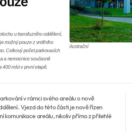
pouze
plochu u transfuzního oddělení,
je možný pouze z vnitřního
ilustrační
ého. Celkový počet parkovacích
rma a nemocnice současně
 400 míst v první etapě.
parkování v rámci svého areálu o nově
dělení. Vjezd do této části je nově řízen
í komunikace areálu, nikoliv přímo z přilehlé