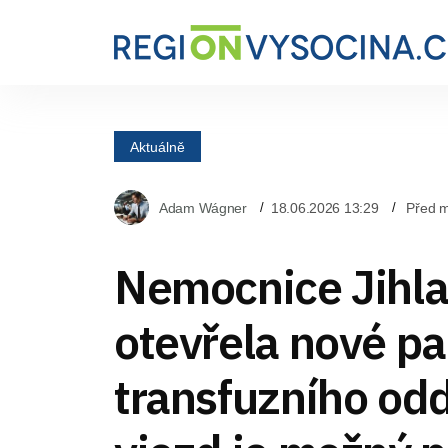
Aktuálně
Adam Wágner
18.06.2026 13:29
Před 
Nemocnice Jihl
otevřela nové pa
transfuzního odd