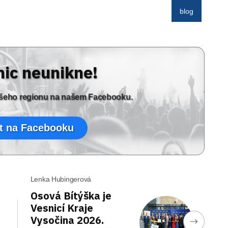
blog
nic neunikne!
vašeho regionu na našem Facebooku.
t na Facebooku
Lenka Hubingerová
Osová Bítýška je
Vesnicí Kraje
Vysočina 2026.