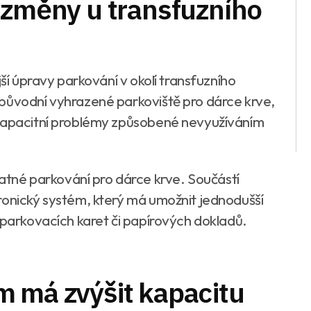
 změny u transfuzního
jší úpravy parkování v okolí transfuzního
původní vyhrazené parkoviště pro dárce krve,
 kapacitní problémy způsobené nevyužíváním
né parkování pro dárce krve. Součástí
ronický systém, který má umožnit jednodušší
 parkovacích karet či papírových dokladů.
 má zvýšit kapacitu