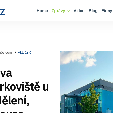
Home
Zprávy
Video
Blog
Firmy
měsícem
Aktuálně
ava
rkoviště u
ělení,