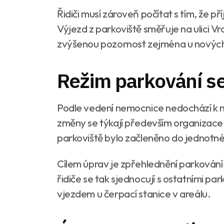
Řidiči musí zároveň počítat s tím, že p
Výjezd z parkoviště směřuje na ulici Vr
zvýšenou pozornost zejména u novýc
Režim parkování s
Podle vedení nemocnice nedochází k n
změny se týkají především organizace
parkoviště bylo začleněno do jednotné
Cílem úprav je zpřehlednění parkování a
řidiče se tak sjednocují s ostatními par
vjezdem u čerpací stanice v areálu.