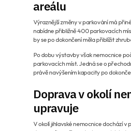
areálu
Výraznější změny v parkování má přin
nabídne přibližně 400 parkovacích míst
by se po dokončení měla přiblížit zhrub
Po dobu výstavby však nemocnice počí
parkovacích míst. Jedná se o přecho
právě navýšením kapacity po dokončen
Doprava v okolí n
upravuje
V okolí jihlavské nemocnice dochází 