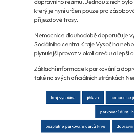
dopravního režimu. Jednou z nich bylo 
který je nyní určen pouze pro zásobov
příjezdové trasy.
Nemocnice dlouhodobě doporučuje využ
Sociálního centra Kraje Vysočina nebo 
plynulejší provoz v okolí areálu a lepš
Základní informace k parkování a dopr
také na svých oficiálních stránkách N
kraj vysočina
jihlava
nemocnice j
parkovací dům jih
bezplatné parkování dárců krve
dopravní