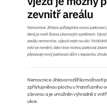
vjezd je možný 
zevnitř areálu
Nemocnice Jihlava zpřístupnila novou parkovací 
která je nově řízena závorovým systémem. Vjezd 
areálu nemocnice, výjezd vede na ulici Vrchlick
míst se nemění, dárci krve mohou parkovat zda
připravuje nový parkovací dům s kapacitou zhruba
Nemocnice Jihlava rozšířila možnosti 
zpřístupněnou plochu u transfuzního od
závorou a je umožněn výhradně z vnitřn
ulice.