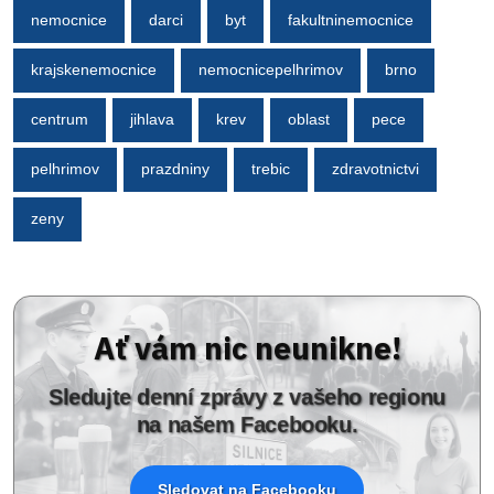
nemocnice
darci
byt
fakultninemocnice
krajskenemocnice
nemocnicepelhrimov
brno
centrum
jihlava
krev
oblast
pece
pelhrimov
prazdniny
trebic
zdravotnictvi
zeny
Ať vám nic neunikne!
Sledujte denní zprávy z vašeho regionu
na našem Facebooku.
Sledovat na Facebooku