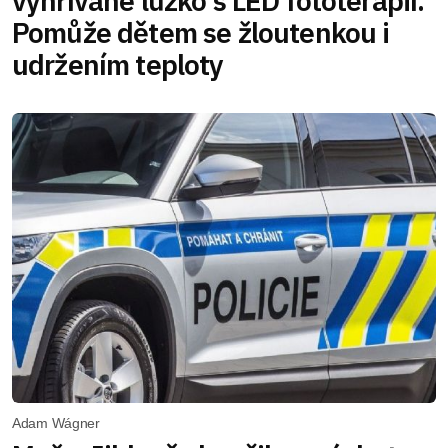
vyhřívané lůžko s LED fototerapií.
Pomůže dětem se žloutenkou i
udržením teploty
Adam Wágner