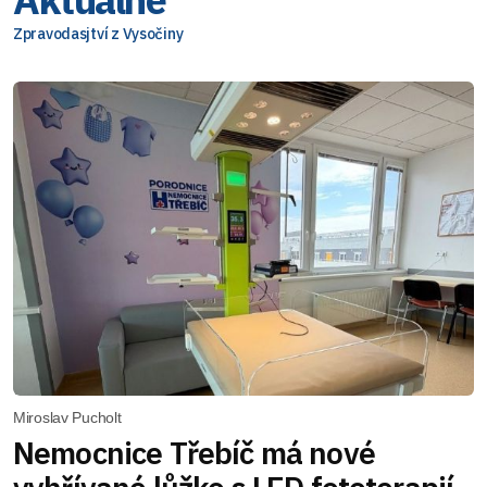
Zpravodasjtví z Vysočiny
Miroslav Pucholt
Nemocnice Třebíč má nové