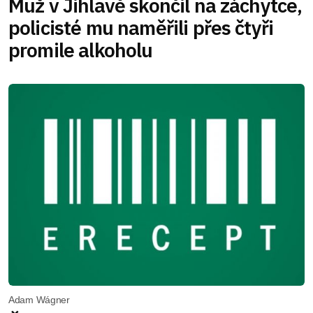
Muž v Jihlavě skončil na záchytce,
policisté mu naměřili přes čtyři
promile alkoholu
Adam Wágner