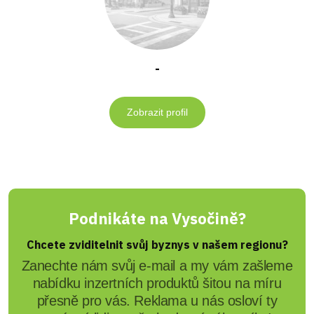
-
Zobrazit profil
Podnikáte na Vysočině?
Chcete zviditelnit svůj byznys v našem regionu?
Zanechte nám svůj e-mail a my vám zašleme
nabídku inzertních produktů šitou na míru
přesně pro vás. Reklama u nás osloví ty