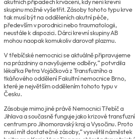
akutních případech krvácení, kdy není krevní
skupinu možné vyšetřit. Zásoby tohoto typu krve
tak musí být na odděleních akutní péče,
především v porodnici nebo traumatologii,
neustále k dispozici. Dárci krevní skupiny AB
mohou naopak komukoliv darovat plazmu.
V třebíčské nemocnici se aktuálně připravujeme
na prázdniny a navyšujeme odběry,“ potvrdila
lékařka Petra Vojáčková z Transfuzního a
tkáňového oddělení Fakultní nemocnice Brno,
které je největším oddělením tohoto typu v
Česku.
Zásobuje mimo jiné právě Nemocnici Třebíč a
Jihlava a současně funguje jako krizové transfuzní
centrum pro Jihomoravský kraj a Vysočinu. Proto
musí mít dostatečné zásoby,“ vysvětlil náměstek