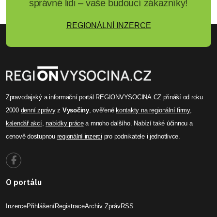
správné lidi – vaše budoucí zákazníky!
REGIONÁLNÍ INZERCE
Zpravodajský a informační portál REGIONVYSOCINA.CZ přináší od roku
2000
denní zprávy
z
Vysočiny
, ověřené
kontakty na regionální firmy
,
kalendář akcí
,
nabídky práce
a mnoho dalšího. Nabízí také účinnou a
cenově dostupnou
regionální inzerci
pro podnikatele i jednotlivce.
O portálu
Inzerce
Přihlášení
Registrace
Archiv Zpráv
RSS