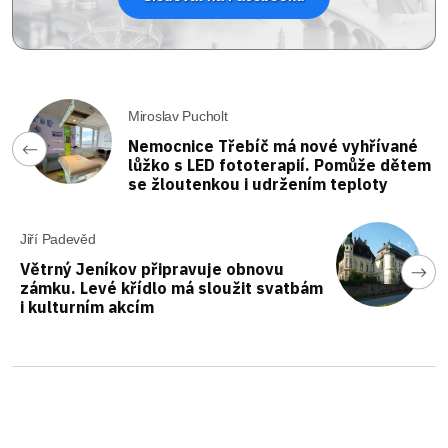
Miroslav Pucholt
Nemocnice Třebíč má nové vyhřívané
lůžko s LED fototerapií. Pomůže dětem
se žloutenkou i udržením teploty
Jiří Padevěd
Větrný Jeníkov připravuje obnovu
zámku. Levé křídlo má sloužit svatbám
i kulturním akcím