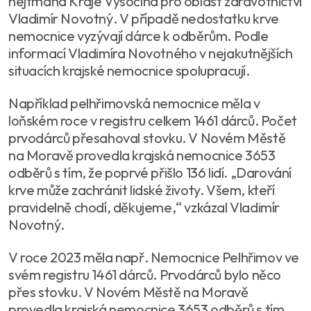
hejtmana Kraje Vysočina pro oblast zdravotnictví
Vladimír Novotný. V případě nedostatku krve
nemocnice vyzývají dárce k odběrům. Podle
informací Vladimíra Novotného v nejakutnějších
situacích krajské nemocnice spolupracují.
Například pelhřimovská nemocnice měla v
loňském roce v registru celkem 1461 dárců. Počet
prvodárců přesahoval stovku. V Novém Městě
na Moravě provedla krajská nemocnice 3653
odběrů s tím, že poprvé přišlo 136 lidí. „Darování
krve může zachránit lidské životy. Všem, kteří
pravidelně chodí, děkujeme,“ vzkázal Vladimír
Novotný.
V roce 2023 měla např. Nemocnice Pelhřimov ve
svém registru 1461 dárců. Prvodárců bylo něco
přes stovku. V Novém Městě na Moravě
provedla krajská nemocnice 3653 odběrů s tím,