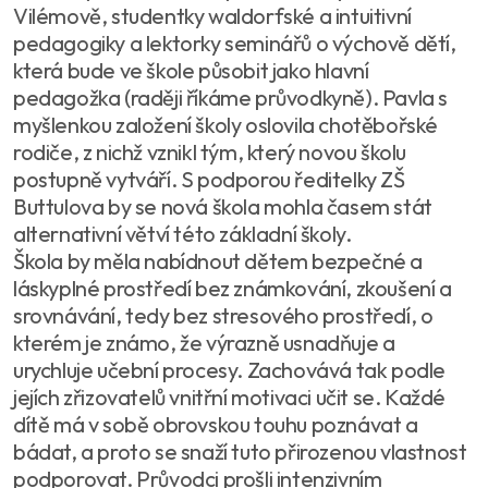
Vilémově, studentky waldorfské a intuitivní
pedagogiky a lektorky seminářů o výchově dětí,
která bude ve škole působit jako hlavní
pedagožka (raději říkáme průvodkyně). Pavla s
myšlenkou založení školy oslovila chotěbořské
rodiče, z nichž vznikl tým, který novou školu
postupně vytváří. S podporou ředitelky ZŠ
Buttulova by se nová škola mohla časem stát
alternativní větví této základní školy.
Škola by měla nabídnout dětem bezpečné a
láskyplné prostředí bez známkování, zkoušení a
srovnávání, tedy bez stresového prostředí, o
kterém je známo, že výrazně usnadňuje a
urychluje učební procesy. Zachovává tak podle
jejích zřizovatelů vnitřní motivaci učit se. Každé
dítě má v sobě obrovskou touhu poznávat a
bádat, a proto se snaží tuto přirozenou vlastnost
podporovat. Průvodci prošli intenzivním