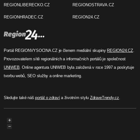
REGIONLIBERECKO.CZ
REGIONOSTRAVA.CZ
REGIONHRADEC.CZ
REGION24.CZ
Portál REGIONVYSOCINA.CZ je členem mediální skupiny
REGION24.CZ
.
Provozovatelem sítě regionálních a informačních portálů je společnost
UNIWEB
. Online agentura UNIWEB byla založená v roce 1997 a poskytuje
tvorbu webů, SEO služby a online marketing.
Sledujte také náš
portál o zdraví
a životním stylu
ZdraveTrendy.cz
.
+
−