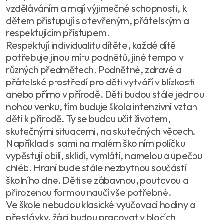
vzděláváním a mají výjimečné schopnosti, k
dětem přistupují s otevřeným, přátelským a
respektujícím přístupem.
Respektují individualitu dítěte, každé dítě
potřebuje jinou míru podnětů, jiné tempo v
různých předmětech. Podnětné, zdravé a
přátelské prostředí pro děti vytváří v blízkosti
anebo přímo v přírodě. Děti budou stále jednou
nohou venku, tím buduje škola intenzivní vztah
dětí k přírodě. Ty se budou učit životem,
skutečnými situacemi, na skutečných věcech.
Například si sami na malém školním políčku
vypěstují obilí, sklidí, vymlátí, namelou a upečou
chléb. Hraní bude stále nezbytnou součástí
školního dne. Děti se zábavnou, poutavou a
přirozenou formou naučí vše potřebné.
Ve škole nebudou klasické vyučovací hodiny a
přestávky, žáci budou pracovat v blocích