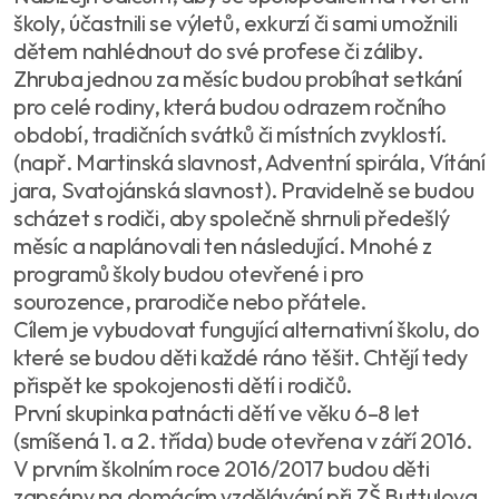
školy, účastnili se výletů, exkurzí či sami umožnili
dětem nahlédnout do své profese či záliby.
Zhruba jednou za měsíc budou probíhat setkání
pro celé rodiny, která budou odrazem ročního
období, tradičních svátků či místních zvyklostí.
(např. Martinská slavnost, Adventní spirála, Vítání
jara, Svatojánská slavnost). Pravidelně se budou
scházet s rodiči, aby společně shrnuli předešlý
měsíc a naplánovali ten následující. Mnohé z
programů školy budou otevřené i pro
sourozence, prarodiče nebo přátele.
Cílem je vybudovat fungující alternativní školu, do
které se budou děti každé ráno těšit. Chtějí tedy
přispět ke spokojenosti dětí i rodičů.
První skupinka patnácti dětí ve věku 6–8 let
(smíšená 1. a 2. třída) bude otevřena v září 2016.
V prvním školním roce 2016/2017 budou děti
zapsány na domácím vzdělávání při ZŠ Buttulova,