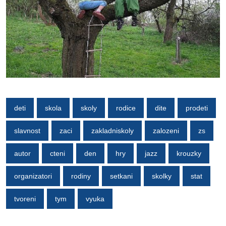
deti
skola
skoly
rodice
dite
prodeti
slavnost
zaci
zakladniskoly
zalozeni
zs
autor
cteni
den
hry
jazz
krouzky
organizatori
rodiny
setkani
skolky
stat
tvoreni
tym
vyuka