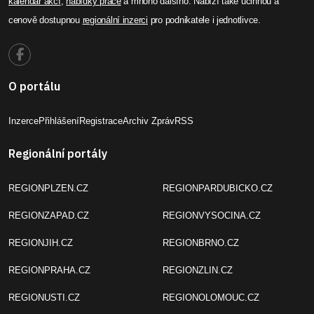
kalendář akcí
,
nabídky práce
a mnoho dalšího. Nabízí také účinnou a
cenově dostupnou
regionální inzerci
pro podnikatele i jednotlivce.
O portálu
Inzerce
Přihlášení
Registrace
Archiv Zpráv
RSS
Regionální portály
REGIONPLZEN.CZ
REGIONPARDUBICKO.CZ
REGIONZAPAD.CZ
REGIONVYSOCINA.CZ
REGIONJIH.CZ
REGIONBRNO.CZ
REGIONPRAHA.CZ
REGIONZLIN.CZ
REGIONUSTI.CZ
REGIONOLOMOUC.CZ