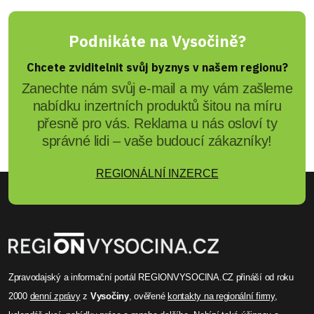
Podnikáte na Vysočině?
Chcete zviditelnit svůj byznys v našem regionu?
Zanechte nám svůj e-mail a my vám zašleme
nabídku inzertních produktů šitou na míru
přesně pro vás. Reklama u nás osloví ty
správné lidi – vaše budoucí zákazníky!
REGIONÁLNÍ INZERCE
Zpravodajský a informační portál REGIONVYSOCINA.CZ přináší od roku
2000
denní zprávy
z
Vysočiny
, ověřené
kontakty na regionální firmy
,