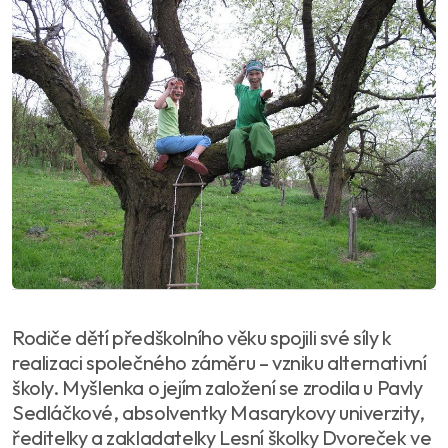
Rodiče dětí předškolního věku spojili své síly k
realizaci společného záměru – vzniku alternativní
školy. Myšlenka o jejím založení se zrodila u Pavly
Sedláčkové, absolventky Masarykovy univerzity,
ředitelky a zakladatelky Lesní školky Dvoreček ve