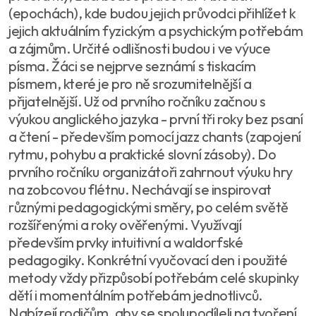
(epochách), kde budou jejich průvodci přihlížet k
jejich aktuálním fyzickým a psychickým potřebám
a zájmům. Určité odlišnosti budou i ve výuce
písma. Žáci se nejprve seznámí s tiskacím
písmem, které je pro ně srozumitelnější a
přijatelnější. Už od prvního ročníku začnou s
výukou anglického jazyka - první tři roky bez psaní
a čtení - především pomocí jazz chants (zapojení
rytmu, pohybu a praktické slovní zásoby). Do
prvního ročníku organizátoři zahrnout výuku hry
na zobcovou flétnu. Nechávají se inspirovat
různými pedagogickými směry, po celém světě
rozšířenými a roky ověřenými. Využívají
především prvky intuitivní a waldorfské
pedagogiky. Konkrétní vyučovací den i použité
metody vždy přizpůsobí potřebám celé skupinky
dětí i momentálním potřebám jednotlivců.
Nabízejí rodičům, aby se spolupodíleli na tvoření