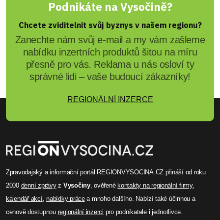
Podnikáte na Vysočině?
Chcete zviditelnit svůj byznys v našem regionu?
Zanechte nám svůj e-mail a my vám zašleme
nabídku inzertních produktů šitou na míru
přesně pro vás. Reklama u nás osloví ty
správné lidi – vaše budoucí zákazníky!
REGIONÁLNÍ INZERCE
Zpravodajský a informační portál REGIONVYSOCINA.CZ přináší od roku
2000
denní zprávy
z
Vysočiny
, ověřené
kontakty na regionální firmy
,
kalendář akcí
,
nabídky práce
a mnoho dalšího. Nabízí také účinnou a
cenově dostupnou
regionální inzerci
pro podnikatele i jednotlivce.