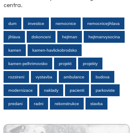
centra.
dum
investice
nemocnice
nemocnicejihlava
jihlava
dokonceni
hejtman
hejtmanvysocina
kamen
kamen-havlickobrodsko
kamen-pelhrimovsko
projekt
projekty
rozsireni
vystavba
ambulance
budova
modernizace
naklady
pacienti
parkoviste
predani
radni
rekonstrukce
stavba