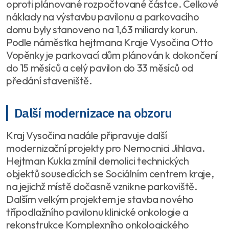
oproti plánované rozpočtované částce. Celkové
náklady na výstavbu pavilonu a parkovacího
domu byly stanoveno na 1,63 miliardy korun.
Podle náměstka hejtmana Kraje Vysočina Otto
Vopěnky je parkovací dům plánován k dokončení
do 15 měsíců a celý pavilon do 33 měsíců od
předání staveniště.
Další modernizace na obzoru
Kraj Vysočina nadále připravuje další
modernizační projekty pro Nemocnici Jihlava.
Hejtman Kukla zmínil demolici technických
objektů sousedících se Sociálním centrem kraje,
na jejichž místě dočasně vznikne parkoviště.
Dalším velkým projektem je stavba nového
třípodlažního pavilonu klinické onkologie a
rekonstrukce Komplexního onkologického