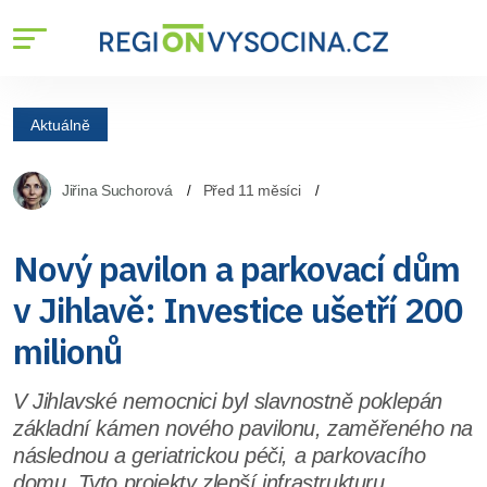
Aktuálně
Jiřina Suchorová
Před 11 měsíci
Nový pavilon a parkovací dům
v Jihlavě: Investice ušetří 200
milionů
V Jihlavské nemocnici byl slavnostně poklepán
základní kámen nového pavilonu, zaměřeného na
následnou a geriatrickou péči, a parkovacího
domu. Tyto projekty zlepší infrastrukturu