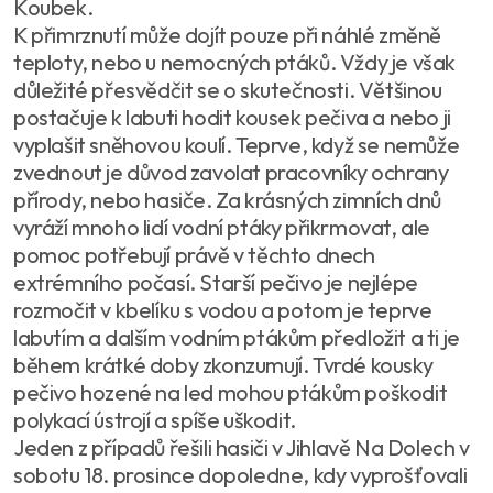
Koubek.
K přimrznutí může dojít pouze při náhlé změně
teploty, nebo u nemocných ptáků. Vždy je však
důležité přesvědčit se o skutečnosti. Většinou
postačuje k labuti hodit kousek pečiva a nebo ji
vyplašit sněhovou koulí. Teprve, když se nemůže
zvednout je důvod zavolat pracovníky ochrany
přírody, nebo hasiče. Za krásných zimních dnů
vyráží mnoho lidí vodní ptáky přikrmovat, ale
pomoc potřebují právě v těchto dnech
extrémního počasí. Starší pečivo je nejlépe
rozmočit v kbelíku s vodou a potom je teprve
labutím a dalším vodním ptákům předložit a ti je
během krátké doby zkonzumují. Tvrdé kousky
pečivo hozené na led mohou ptákům poškodit
polykací ústrojí a spíše uškodit.
Jeden z případů řešili hasiči v Jihlavě Na Dolech v
sobotu 18. prosince dopoledne, kdy vyprošťovali