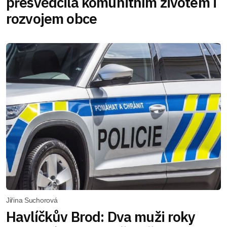
přesvědčila komunitním životem i
rozvojem obce
Jiřina Suchorová
Havlíčkův Brod: Dva muži roky