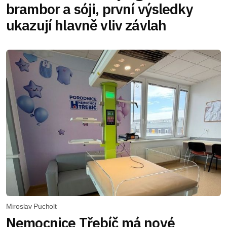
brambor a sóji, první výsledky
ukazují hlavně vliv závlah
Miroslav Pucholt
Nemocnice Třebíč má nové