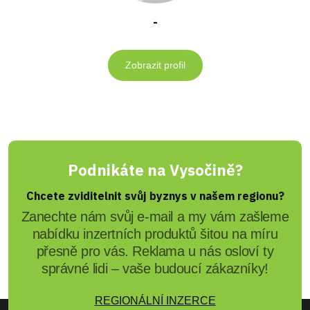
-
Zobrazit profil
Podnikáte na Vysočině?
Chcete zviditelnit svůj byznys v našem regionu?
Zanechte nám svůj e-mail a my vám zašleme
nabídku inzertních produktů šitou na míru
přesně pro vás. Reklama u nás osloví ty
správné lidi – vaše budoucí zákazníky!
REGIONÁLNÍ INZERCE