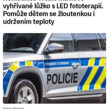
vyhřívané lůžko s LED fototerapií.
Pomůže dětem se žloutenkou i
udržením teploty
Adam Wágner