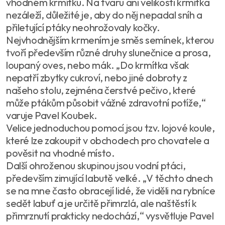
vhodném krmítku. Na tvaru ani velikosti krmítka
nezáleží, důležité je, aby do něj nepadal sníh a
přiletující ptáky neohrožovaly kočky.
Nejvhodnějším krmením je směs semínek, kterou
tvoří především různé druhy slunečnice a prosa,
loupaný oves, nebo mák. „Do krmítka však
nepatří zbytky cukroví, nebo jiné dobroty z
našeho stolu, zejména čerstvé pečivo, které
může ptákům působit vážné zdravotní potíže,“
varuje Pavel Koubek.
Velice jednoduchou pomocí jsou tzv. lojové koule,
které lze zakoupit v obchodech pro chovatele a
pověsit na vhodné místo.
Další ohroženou skupinou jsou vodní ptáci,
především zimující labutě velké. „V těchto dnech
se na mne často obracejí lidé, že viděli na rybníce
sedět labuť a je určitě přimrzlá, ale naštěstí k
přimrznutí prakticky nedochází,“ vysvětluje Pavel