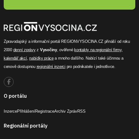
Zpravodajský a informační portál REGIONVYSOCINA.CZ přináší od roku
2000
denní zprávy
z
Vysočiny
, ověřené
kontakty na regionální firmy
,
kalendář akcí
,
nabídky práce
a mnoho dalšího. Nabízí také účinnou a
cenově dostupnou
regionální inzerci
pro podnikatele i jednotlivce.
O portálu
Inzerce
Přihlášení
Registrace
Archiv Zpráv
RSS
Regionální portály