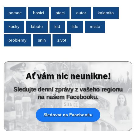
pomoc
hasici
ptaci
autor
kalamita
kocky
labute
led
lide
misto
problemy
snih
zivot
Ať vám nic neunikne!
Sledujte denní zprávy z vašeho regionu
na našem Facebooku.
Sledovat na Facebooku