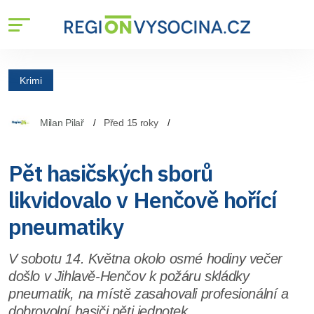
Krimi
Milan Pilař
Před 15 roky
Pět hasičských sborů
likvidovalo v Henčově hořící
pneumatiky
V sobotu 14. Května okolo osmé hodiny večer
došlo v Jihlavě-Henčov k požáru skládky
pneumatik, na místě zasahovali profesionální a
dobrovolní hasiči pěti jednotek.