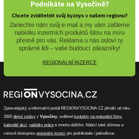
Podnikáte na Vysočině?
Chcete zviditelnit svůj byznys v našem regionu?
Zanechte nám svůj e-mail a my vám zašleme
nabídku inzertních produktů šitou na míru
přesně pro vás. Reklama u nás osloví ty
správné lidi – vaše budoucí zákazníky!
REGIONÁLNÍ INZERCE
Zpravodajský a informační portál REGIONVYSOCINA.CZ přináší od roku
2000
denní zprávy
z
Vysočiny
, ověřené
kontakty na regionální firmy
,
kalendář akcí
,
nabídky práce
a mnoho dalšího. Nabízí také účinnou a
cenově dostupnou
regionální inzerci
pro podnikatele i jednotlivce.