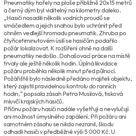
Pneumatiky hořely na ploše přibližně 20x15 metrů
a černý dým byl viditelný na kilometry daleko.
„Hasiči nasadili několik vodních proudů se
smáčedlem a jejich snahou bylo uchránit před
ohněm vedlejší hromadu pneumatik. Zhruba po
čtyřicetiminutovém úsilí se hasičům podařilo
požár lokalizovat. K rozšíření ohně na další
pneumatiky nedošlo. Dohašovací práce na místě
trvaly ale ještě několik hodin. Úplná likvidace
požáru proběhla několik minut před půlnocí.
Požářiště bylo následně předáno majiteli objektu,
který zajistil pravidelnou kontrolu do ranních
hodin,“ popsala zásah Petra Musilová, tisková
mluvčí krajských hasičů.
Příčinu požáru hasiči nadále vyšetřují a nevylučují
ani možnost úmyslného zapálení. Při požáru ani
samotném zásahu se nikdo nezranil, škodu
odhadli hasiči v předběžné výši 5 000 Kč. U