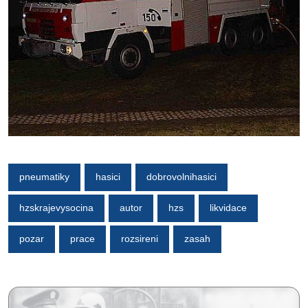
pneumatiky
hasici
dobrovolnihasici
hzskrajevysocina
autor
hzs
likvidace
pozar
prace
rozsireni
zasah