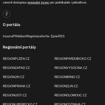
cenově dostupnou
regionální inzerci
pro podnikatele i jednotlivce.
O portálu
Inzerce
Přihlášení
Registrace
Archiv Zpráv
RSS
Regionální portály
REGIONPLZEN.CZ
REGIONPARDUBICKO.CZ
REGIONZAPAD.CZ
REGIONVYSOCINA.CZ
REGIONJIH.CZ
REGIONBRNO.CZ
REGIONPRAHA.CZ
REGIONZLIN.CZ
REGIONUSTI.CZ
REGIONOLOMOUC.CZ
REGIONLIBERECKO.CZ
REGIONOSTRAVA.CZ