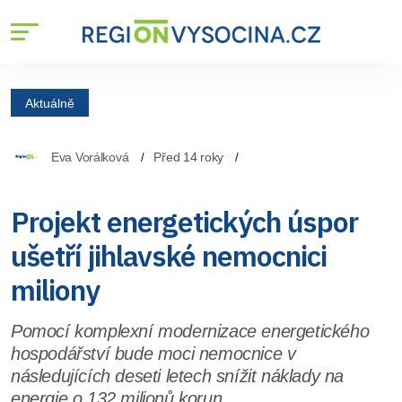
Aktuálně
Eva Vorálková
Před 14 roky
Projekt energetických úspor
ušetří jihlavské nemocnici
miliony
Pomocí komplexní modernizace energetického
hospodářství bude moci nemocnice v
následujících deseti letech snížit náklady na
energie o 132 milionů korun.