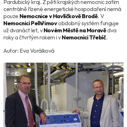
Pardubický kraj. Z pěti krajských nemocnic zatím
centrálně řízené energetické hospodaření nemá
pouze
Nemocnice v Havlíčkově Brodě
. V
Nemocnici Pelhřimov
obdobný systém funguje
už dvanáct let, v
Novém Městě na Moravě
dva
roky a čtvrtým rokem i v
Nemocnici Třebíč
.
Autor: Eva Vorálková