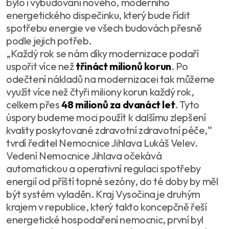
bylo i vybudování nového, moderního
energetického dispečinku, který bude řídit
spotřebu energie ve všech budovách přesně
podle jejich potřeb.
„Každý rok se nám díky modernizace podaří
uspořit více než
třináct milionů korun
. Po
odečtení nákladů na modernizacei tak můžeme
využít více než čtyři miliony korun každý rok,
celkem přes
48 milionů za dvanáct let
. Tyto
úspory budeme moci použít k dalšímu zlepšení
kvality poskytované zdravotní zdravotní péče,“
tvrdí ředitel Nemocnice Jihlava Lukáš Velev.
Vedení Nemocnice Jihlava očekává
automatickou a operativní regulaci spotřeby
energií od příští topné sezóny, do té doby by měl
být systém vyladěn. Kraj Vysočina je druhým
krajem v republice, který takto koncepčně řeší
energetické hospodaření nemocnic, první byl