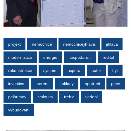
projekt
nemocnice
nemocnicejihlava
jihlava
modernizace
energie
hospodareni
reditel
rekonstrukce
system
uspora
autor
byt
investice
mereni
naklady
opatreni
pece
pelhrimov
smlouva
trebic
vedeni
vybudovani