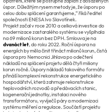
opatření, které se postupně zaplatí z dosažených
úspor. Důležitým rysem metody je, že úsporu po
celou dobu splácení garantujeme,“ říká ředitel
společnosti ENESA Ivo Slavotínek.
Projekt začal v roce 2010 a celková investice do
modernizace zastaralého systému se vyšplhala
na 69 milionů korun bez DPH. Smlouva je na
dvanáct let
, do roku 2022. Roční úspora na
energiích by měla činit třináct milionů korun, čistá
úspora pro Nemocnici Jihlava po odečtení
nákladů na splácení projetu dělá čtyři miliony
korun ročně. Úspory nákladů takového formátu
přináší komplexní rekonstrukce energetického
hospodářství, která zahrnuje rekonstrukce
teplovodních rozvodů a předávacích stanic,
kogenerační jednotky, instalaci nového
transformátoru, vyvíječů páry a modernizaci
systému měření a regulace. Součástí projektu