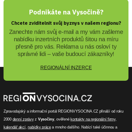
Podnikáte na Vysočině?
Chcete zviditelnit svůj byznys v našem regionu?
Zanechte nám svůj e-mail a my vám zašleme
nabídku inzertních produktů šitou na míru
přesně pro vás. Reklama u nás osloví ty
správné lidi – vaše budoucí zákazníky!
REGIONÁLNÍ INZERCE
Zpravodajský a informační portál REGIONVYSOCINA.CZ přináší od roku
2000
denní zprávy
z
Vysočiny
, ověřené
kontakty na regionální firmy
,
kalendář akcí
,
nabídky práce
a mnoho dalšího. Nabízí také účinnou a