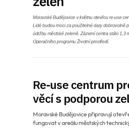
zeleň
Moravské Budějovice v květnu otevřou re-use cen
Lidé budou moci za použitelné dary dobrovolně př
údržbu městské zeleně. Zázemí centra stálo 1,3 m
Operačního programu Životní prostředí.
Re-use centrum pro
věcí s podporou ze
Moravské Budějovice připravují otevř
fungovat v areálu městských technic