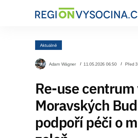
Aktuálně
Adam Wágner
11.05.2026 06:50
Před 3
Re-use centrum 
Moravských Budě
podpoří péči o 