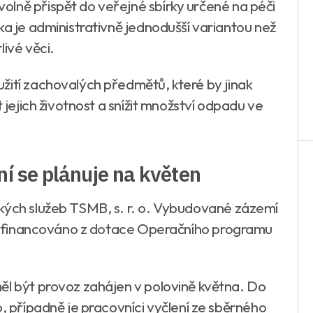
lně přispět do veřejné sbírky určené na péči
ka je administrativně jednodušší variantou než
livé věci.
žití zachovalých předmětů, které by jinak
t jejich životnost a snížit množství odpadu ve
ní se plánuje na květen
ckých služeb TSMB, s. r. o. Vybudované zázemí
 financováno z dotace Operačního programu
ěl být provoz zahájen v polovině května. Do
o, případně je pracovníci vyčlení ze sběrného