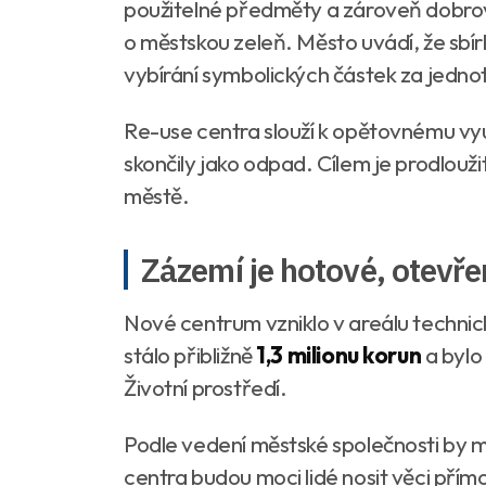
použitelné předměty a zároveň dobrovo
o městskou zeleň. Město uvádí, že sbír
vybírání symbolických částek za jednot
Re-use centra slouží k opětovnému vyu
skončily jako odpad. Cílem je prodlouži
městě.
Zázemí je hotové, otevře
Nové centrum vzniklo v areálu techni
stálo přibližně
1,3 milionu korun
a bylo
Životní prostředí.
Podle vedení městské společnosti by m
centra budou moci lidé nosit věci přím