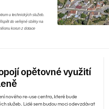
trum u technických služeb.
ispět do veřejné sbírky na
ilionu korun z dotace
pojí opětovné využití
leně
ení nového re-use centra, které bude
kých služeb. Lidé sem budou moci odevzdávat