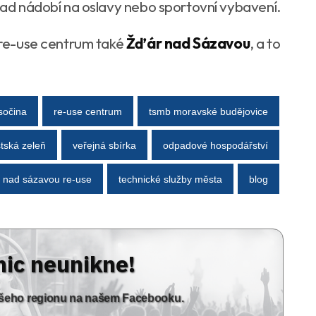
klad nádobí na oslavy nebo sportovní vybavení.
í re-use centrum také
Žďár nad Sázavou
, a to
ysočina
re-use centrum
tsmb moravské budějovice
tská zeleň
veřejná sbírka
odpadové hospodářství
 nad sázavou re-use
technické služby města
blog
nic neunikne!
vašeho regionu na našem Facebooku.