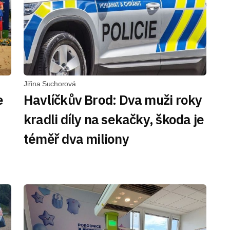
Jiřina Suchorová
e
Havlíčkův Brod: Dva muži roky
kradli díly na sekačky, škoda je
téměř dva miliony