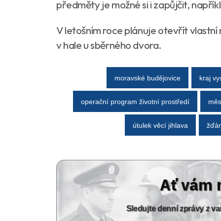
předměty je možné si i zapůjčit, napří
V letošním roce plánuje otevřít vlastn
v hale u sběrného dvora.
moravské budějovice
kraj v
operační program životní prostředí
měs
útulek věcí jihlava
žďár
Ať vám 
Sledujte denní zprávy z 