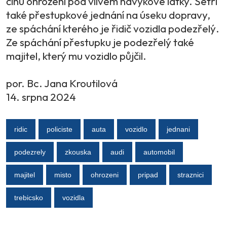
činu ohrožení pod vlivem návykové látky. Šetří
také přestupkové jednání na úseku dopravy,
ze spáchání kterého je řidič vozidla podezřelý.
Ze spáchání přestupku je podezřelý také
majitel, který mu vozidlo půjčil.
por. Bc. Jana Kroutilová
14. srpna 2024
ridic
policiste
auta
vozidlo
jednani
podezrely
zkouska
audi
automobil
majitel
misto
ohrozeni
pripad
straznici
trebicsko
vozidla