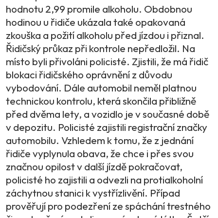
hodnotu 2,99 promile alkoholu. Obdobnou
hodinou u řidiče ukázala také opakovaná
zkouška a požití alkoholu před jízdou i přiznal.
Řidičský průkaz při kontrole nepředložil. Na
místo byli přivoláni policisté. Zjistili, že má řidič
blokaci řidičského oprávnění z důvodu
vybodování. Dále automobil neměl platnou
technickou kontrolu, která skončila přibližně
před dvěma lety, a vozidlo je v současné době
v depozitu. Policisté zajistili registrační značky
automobilu. Vzhledem k tomu, že z jednání
řidiče vyplynula obava, že chce i přes svou
značnou opilost v další jízdě pokračovat,
policisté ho zajistili a odvezli na protialkoholní
záchytnou stanici k vystřízlivění. Případ
prověřují pro podezření ze spáchání trestného