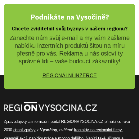
Podnikáte na Vysočině?
Chcete zviditelnit svůj byznys v našem regionu?
Zanechte nám svůj e-mail a my vám zašleme
nabídku inzertních produktů šitou na míru
přesně pro vás. Reklama u nás osloví ty
správné lidi – vaše budoucí zákazníky!
REGIONÁLNÍ INZERCE
Zpravodajský a informační portál REGIONVYSOCINA.CZ přináší od roku
2000
denní zprávy
z
Vysočiny
, ověřené
kontakty na regionální firmy
,
kalendář akcí
,
nabídky práce
a mnoho dalšího. Nabízí také účinnou a