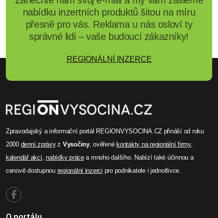
nabídku inzertních produktů šitou na míru
přesně pro vás. Reklama u nás osloví ty
správné lidi – vaše budoucí zákazníky!
REGIONÁLNÍ INZERCE
Zpravodajský a informační portál REGIONVYSOCINA.CZ přináší od roku
2000
denní zprávy
z
Vysočiny
, ověřené
kontakty na regionální firmy
,
kalendář akcí
,
nabídky práce
a mnoho dalšího. Nabízí také účinnou a
cenově dostupnou
regionální inzerci
pro podnikatele i jednotlivce.
O portálu