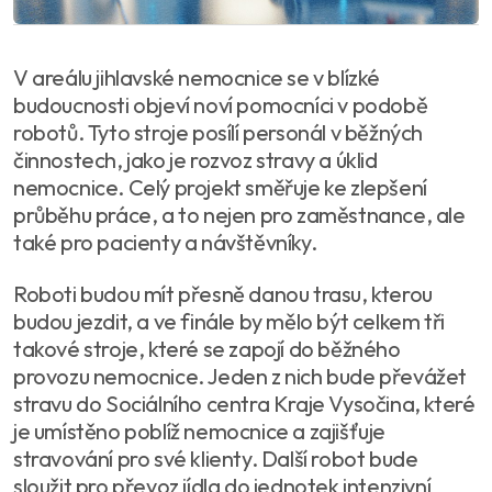
V areálu jihlavské nemocnice se v blízké
budoucnosti objeví noví pomocníci v podobě
robotů. Tyto stroje posílí personál v běžných
činnostech, jako je rozvoz stravy a úklid
nemocnice. Celý projekt směřuje ke zlepšení
průběhu práce, a to nejen pro zaměstnance, ale
také pro pacienty a návštěvníky.
Roboti budou mít přesně danou trasu, kterou
budou jezdit, a ve finále by mělo být celkem tři
takové stroje, které se zapojí do běžného
provozu nemocnice. Jeden z nich bude převážet
stravu do Sociálního centra Kraje Vysočina, které
je umístěno poblíž nemocnice a zajišťuje
stravování pro své klienty. Další robot bude
sloužit pro převoz jídla do jednotek intenzivní