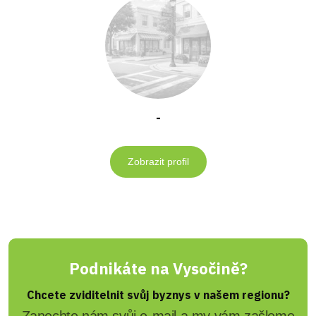
-
Zobrazit profil
Podnikáte na Vysočině?
Chcete zviditelnit svůj byznys v našem regionu?
Zanechte nám svůj e-mail a my vám zašleme