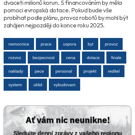
dvaceti milionů korun. S financováním by měla
pomoci evropská dotace. Pokud bude vše
probíhat podle plánu, provoz robotů by mohl být
zahájen nejpozději do konce roku 2025.
nemocnice
prace
uspora
byt
provoz
rozvoz
bezpecnost
cena
dotace
finale
naklady
pece
personal
projekt
reditel
system
uklid
vybudovani
Ať vám nic neunikne!
Sledujte denní zprávy z vašeho regionu