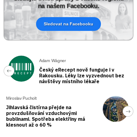
na našem Facebooku.
Sledovat na Facebooku
Adam Wágner
Český eRecept nově funguje i v
Rakousku. Léky lze vyzvednout bez
návštěvy místního lékaře
Miroslav Pucholt
Jihlavská čistírna přejde na
provzdušňování vzduchovými
bublinami. Spotřeba elektřiny má
klesnout až o 60 %