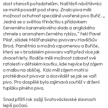
dost starostí pořadatelům. Naštěstí návštěvníci
se mohli posadit pod stany. Znalci piva měli
možnost ochutnat speciálně uvařené pivo Buřič. „
Jedná se o světlou třináctku s přídavkem
červeného karamelového sladu a anglického
chmele s aromatem černého rybízu,“ řekl Pavel
Pilař, sládek Měšťanského pivovaru Havlíčkův
Brod. Pamětníci si možná vzpomenou a Buřiče,
který se v brodském pivovaru vařil před více jak
dvaceti lety. Rodiče měli možnost zabavit své
ratolesti v dětském koutku, kde nejvíce byl zájem
o malbu na obličej. Kdo měl zájem mohl si
prohlédnout pivovar a dozvědět se jak se vaří
pivo. Pro dospělé byla zajímavá soutěž v držení
tupláku plného piva.
Snad příští rok zažijí Svatováclavské slavnosti
lepší počasí.