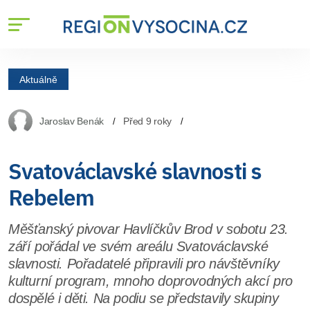
Aktuálně
Jaroslav Benák
Před 9 roky
Svatováclavské slavnosti s
Rebelem
Měšťanský pivovar Havlíčkův Brod v sobotu 23.
září pořádal ve svém areálu Svatováclavské
slavnosti. Pořadatelé připravili pro návštěvníky
kulturní program, mnoho doprovodných akcí pro
dospělé i děti. Na podiu se představily skupiny