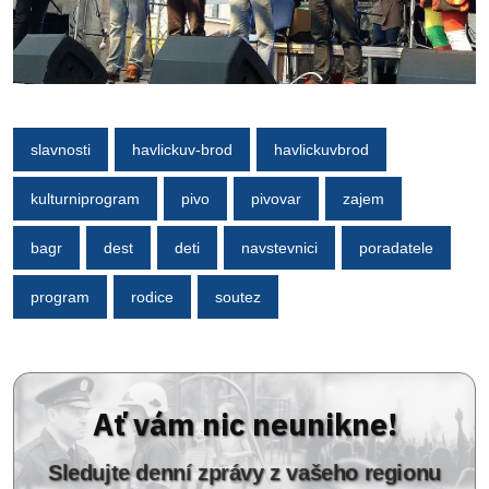
slavnosti
havlickuv-brod
havlickuvbrod
kulturniprogram
pivo
pivovar
zajem
bagr
dest
deti
navstevnici
poradatele
program
rodice
soutez
Ať vám nic neunikne!
Sledujte denní zprávy z vašeho regionu