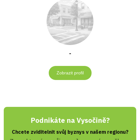
-
Zobrazit profil
Podnikáte na Vysočině?
Chcete zviditelnit svůj byznys v našem regionu?