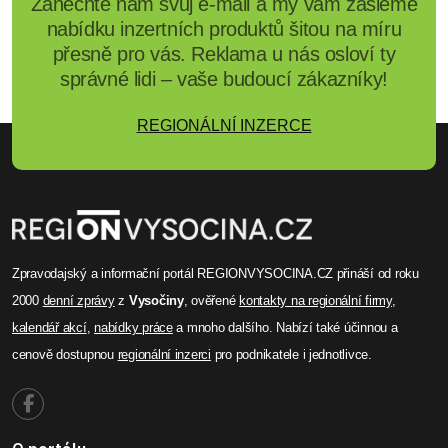
Zanechte nám svůj e-mail a my vám zašleme
nabídku inzertních produktů šitou na míru
přesně pro vás. Reklama u nás osloví ty
správné lidi – vaše budoucí zákazníky!
REGIONÁLNÍ INZERCE
Zpravodajský a informační portál REGIONVYSOCINA.CZ přináší od roku
2000
denní zprávy
z
Vysočiny
, ověřené
kontakty na regionální firmy
,
kalendář akcí
,
nabídky práce
a mnoho dalšího. Nabízí také účinnou a
cenově dostupnou
regionální inzerci
pro podnikatele i jednotlivce.