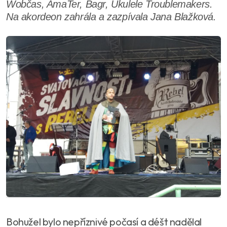
Wobčas, AmaTer, Bagr, Ukulele Troublemakers.
Na akordeon zahrála a zazpívala Jana Blažková.
Bohužel bylo nepříznivé počasí a déšt nadělal