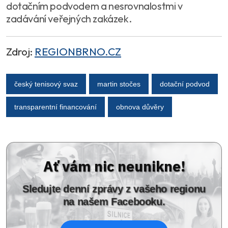
dotačním podvodem a nesrovnalostmi v
zadávání veřejných zakázek.
Zdroj:
REGIONBRNO.CZ
český tenisový svaz
martin stočes
dotační podvod
transparentní financování
obnova důvěry
Ať vám nic neunikne!
Sledujte denní zprávy z vašeho regionu
na našem Facebooku.