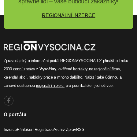
správné lidi – vaše budoucí zákazníky!
REGIONÁLNÍ INZERCE
Zpravodajský a informační portál REGIONVYSOCINA.CZ přináší od roku
2000
denní zprávy
z
Vysočiny
, ověřené
kontakty na regionální firmy
,
kalendář akcí
,
nabídky práce
a mnoho dalšího. Nabízí také účinnou a
cenově dostupnou
regionální inzerci
pro podnikatele i jednotlivce.
O portálu
Inzerce
Přihlášení
Registrace
Archiv Zpráv
RSS