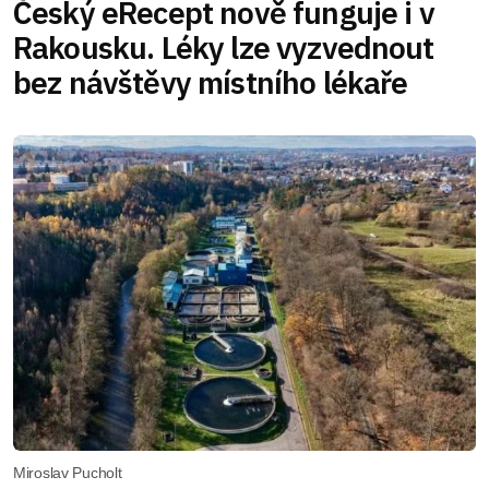
Český eRecept nově funguje i v
Rakousku. Léky lze vyzvednout
bez návštěvy místního lékaře
Miroslav Pucholt