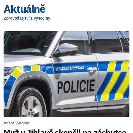
Aktuálně
Zpravodasjtví z Vysočiny
Adam Wágner
Muž v Jihlavě skončil na záchytce,