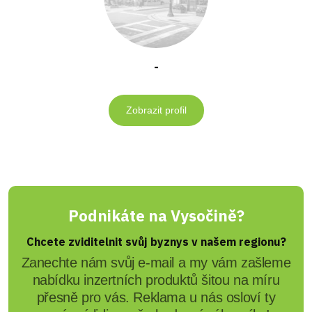
-
Zobrazit profil
Podnikáte na Vysočině?
Chcete zviditelnit svůj byznys v našem regionu?
Zanechte nám svůj e-mail a my vám zašleme
nabídku inzertních produktů šitou na míru
přesně pro vás. Reklama u nás osloví ty