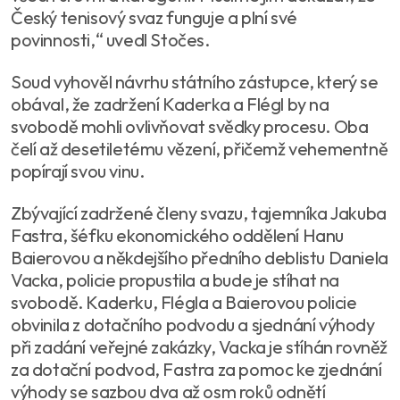
Český tenisový svaz funguje a plní své
povinnosti,“ uvedl Stočes.
Soud vyhověl návrhu státního zástupce, který se
obával, že zadržení Kaderka a Flégl by na
svobodě mohli ovlivňovat svědky procesu. Oba
čelí až desetiletému vězení, přičemž vehementně
popírají svou vinu.
Zbývající zadržené členy svazu, tajemníka Jakuba
Fastra, šéfku ekonomického oddělení Hanu
Baierovou a někdejšího předního deblistu Daniela
Vacka, policie propustila a bude je stíhat na
svobodě. Kaderku, Flégla a Baierovou policie
obvinila z dotačního podvodu a sjednání výhody
při zadání veřejné zakázky, Vacka je stíhán rovněž
za dotační podvod, Fastra za pomoc ke zjednání
výhody se sazbou dva až osm roků odnětí