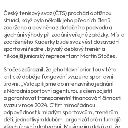
Český tenisový svaz (ČTS) prochází obtížnou
situací, když bylo několik jeho předních členů
zadrženo a obviněno z dotačního podvodu a
sjednání výhody při zadání veřejné zakázky. Místo
zadrženého Kaderky bude svaz vést dosavadní
sportovní ředitel, bývalý deblový trenér a
někdejší juniorský reprezentant Martin Stočes.
Stočes zdůraznil, že jeho hlavní prioritou v této
kritické době je fungování svazu na sportovní
úrovni. „Vstoupili jsme do intenzivního jednání
s Národní sportovní agenturou s cílem zajistit
a garantovat transparentní financování činnosti
svazu v roce 2024. Cítím mimořádnou
odpovědnost k mladým sportovcům, trenérům
dětí, jednotlivým klubům i organizátorům turnajů
všech úrovní a kategorií. Musíme jim dokázat, že