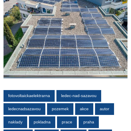
fotovoltaickaelektrarna
ledec-nad-sazavou
ledecnadsazavou
pozemek
akce
autor
naklady
pokladna
prace
praha