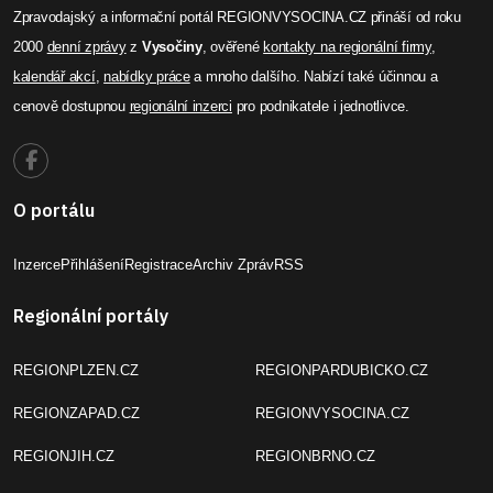
Zpravodajský a informační portál REGIONVYSOCINA.CZ přináší od roku
2000
denní zprávy
z
Vysočiny
, ověřené
kontakty na regionální firmy
,
kalendář akcí
,
nabídky práce
a mnoho dalšího. Nabízí také účinnou a
cenově dostupnou
regionální inzerci
pro podnikatele i jednotlivce.
O portálu
Inzerce
Přihlášení
Registrace
Archiv Zpráv
RSS
Regionální portály
REGIONPLZEN.CZ
REGIONPARDUBICKO.CZ
REGIONZAPAD.CZ
REGIONVYSOCINA.CZ
REGIONJIH.CZ
REGIONBRNO.CZ