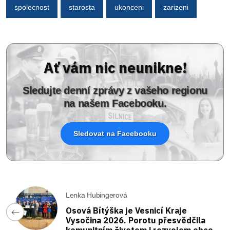
spolecnost
starosta
ukonceni
zarizeni
Ať vám nic neunikne!
Sledujte denní zprávy z vašeho regionu
na našem Facebooku.
Sledovat na Facebooku
Lenka Hubingerová
Osová Bítýška je Vesnicí Kraje
Vysočina 2026. Porotu přesvědčila
komunitním životem i rozvojem obce