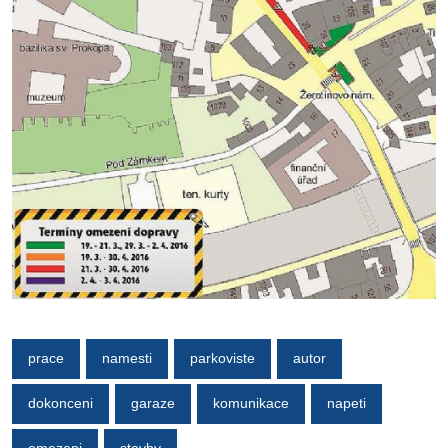
prace
namesti
parkoviste
autor
dokonceni
garaze
komunikace
napeti