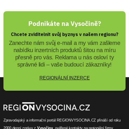
Podnikáte na Vysočině?
Chcete zviditelnit svůj byznys v našem regionu?
Zanechte nám svůj e-mail a my vám zašleme
nabídku inzertních produktů šitou na míru
přesně pro vás. Reklama u nás osloví ty
správné lidi – vaše budoucí zákazníky!
REGIONÁLNÍ INZERCE
Zpravodajský a informační portál REGIONVYSOCINA.CZ přináší od roku
2000
denní zprávy
z
Vysočiny
, ověřené
kontakty na regionální firmy
,