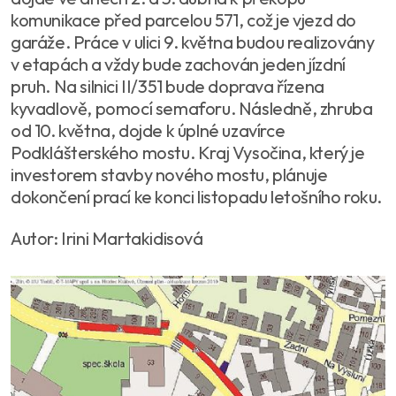
komunikace před parcelou 571, což je vjezd do
garáže. Práce v ulici 9. května budou realizovány
v etapách a vždy bude zachován jeden jízdní
pruh. Na silnici II/351 bude doprava řízena
kyvadlově, pomocí semaforu. Následně, zhruba
od 10. května, dojde k úplné uzavírce
Podklášterského mostu. Kraj Vysočina, který je
investorem stavby nového mostu, plánuje
dokončení prací ke konci listopadu letošního roku.
Autor: Irini Martakidisová