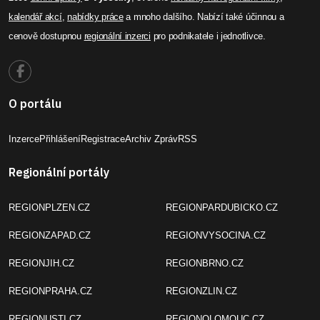
kalendář akcí
,
nabídky práce
a mnoho dalšího. Nabízí také účinnou a
cenově dostupnou
regionální inzerci
pro podnikatele i jednotlivce.
O portálu
Inzerce
Přihlášení
Registrace
Archiv Zpráv
RSS
Regionální portály
REGIONPLZEN.CZ
REGIONPARDUBICKO.CZ
REGIONZAPAD.CZ
REGIONVYSOCINA.CZ
REGIONJIH.CZ
REGIONBRNO.CZ
REGIONPRAHA.CZ
REGIONZLIN.CZ
REGIONUSTI.CZ
REGIONOLOMOUC.CZ