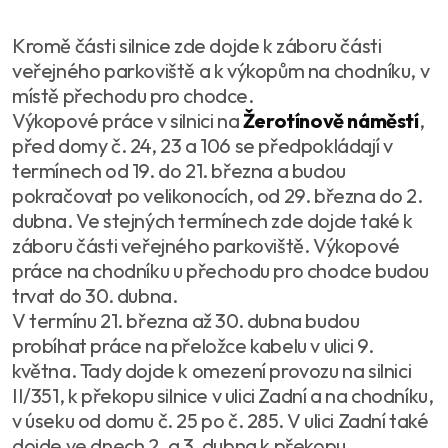
Kromě části silnice zde dojde k záboru části
veřejného parkoviště a k výkopům na chodníku, v
místě přechodu pro chodce.
Výkopové práce v silnici na
Žerotínově náměstí
,
před domy č. 24, 23 a 106 se předpokládají v
termínech od 19. do 21. března a budou
pokračovat po velikonocích, od 29. března do 2.
dubna. Ve stejných termínech zde dojde také k
záboru části veřejného parkoviště. Výkopové
práce na chodníku u přechodu pro chodce budou
trvat do 30. dubna.
V termínu 21. března až 30. dubna budou
probíhat práce na přeložce kabelu v ulici 9.
května. Tady dojde k omezení provozu na silnici
II/351, k překopu silnice v ulici Zadní a na chodníku,
v úseku od domu č. 25 po č. 285. V ulici Zadní také
dojde ve dnech 2. a 3. dubna k překopu