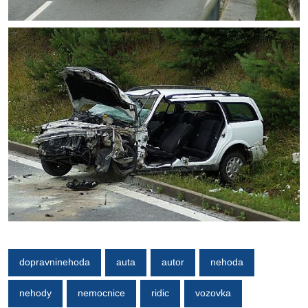
dopravninehoda
auta
autor
nehoda
nehody
nemocnice
ridic
vozovka