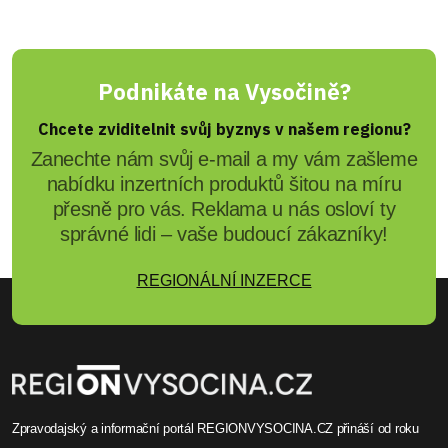
Podnikáte na Vysočině?
Chcete zviditelnit svůj byznys v našem regionu?
Zanechte nám svůj e-mail a my vám zašleme
nabídku inzertních produktů šitou na míru
přesně pro vás. Reklama u nás osloví ty
správné lidi – vaše budoucí zákazníky!
REGIONÁLNÍ INZERCE
Zpravodajský a informační portál REGIONVYSOCINA.CZ přináší od roku