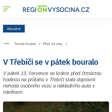
Aktuálně
Tomáš Koutek
Před 14 roky
V Třebíči se v pátek bouralo
V pátek 13. července se krátce před čtrnáctou
hodinou na průtahu v Třebíči stala dopravní
nehoda osobního vozu a nákladního auta s
návěsem.