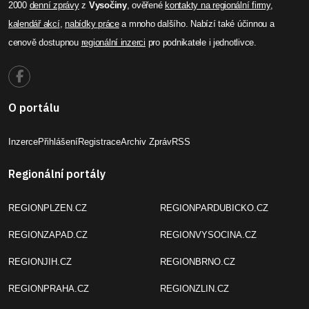
2000
denní zprávy
z
Vysočiny
, ověřené
kontakty na regionální firmy
,
kalendář akcí
,
nabídky práce
a mnoho dalšího. Nabízí také účinnou a
cenově dostupnou
regionální inzerci
pro podnikatele i jednotlivce.
O portálu
Inzerce
Přihlášení
Registrace
Archiv Zpráv
RSS
Regionální portály
REGIONPLZEN.CZ
REGIONPARDUBICKO.CZ
REGIONZAPAD.CZ
REGIONVYSOCINA.CZ
REGIONJIH.CZ
REGIONBRNO.CZ
REGIONPRAHA.CZ
REGIONZLIN.CZ