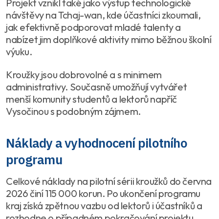
Projekt vznikl také jako výstup technologické
návštěvy na Tchaj-wan, kde účastníci zkoumali,
jak efektivně podporovat mladé talenty a
nabízet jim doplňkové aktivity mimo běžnou školní
výuku.
Kroužky jsou dobrovolné a s minimem
administrativy. Současně umožňují vytvářet
menší komunity studentů a lektorů napříč
Vysočinou s podobným zájmem.
Náklady a vyhodnocení pilotního
programu
Celkové náklady na pilotní sérii kroužků do června
2026 činí 115 000 korun. Po ukončení programu
kraj získá zpětnou vazbu od lektorů i účastníků a
rozhodne o případném pokračování projektu.