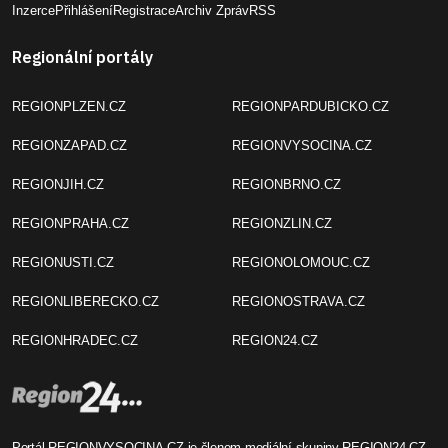
Inzerce
Přihlášení
Registrace
Archiv Zpráv
RSS
Regionální portály
REGIONPLZEN.CZ
REGIONPARDUBICKO.CZ
REGIONZAPAD.CZ
REGIONVYSOCINA.CZ
REGIONJIH.CZ
REGIONBRNO.CZ
REGIONPRAHA.CZ
REGIONZLIN.CZ
REGIONUSTI.CZ
REGIONOLOMOUC.CZ
REGIONLIBERECKO.CZ
REGIONOSTRAVA.CZ
REGIONHRADEC.CZ
REGION24.CZ
Portál REGIONVYSOCINA.CZ je členem mediální skupiny
REGION24.CZ
.