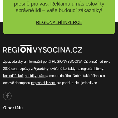
přesně pro vás. Reklama u nás osloví ty
správné lidi – vaše budoucí zákazníky!
REGIONÁLNÍ INZERCE
Zpravodajský a informační portál REGIONVYSOCINA.CZ přináší od roku
2000
denní zprávy
z
Vysočiny
, ověřené
kontakty na regionální firmy
,
kalendář akcí
,
nabídky práce
a mnoho dalšího. Nabízí také účinnou a
cenově dostupnou
regionální inzerci
pro podnikatele i jednotlivce.
O portálu