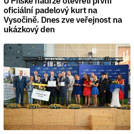
U Pilské nádrže otevřeli první
oficiální padelový kurt na
Vysočině. Dnes zve veřejnost na
ukázkový den