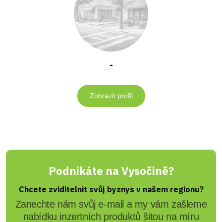
-
Zobrazit profil
Podnikáte na Vysočině?
Chcete zviditelnit svůj byznys v našem regionu?
Zanechte nám svůj e-mail a my vám zašleme
nabídku inzertních produktů šitou na míru