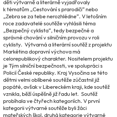
děti výtvarně a literárně vyjadřovaly
k tématům „Cestování s prarodiči“ nebo
„Zebra se za tebe nerozhlédne“. V letošním
roce zadavatelé soutěže vyhlásili téma
„Bezpečný cyklista“, tedy bezpečné a
správné chování v silničním provozu v roli
cyklisty. Výtvarná a literární soutěž z projektu
Markétina dopravní výchova má
celorepublikový charakter. Nositelem projektu
je Tým silniční bezpečnosti, ve spolupráci s
Policií České republiky. Kraj Vysočina se této
dětmi velmi oblíbené soutěže zúčastnil již
popáté, avšak v Libereckém kraji, kde soutěž
vznikla, běží úspěšně již řadu let. Soutěž
probíhala ve čtyřech kategoriích. V první
kategorii výtvarné soutěže byli žáci
mateřských škol, druhá kategorie výtvarné