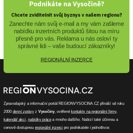
Podnikáte na Vysočině?
Chcete zviditelnit svůj byznys v našem regionu?
Zanechte nám svůj e-mail a my vám zašleme
nabídku inzertních produktů šitou na míru
přesně pro vás. Reklama u nás osloví ty
správné lidi – vaše budoucí zákazníky!
REGIONÁLNÍ INZERCE
Zpravodajský a informační portál REGIONVYSOCINA.CZ přináší od roku
2000
denní zprávy
z
Vysočiny
, ověřené
kontakty na regionální firmy
,
kalendář akcí
,
nabídky práce
a mnoho dalšího. Nabízí také účinnou a
cenově dostupnou
regionální inzerci
pro podnikatele i jednotlivce.