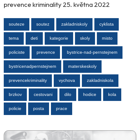
prevence kriminality 25. května 2022
souteze
soutez
zakladniskoly
cyklista
tema
deti
kategorie
skoly
misto
policiste
prevence
bystrice-nad-pernstejnem
bystricenadpernstejnem
materskeskoly
prevencekriminality
vychova
zakladniskola
brzkov
cestovani
dilo
hodice
kola
policie
posta
prace