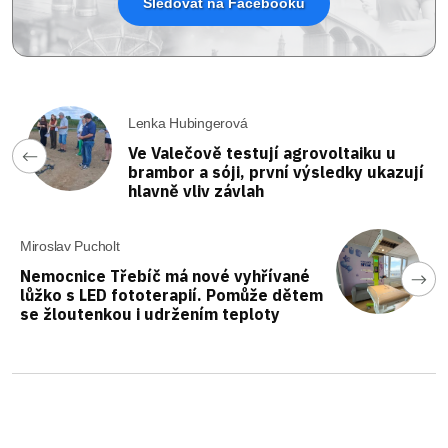
Sledovat na Facebooku
Lenka Hubingerová
Ve Valečově testují agrovoltaiku u
brambor a sóji, první výsledky ukazují
hlavně vliv závlah
Miroslav Pucholt
Nemocnice Třebíč má nové vyhřívané
lůžko s LED fototerapií. Pomůže dětem
se žloutenkou i udržením teploty