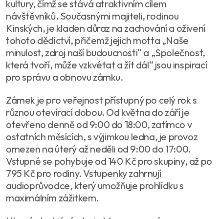
kultury, čímž se stává atraktivním cílem
návštěvníků. Současnými majiteli, rodinou
Kinských, je kladen důraz na zachování a oživení
tohoto dědictví, přičemž jejich motta „Naše
minulost, zdroj naší budoucnosti“ a „Společnost,
která tvoří, může vzkvétat a žít dál“ jsou inspirací
pro správu a obnovu zámku.
Zámek je pro veřejnost přístupný po celý rok s
různou otevírací dobou. Od května do září je
otevřeno denně od 9:00 do 18:00, zatímco v
ostatních měsících, s výjimkou ledna, je provoz
omezen na úterý až neděli od 9:00 do 17:00.
Vstupné se pohybuje od 140 Kč pro skupiny, až po
795 Kč pro rodiny. Vstupenky zahrnují
audioprůvodce, který umožňuje prohlídku s
maximálním zážitkem.