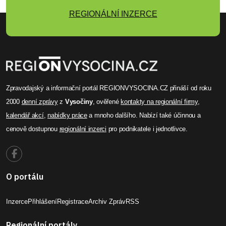
REGIONÁLNÍ INZERCE
Zpravodajský a informační portál REGIONVYSOCINA.CZ přináší od roku
2000
denní zprávy
z
Vysočiny
, ověřené
kontakty na regionální firmy
,
kalendář akcí
,
nabídky práce
a mnoho dalšího. Nabízí také účinnou a
cenově dostupnou
regionální inzerci
pro podnikatele i jednotlivce.
O portálu
Inzerce
Přihlášení
Registrace
Archiv Zpráv
RSS
Regionální portály