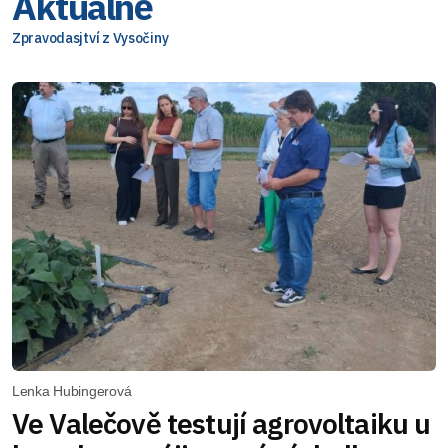
Aktuálně
Zpravodasjtví z Vysočiny
Lenka Hubingerová
Ve Valečově testují agrovoltaiku u