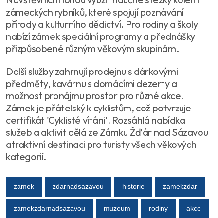
zámeckých rybníků, které spojují poznávání
přírody a kulturního dědictví. Pro rodiny a školy
nabízí zámek speciální programy a přednášky
přizpůsobené různým věkovým skupinám.
Další služby zahrnují prodejnu s dárkovými
předměty, kavárnu s domácími dezerty a
možnost pronájmu prostor pro různé akce.
Zámek je přátelský k cyklistům, což potvrzuje
certifikát 'Cyklisté vítáni'. Rozsáhlá nabídka
služeb a aktivit dělá ze Zámku Žďár nad Sázavou
atraktivní destinaci pro turisty všech věkových
kategorií.
zamek
zdarnadsazavou
historie
zamekzdar
zamekzdarnadsazavou
muzeum
rodiny
akce