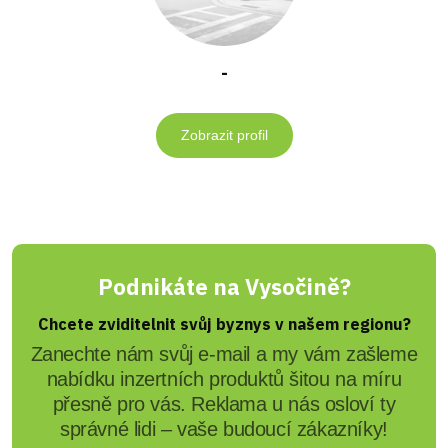
-
Zobrazit profil
Podnikáte na Vysočině?
Chcete zviditelnit svůj byznys v našem regionu?
Zanechte nám svůj e-mail a my vám zašleme
nabídku inzertních produktů šitou na míru
přesně pro vás. Reklama u nás osloví ty
správné lidi – vaše budoucí zákazníky!