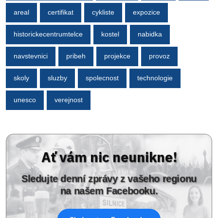
areal
certifikat
cykliste
expozice
historickecentrumtelce
kostel
nabidka
navstevnici
pribeh
projekce
provoz
skoly
sluzby
spolecnost
technologie
unesco
verejnost
Ať vám nic neunikne!
Sledujte denní zprávy z vašeho regionu
na našem Facebooku.