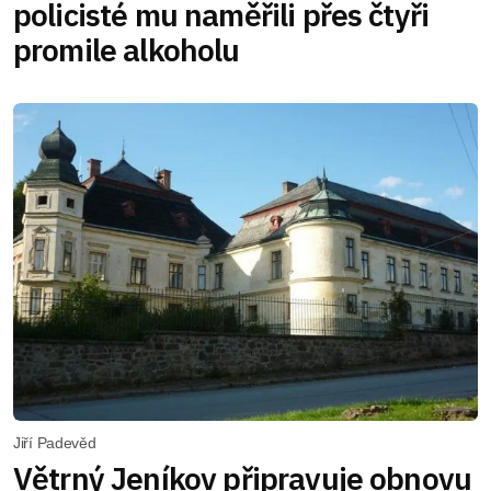
policisté mu naměřili přes čtyři
promile alkoholu
Jiří Padevěd
Větrný Jeníkov připravuje obnovu