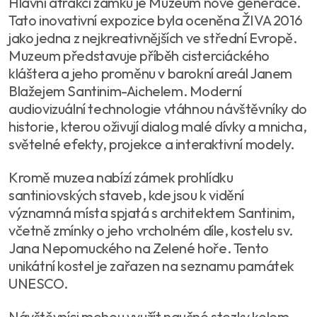
Hlavní atrakcí zámku je Muzeum nové generace.
Tato inovativní expozice byla oceněna ŽIVA 2016
jako jedna z nejkreativnějších ve střední Evropě.
Muzeum představuje příběh cisterciáckého
kláštera a jeho proměnu v barokní areál Janem
Blažejem Santinim-Aichelem. Moderní
audiovizuální technologie vtáhnou návštěvníky do
historie, kterou oživují dialog malé dívky a mnicha,
světelné efekty, projekce a interaktivní modely.
Kromě muzea nabízí zámek prohlídku
santiniovských staveb, kde jsou k vidění
významná místa spjatá s architektem Santinim,
včetně zmínky o jeho vrcholném díle, kostelu sv.
Jana Nepomuckého na Zelené hoře. Tento
unikátní kostel je zařazen na seznamu památek
UNESCO.
Návštěvníci mohou využít naučné stezky kolem