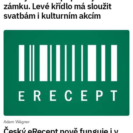
zámku. Levé křídlo má sloužit
svatbám i kulturním akcím
Adam Wágner
Český eRecept nově funguje i v