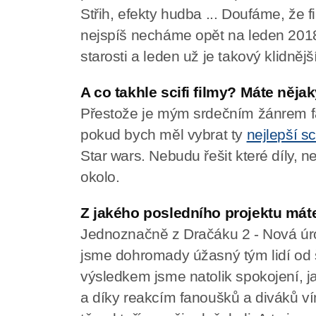
Střih, efekty hudba ... Doufáme, že f
nejspíš necháme opět na leden 2018,
starosti a leden už je takový klidnější
A co takhle scifi filmy? Máte něj
Přestože je mým srdečním žánrem f
pokud bych měl vybrat ty
nejlepší sci
Star wars. Nebudu řešit které díly, ne
okolo.
Z jakého posledního projektu mát
Jednoznačně z Dračáku 2 - Nová úrov
jsme dohromady úžasný tým lidí od 
výsledkem jsme natolik spokojení, j
a díky reakcím fanoušků a diváků vím