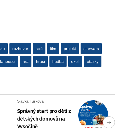
sko
rozhovor
scifi
film
projekt
starwars
fanousci
hra
hraci
hudba
okoli
otazky
Slávka Turková
Správný start pro děti z
dětských domovů na
Vysočině