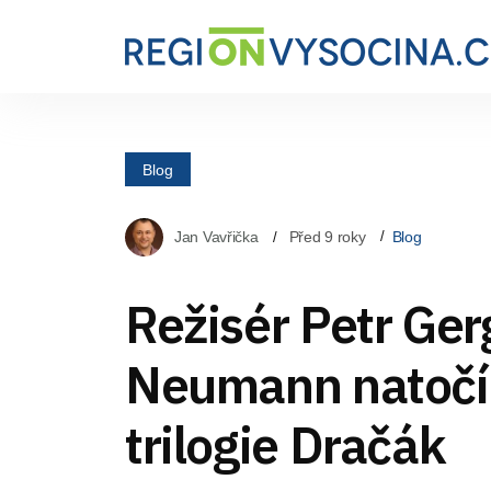
Blog
Jan Vavřička
Před 9 roky
Blog
Režisér Petr Ge
Neumann natočí t
trilogie Dračák