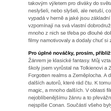
takovým výletem pro diváky do svět
neslyšeli, nebo slyšeli, ale netuší, c
vypadá v herně a jaké jsou základní pr
vzpomínají na svá vlastní dobrodružs
mnoho z nich se třeba po dlouhé dob
filmy namotivovaly a dodaly chuť si 
Pro úplné nováčky, prosím, přibliž
Žánrem je klasické fantasy. Můj vzt
školy jsem vyrůstal na Tolkienovi a 
Forgotten realms a Zeměplocha. A dne
dalších autorů, které rád čtu. K tom
magic, a mnoho dalších. V oblasti f
nejoblíbenějšímu žánru a to převážně
nejspíše Conan. Součástí všeho by