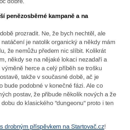
moc dobře.
aší penězosběrné kampaně a na
obě prozradit. Ne, že bych nechtěl, ale
 natáčení je natolik organický a někdy mám
u, že nemůžu předem nic slíbit. Kolikrát
, někdy se na nějaké lokaci nezadaří a
k výměně herce a celý příběh se trošku
postavě, takže v současné době, ač je
to bude podobné v konečné fázi. Ale co
ámých postav, že přibude několik nových a že
dobu do klasického "dungeonu" proto i ten
s drobným příspěvkem na Startovač.cz
!