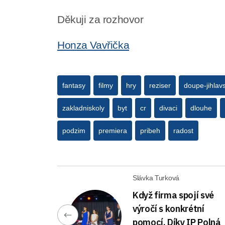
Děkuji za rozhovor
Honza Vavřička
fantasy
filmy
hry
reziser
doupe-jihlav
zakladniskoly
byt
cr
divaci
dlouhe
podzim
premiera
pribeh
radost
Slávka Turková
Když firma spojí své
výročí s konkrétní
pomocí. Díky IP Polná