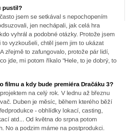
 pustil?
 a často jsem se setkával s nepochopením
odsuzovali, jen nechápali, jak celá hra
, kdo vyhrál a podobné otázky. Protože jsem
 to vyzkoušeli, chtěl jsem jim to ukázat
 A zřejmě to zafungovalo, protože pár lidí,
o co jde, mi potom říkalo "Hele, to je dobrý, to
o filmu a kdy bude premiéra Dračáku 3?
de projektem na celý rok. V lednu až březnu
tovač. Duben je měsíc, během kterého běží
ředprodukce - obhlídky lokací, casting,
kací atd... Od května do srpna potom
ch. No a podzim máme na postprodukci.