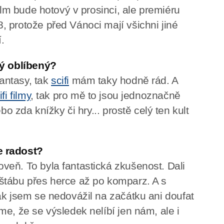
ilm bude hotový v prosinci, ale premiéru
 protože před Vánoci mají všichni jiné
.
aký oblíbený?
antasy, tak
scifi
mám taky hodně rád. A
fi filmy
, tak pro mě to jsou jednoznačně
bo zda knížky či hry... prostě celý ten kult
e radost?
eň. To byla fantastická zkušenost. Dali
štábu přes herce až po komparz. A s
ak jsem se nedovážil na začátku ani doufat
e, že se výsledek nelíbí jen nám, ale i