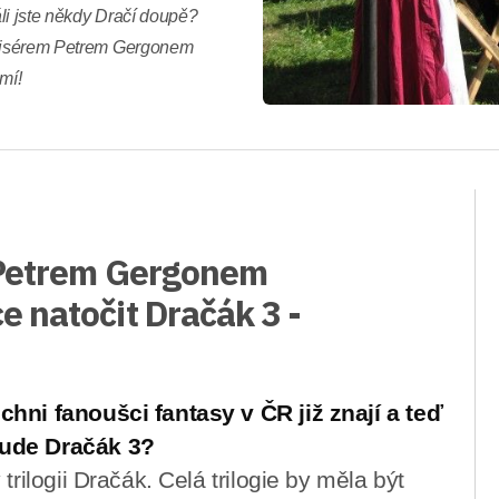
li jste někdy Dračí doupě?
režisérem Petrem Gergonem
mí!
 Petrem Gergonem
 natočit Dračák 3 -
chni fanoušci fantasy v ČR již znají a teď
bude Dračák 3?
trilogii Dračák. Celá trilogie by měla být