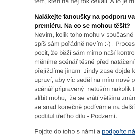
těm, kteří na něj rok čekali. A to je 
Nalákejte fanoušky na podporu v
premiéru. Na co se mohou těšit?
Nevím, kolik toho mohu v současné d
spíš sám pořádně nevím :-) . Proces
pocit, že běží sám mimo naší kontrol
měníme scénář těsně před natáčením
přejíždíme jinam. Jindy zase dojde 
upraví, aby víc seděl na míru nové 
scénář připravený, netuším nakolik 
slíbit mohu, že se vrátí většina zn
se snad konečně podíváme na delší 
podtitul třetího dílu - Podzemí.
Pojďte do toho s námi a
podpořte ná