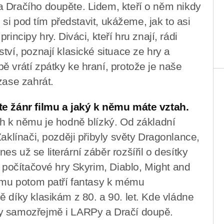
a Dračího doupěte. Lidem, kteří o něm nikdy
o si pod tím představit, ukážeme, jak to asi
incipy hry. Diváci, kteří hru znají, rádi
tví, poznají klasické situace ze hry a
ě vrátí zpátky ke hraní, protože je naše
zase zahrát.
te žánr filmu a jaký k němu máte vztah.
ah k němu je hodně blízký. Od základní
Zaklínači, později přibyly světy Dragonlance,
s už se literární záběr rozšířil o desítky
u počítačové hry Skyrim, Diablo, Might and
ilmu potom patří fantasy k mému
 díky klasikám z 80. a 90. let. Kde vládne
ly samozřejmě i LARPy a Dračí doupě.