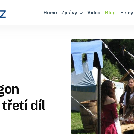
Home
Zprávy
Video
Blog
Firmy
rgon
řetí díl