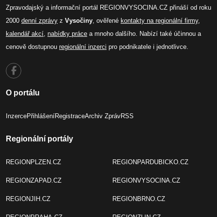
Zpravodajský a informační portál REGIONVYSOCINA.CZ přináší od roku
2000
denní zprávy
z
Vysočiny
, ověřené
kontakty na regionální firmy
,
kalendář akcí
,
nabídky práce
a mnoho dalšího. Nabízí také účinnou a
cenově dostupnou
regionální inzerci
pro podnikatele i jednotlivce.
O portálu
Inzerce
Přihlášení
Registrace
Archiv Zpráv
RSS
Regionální portály
REGIONPLZEN.CZ
REGIONPARDUBICKO.CZ
REGIONZAPAD.CZ
REGIONVYSOCINA.CZ
REGIONJIH.CZ
REGIONBRNO.CZ