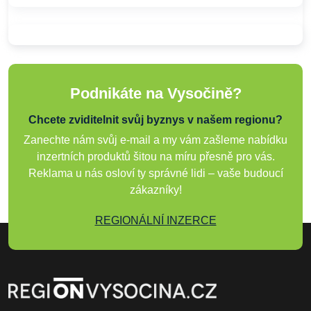
Podnikáte na Vysočině?
Chcete zviditelnit svůj byznys v našem regionu?
Zanechte nám svůj e-mail a my vám zašleme nabídku
inzertních produktů šitou na míru přesně pro vás.
Reklama u nás osloví ty správné lidi – vaše budoucí
zákazníky!
REGIONÁLNÍ INZERCE