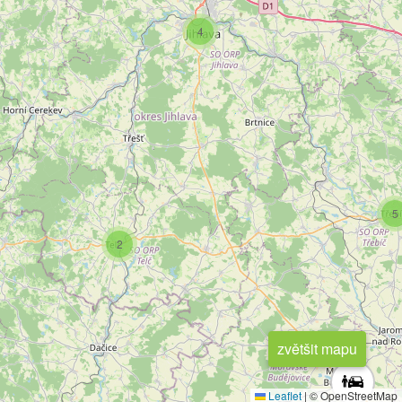
4
5
2
zvětšit mapu
Leaflet
|
© OpenStreetMap