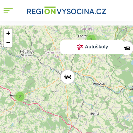
+
3
−
Autoškoly
2