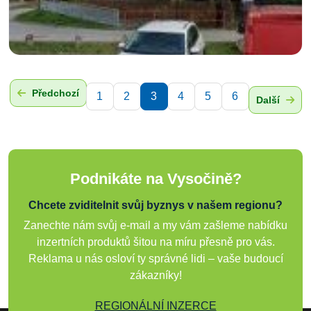
Předchozí
1
2
3
4
5
6
Další
Podnikáte na Vysočině?
Chcete zviditelnit svůj byznys v našem regionu?
Zanechte nám svůj e-mail a my vám zašleme nabídku
inzertních produktů šitou na míru přesně pro vás.
Reklama u nás osloví ty správné lidi – vaše budoucí
zákazníky!
REGIONÁLNÍ INZERCE