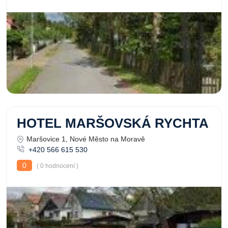
HOTEL MARŠOVSKÁ RYCHTA
Maršovice 1, Nové Město na Moravě
+420 566 615 530
0
( 0 hodnocení )