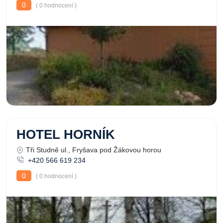
0
( 0 hodnocení )
HOTEL HORNÍK
Tři Studně ul., Fryšava pod Žákovou horou
+420 566 619 234
0
( 0 hodnocení )