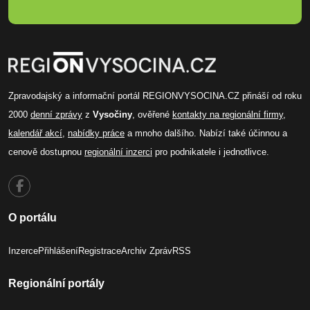
Zpravodajský a informační portál REGIONVYSOCINA.CZ přináší od roku
2000
denní zprávy
z
Vysočiny
, ověřené
kontakty na regionální firmy
,
kalendář akcí
,
nabídky práce
a mnoho dalšího. Nabízí také účinnou a
cenově dostupnou
regionální inzerci
pro podnikatele i jednotlivce.
O portálu
Inzerce
Přihlášení
Registrace
Archiv Zpráv
RSS
Regionální portály