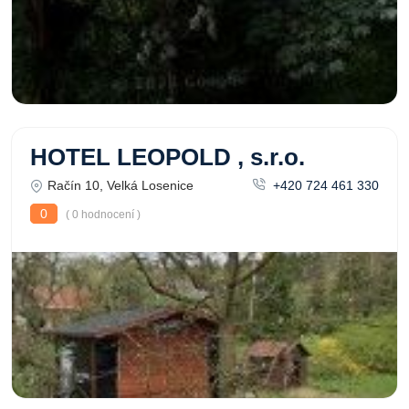
HOTEL LEOPOLD , s.r.o.
Račín 10, Velká Losenice
+420 724 461 330
0
( 0 hodnocení )