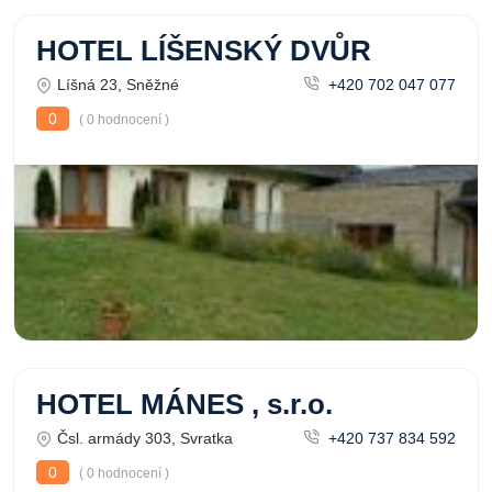
HOTEL LÍŠENSKÝ DVŮR
Líšná 23, Sněžné
+420 702 047 077
0
( 0 hodnocení )
HOTEL MÁNES , s.r.o.
Čsl. armády 303, Svratka
+420 737 834 592
0
( 0 hodnocení )