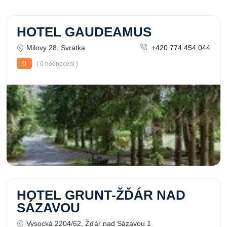
HOTEL GAUDEAMUS
Milovy 28, Svratka
+420 774 454 044
0
( 0 hodnocení )
HOTEL GRUNT-ŽĎÁR NAD
SÁZAVOU
Vysocká 2204/62, Žďár nad Sázavou 1