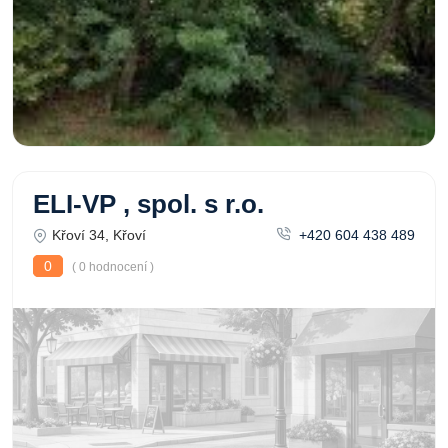
ELI-VP , spol. s r.o.
Křoví 34, Křoví
+420 604 438 489
0
( 0 hodnocení )