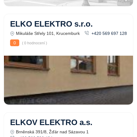
ELKO ELEKTRO s.r.o.
Mikuláše Střely 101, Krucemburk
+420 569 697 128
0
( 0 hodnocení )
ELKOV ELEKTRO a.s.
Brněnská 391/8, Žďár nad Sázavou 1