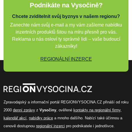
Podnikáte na Vysočině?
Chcete zviditelnit svůj byznys v našem regionu?
Zanechte nám svůj e-mail a my vám zašleme nabídku
inzertních produktů šitou na míru přesně pro vás.
Reklama u nás osloví ty správné lidi – vaše budoucí
zákazníky!
REGIONÁLNÍ INZERCE
Zpravodajský a informační portál REGIONVYSOCINA.CZ přináší od roku
2000
denní zprávy
z
Vysočiny
, ověřené
kontakty na regionální firmy
,
kalendář akcí
,
nabídky práce
a mnoho dalšího. Nabízí také účinnou a
cenově dostupnou
regionální inzerci
pro podnikatele i jednotlivce.