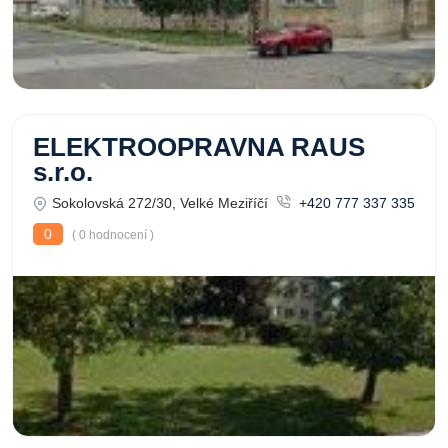
ELEKTROOPRAVNA RAUS
s.r.o.
Sokolovská 272/30, Velké Meziříčí
+420 777 337 335
0
( 0 hodnocení )