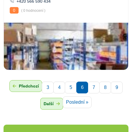
+420 566 590 434
0
( 0 hodnocení )
Předchozí
3
4
5
6
7
8
9
Poslední »
Další