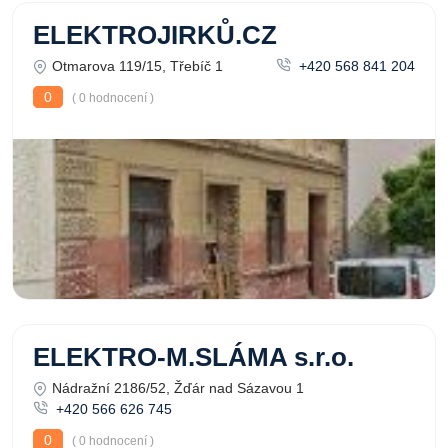
ELEKTROJIRKŮ.CZ
Otmarova 119/15, Třebíč 1
+420 568 841 204
0
( 0 hodnocení )
ELEKTRO-M.SLÁMA s.r.o.
Nádražní 2186/52, Žďár nad Sázavou 1
+420 566 626 745
0
( 0 hodnocení )