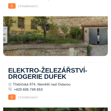
0
( 0 hodnocení )
ELEKTRO-ŽELEZÁŘSTVÍ-
DROGERIE DUFEK
Třebíčská 974, Náměšť nad Oslavou
+420 606 749 653
0
( 0 hodnocení )